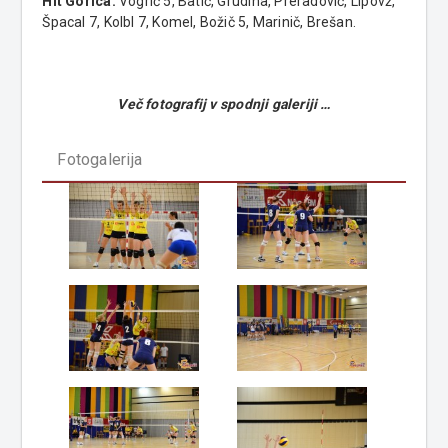
Hit Gorica:
Vogrič 5, Batić, Grudina, Preradović, Lipovž,
Špacal 7, Kolbl 7, Komel, Božič 5, Marinič, Brešan.
Več fotografij v spodnji galeriji …
Fotogalerija