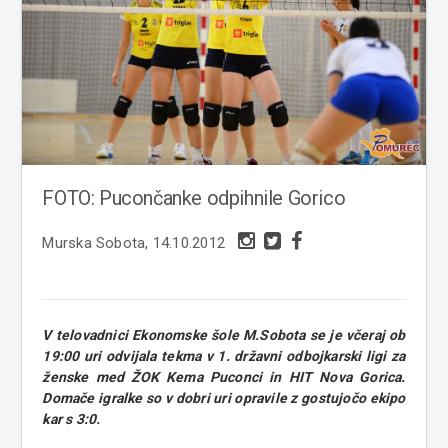
FOTO: Pucončanke odpihnile Gorico
Murska Sobota, 14.10.2012
V telovadnici Ekonomske šole M.Sobota se je včeraj ob
19:00 uri odvijala tekma v 1. državni odbojkarski ligi za
ženske med ŽOK Kema Puconci in HIT Nova Gorica.
Domače igralke so v dobri uri opravile z gostujočo ekipo
kar s 3:0.