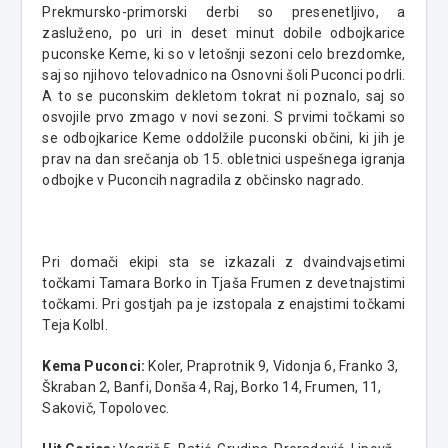
Prekmursko-primorski derbi so presenetljivo, a
zasluženo, po uri in deset minut dobile odbojkarice
puconske Keme, ki so v letošnji sezoni celo brezdomke,
saj so njihovo telovadnico na Osnovni šoli Puconci podrli.
A to se puconskim dekletom tokrat ni poznalo, saj so
osvojile prvo zmago v novi sezoni. S prvimi točkami so
se odbojkarice Keme oddolžile puconski občini, ki jih je
prav na dan srečanja ob 15. obletnici uspešnega igranja
odbojke v Puconcih nagradila z občinsko nagrado.
Pri domači ekipi sta se izkazali z dvaindvajsetimi
točkami Tamara Borko in Tjaša Frumen z devetnajstimi
točkami. Pri gostjah pa je izstopala z enajstimi točkami
Teja Kolbl.
Kema Puconci:
Koler, Praprotnik 9, Vidonja 6, Franko 3,
Škraban 2, Banfi, Donša 4, Raj, Borko 14, Frumen, 11,
Sakovič, Topolovec.