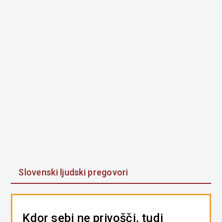
Slovenski ljudski pregovori
Kdor sebi ne privošči, tudi