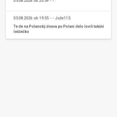
05.08.2026 ob 20:59 - - :
05.08.2026 ob 19:55 - - Jože115:
Te de na Polanskij dneva po Polani delo lovili takšni
leščečko