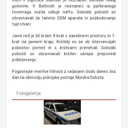
vlom v župnišče odkoder je neznanec odnesel nekaj
gotovine. V Beltincih je neznanec iz parkiranega
tovornega vozila odtujil nafto. Soboški policisti so
obravnavali še tatvino GSM aparata in poškodovanje
tuje stvari.
Javni red je bil kršen 4-krat v zasebnem prostoru in 1-
krat na javnem kraju. Kršitelji so se ob intervencijah
policistov pomiril in s kršitvami prenehali. Soboški
policisti so obravnavali kršitev ukrepa prepovedi
približevanja.
Pogostejše meritve hitrosti z radarjem bodo danes čez
dan na območju policijske postaje Murska Sobota.
Fotogalerija