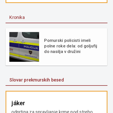
Kronika
Pomurski policisti imeli
polne roke dela: od goljufij
do nasilja v družini
Slovar prekmurskih besed
jáker
odprtina za spravljanje krme pod streho