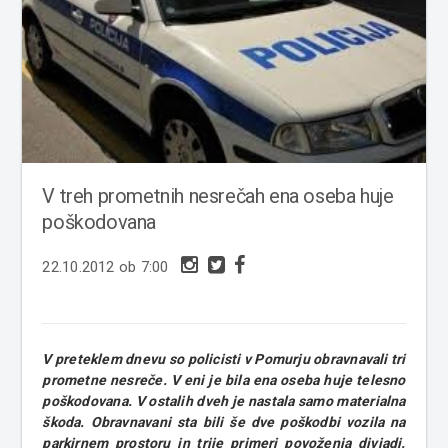
V treh prometnih nesrečah ena oseba huje
poškodovana
22.10.2012 ob 7:00
V preteklem dnevu so policisti v Pomurju obravnavali tri
prometne nesreče. V eni je bila ena oseba huje telesno
poškodovana. V ostalih dveh je nastala samo materialna
škoda. Obravnavani sta bili še dve poškodbi vozila na
parkirnem prostoru in trije primeri povoženja divjadi.