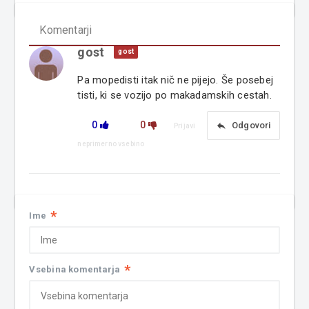
Komentarji
gost
gost
Pa mopedisti itak nič ne pijejo. Še posebej
tisti, ki se vozijo po makadamskih cestah.
0
0
reply
Odgovori
Prijavi
neprimerno vsebino
*
Ime
*
Vsebina komentarja