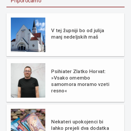
Priporočamo
V tej župniji bo od julija
manj nedeljskih maš
Psihiater Zlatko Horvat:
»Vsako omembo
samomora moramo vzeti
resno«
Nekateri upokojenci bi
lahko prejeli dva dodatka