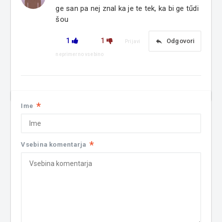
ge san pa nej znal ka je te tek, ka bi ge tűdi
šou
1
1
reply
Odgovori
Prijavi
neprimerno vsebino
*
Ime
*
Vsebina komentarja