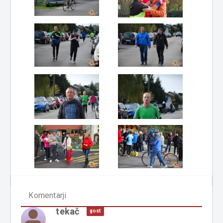
Komentarji
tekač
gost