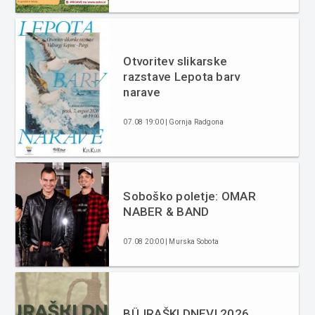
Otvoritev slikarske
razstave Lepota barv
narave
07.08 19:00 | Gornja Radgona
Soboško poletje: OMAR
NABER & BAND
07.08 20:00 | Murska Sobota
BÜJRAŠKI DNEVI 2026