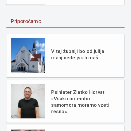
Priporočamo
V tej župniji bo od julija
manj nedeljskih maš
Psihiater Zlatko Horvat:
»Vsako omembo
samomora moramo vzeti
resno«