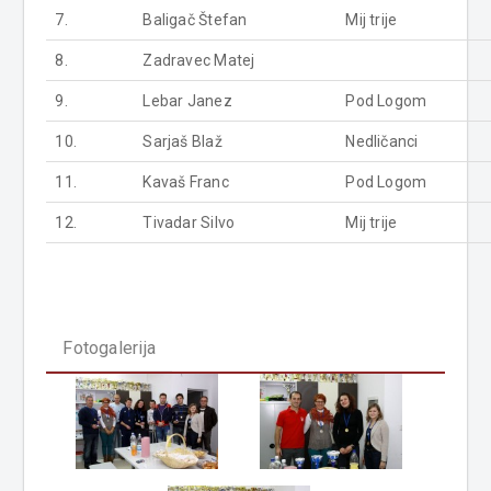
7.
Baligač Štefan
Mij trije
8.
Zadravec Matej
9.
Lebar Janez
Pod Logom
10.
Sarjaš Blaž
Nedličanci
11.
Kavaš Franc
Pod Logom
12.
Tivadar Silvo
Mij trije
Fotogalerija