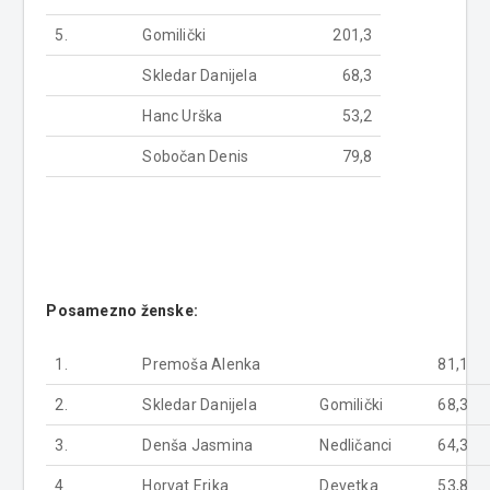
5.
Gomilički
201,3
Skledar Danijela
68,3
Hanc Urška
53,2
Sobočan Denis
79,8
Posamezno ženske:
1.
Premoša Alenka
81,1
2.
Skledar Danijela
Gomilički
68,3
3.
Denša Jasmina
Nedličanci
64,3
4.
Horvat Erika
Devetka
53,8