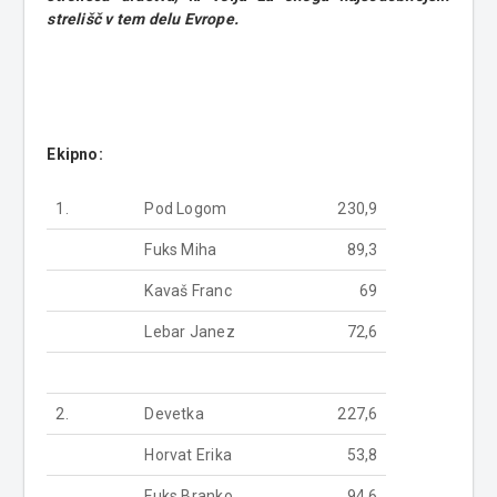
strelišč v tem delu Evrope.
Ekipno:
1.
Pod Logom
230,9
Fuks Miha
89,3
Kavaš Franc
69
Lebar Janez
72,6
2.
Devetka
227,6
Horvat Erika
53,8
Fuks Branko
94,6