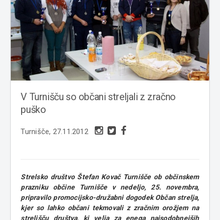
V Turnišču so občani streljali z zračno
puško
Turnišče, 27.11.2012
Strelsko društvo Štefan Kovač Turnišče ob občinskem
prazniku občine Turnišče v nedeljo, 25. novembra,
pripravilo promocijsko-družabni dogodek Občan strelja,
kjer so lahko občani tekmovali z zračnim orožjem na
strelišču društva, ki velja za enega najsodobnejših