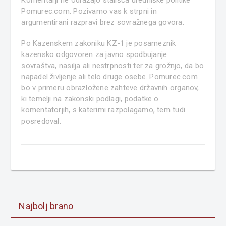
Komentarji ne odražajo stališča uredniške politike
Pomurec.com. Pozivamo vas k strpni in
argumentirani razpravi brez sovražnega govora.
Po Kazenskem zakoniku KZ-1 je posameznik
kazensko odgovoren za javno spodbujanje
sovraštva, nasilja ali nestrpnosti ter za grožnjo, da bo
napadel življenje ali telo druge osebe. Pomurec.com
bo v primeru obrazložene zahteve državnih organov,
ki temelji na zakonski podlagi, podatke o
komentatorjih, s katerimi razpolagamo, tem tudi
posredoval.
Najbolj brano