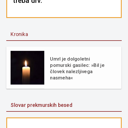
treba drv.
Kronika
Umrl je dolgoletni
pomurski gasilec: »Bil je
človek nalezljivega
nasmeha«
Slovar prekmurskih besed