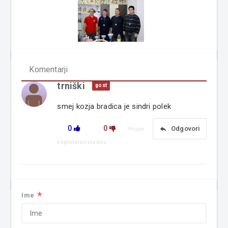
Komentarji
trniški
gost
smej kozja bradica je sindri polek
0
0
reply
Odgovori
Prijavi
neprimerno vsebino
*
Ime