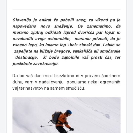
Slovenijo je enkrat že pobelil sneg, za vikend pa je
napovedano novo sneženje. Če zanemarimo, da
moramo zjutraj odkidati izpred dvorišča par lopat in
osvoboditi svoje avtomobile, moramo priznati, da je
vseeno lepo, ko imamo lep »bel« zimski dan. Lahko se
zapeljete na bližnje bregove, sankališča ali smučarske
destinacije, ki bodo zapolnile vaš prosti čas, ter
poskrbele za rekreacijo.
Da bo vaš dan minil brezkrbno in v pravem športnem
duhu, vam v nadaljevanju ponujamo nekaj ogrevalnih
vaj ter nasvetov na samem smučišču.