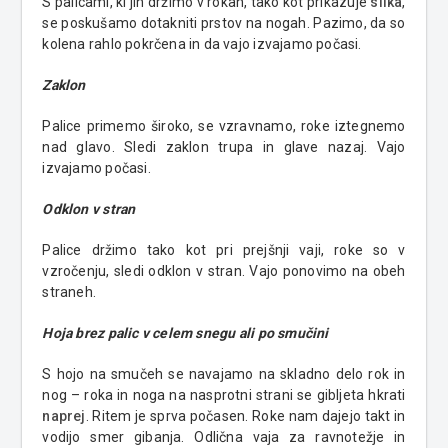
S palicami, ki jih držimo v rokah, tako kot prikazuje
slika
,
se poskušamo dotakniti prstov na nogah. Pazimo, da so
kolena rahlo pokrčena in da vajo izvajamo počasi.
Zaklon
Palice primemo široko, se vzravnamo, roke iztegnemo
nad glavo. Sledi zaklon trupa in glave nazaj. Vajo
izvajamo počasi.
Odklon v stran
Palice držimo tako kot pri prejšnji vaji, roke so v
vzročenju, sledi odklon v stran. Vajo ponovimo na obeh
straneh.
Hoja brez palic v celem snegu ali po smučini
S hojo na smučeh se navajamo na skladno delo rok in
nog – roka in noga na nasprotni strani se gibljeta hkrati
naprej
. Ritem je sprva počasen. Roke nam dajejo takt in
vodijo smer gibanja. Odlična vaja za ravnotežje in