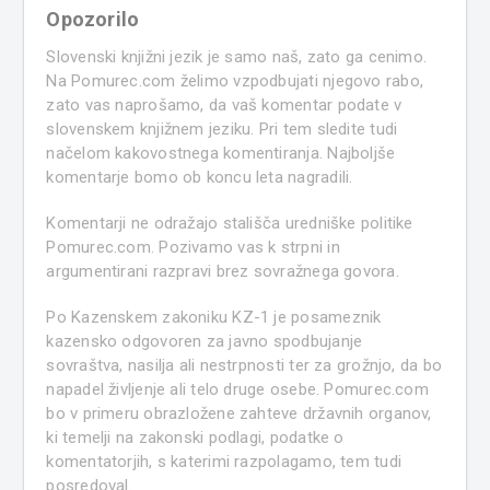
Opozorilo
Slovenski knjižni jezik je samo naš, zato ga cenimo.
Na Pomurec.com želimo vzpodbujati njegovo rabo,
zato vas naprošamo, da vaš komentar podate v
slovenskem knjižnem jeziku. Pri tem sledite tudi
načelom kakovostnega komentiranja. Najboljše
komentarje bomo ob koncu leta nagradili.
Komentarji ne odražajo stališča uredniške politike
Pomurec.com. Pozivamo vas k strpni in
argumentirani razpravi brez sovražnega govora.
Po Kazenskem zakoniku KZ-1 je posameznik
kazensko odgovoren za javno spodbujanje
sovraštva, nasilja ali nestrpnosti ter za grožnjo, da bo
napadel življenje ali telo druge osebe. Pomurec.com
bo v primeru obrazložene zahteve državnih organov,
ki temelji na zakonski podlagi, podatke o
komentatorjih, s katerimi razpolagamo, tem tudi
posredoval.