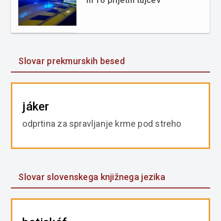
in 16 prijetih tujcev
Slovar prekmurskih besed
jáker
odprtina za spravljanje krme pod streho
Slovar slovenskega knjižnega jezika