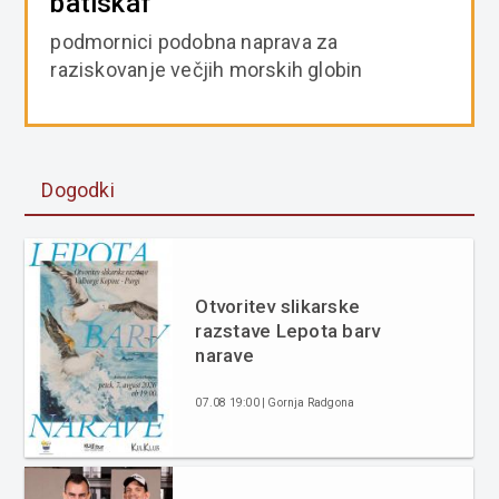
batiskáf
podmornici podobna naprava za
raziskovanje večjih morskih globin
Dogodki
Otvoritev slikarske
razstave Lepota barv
narave
07.08 19:00 | Gornja Radgona