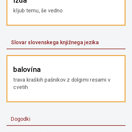
izda
kljub temu, še vedno
Slovar slovenskega knjižnega jezika
balovína
trava kraških pašnikov z dolgimi resami v
cvetih
Dogodki