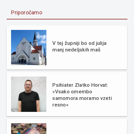
Priporočamo
V tej župniji bo od julija
manj nedeljskih maš
Psihiater Zlatko Horvat:
»Vsako omembo
samomora moramo vzeti
resno«