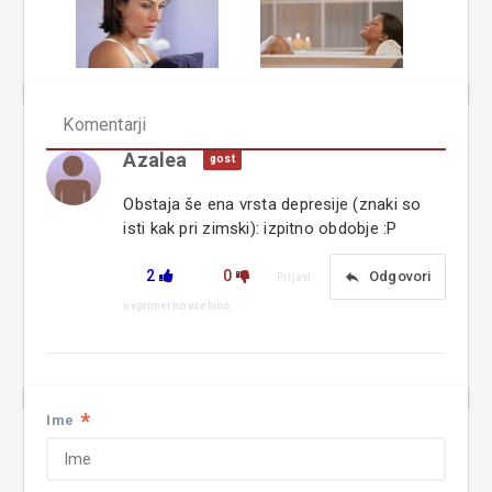
Komentarji
Azalea
gost
Obstaja še ena vrsta depresije (znaki so
isti kak pri zimski): izpitno obdobje :P
2
0
reply
Odgovori
Prijavi
neprimerno vsebino
*
Ime