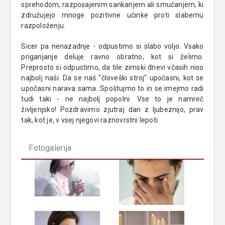
sprehodom, razposajenim sankanjem ali smučanjem, ki
združujejo mnoge pozitivne učinke proti slabemu
razpoloženju.
Sicer pa nenazadnje - odpustimo si slabo voljo. Vsako
priganjanje deluje ravno obratno, kot si želimo.
Preprosto si odpustimo, da tile zimski dnevi včasih niso
najbolj naši. Da se naš "človeški stroj" upočasni, kot se
upočasni narava sama. Spoštujmo to in se imejmo radi
tudi taki - ne najbolj popolni. Vse to je namreč
življenjsko! Pozdravimo zjutraj dan z ljubeznijo, prav
tak, kot je, v vsej njegovi raznovrstni lepoti.
Fotogalerija