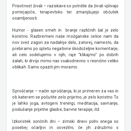
Prisotnost živali – raziskave so potrdile da živali vplivajo
pomirjajoče, terapevtsko ter zmanjšujejo občutek
osamljenosti.
Humor - glasen smeh in branje različnih šal je zelo
koristno. Razbremeni naše možganske celice nam da
nov svež zagon za nadalnje delo, zatorej, namesto, da
prebiramo po spletu negativne škodoželjne komentarje,
ali celo sodelujemo v njih, raje "klikajmo" po dobrih
šalah, ki drvijo mimo nas vsakodnevno v resnično veliko
oblikah. Samo opaziti jim moramo.
Sproščanje – način sproščanja, ki je primeren za vas in
ob katerem se počutite zelo prijetno, je zelo koristno To
je lahko joga, avtogeni treningi, meditacija, savnanje,
poslušanje prijetne glasbe, barvne terapije, itd.
Izkoristek sončnih dni – zimski dnevi polni snega so
posebej očarljivi in osvežilni, če jih združimo s