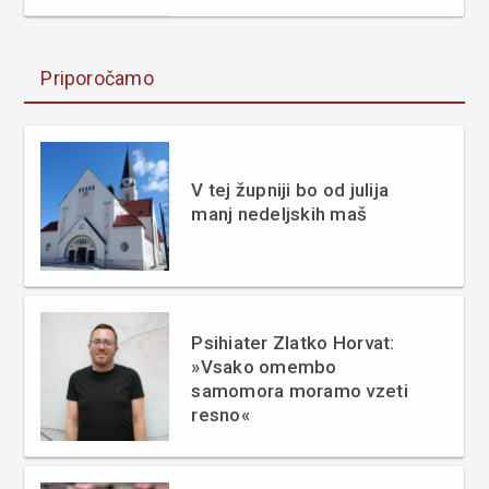
Priporočamo
V tej župniji bo od julija
manj nedeljskih maš
Psihiater Zlatko Horvat:
»Vsako omembo
samomora moramo vzeti
resno«