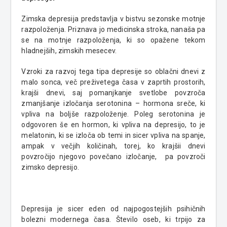
Zimska depresija predstavlja v bistvu sezonske motnje
razpoloženja. Priznava jo medicinska stroka, nanaša pa
se na motnje razpoloženja, ki so opažene tekom
hladnejših, zimskih mesecev.
Vzroki za razvoj tega tipa depresije so oblačni dnevi z
malo sonca, več preživetega časa v zaprtih prostorih,
krajši dnevi, saj pomanjkanje svetlobe povzroča
zmanjšanje izločanja serotonina – hormona sreče, ki
vpliva na boljše razpoloženje. Poleg serotonina je
odgovoren še en hormon, ki vpliva na depresijo, to je
melatonin, ki se izloča ob temi in sicer vpliva na spanje,
ampak v večjih količinah, torej, ko krajšii dnevi
povzročijo njegovo povečano izločanje, pa povzroči
zimsko depresijo.
Depresija je sicer eden od najpogostejših psihičnih
bolezni modernega časa. Število oseb, ki trpijo za