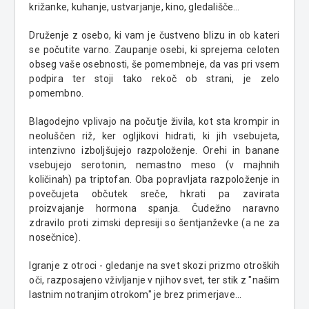
križanke, kuhanje, ustvarjanje, kino, gledališče…
Druženje z osebo, ki vam je čustveno blizu in ob kateri
se počutite varno. Zaupanje osebi, ki sprejema celoten
obseg vaše osebnosti, še pomembneje, da vas pri vsem
podpira ter stoji tako rekoč ob strani, je zelo
pomembno.
Blagodejno vplivajo na počutje živila, kot sta krompir in
neoluščen riž, ker ogljikovi hidrati, ki jih vsebujeta,
intenzivno izboljšujejo razpoloženje. Orehi in banane
vsebujejo serotonin, nemastno meso (v majhnih
količinah) pa triptofan. Oba popravljata razpoloženje in
povečujeta občutek sreče, hkrati pa zavirata
proizvajanje hormona spanja. Čudežno naravno
zdravilo proti zimski depresiji so šentjanževke (a ne za
nosečnice).
Igranje z otroci - gledanje na svet skozi prizmo otroških
oči, razposajeno vživljanje v njihov svet, ter stik z "našim
lastnim notranjim otrokom" je brez primerjave...