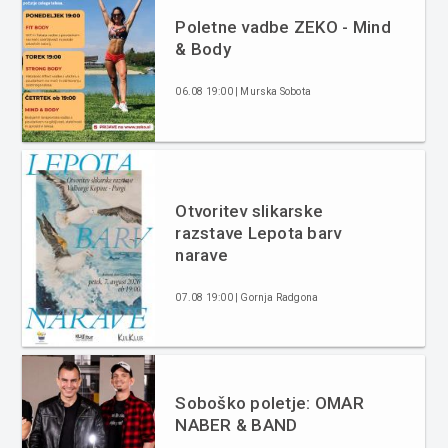
Poletne vadbe ZEKO - Mind
& Body
06.08 19:00 | Murska Sobota
Otvoritev slikarske
razstave Lepota barv
narave
07.08 19:00 | Gornja Radgona
Soboško poletje: OMAR
NABER & BAND