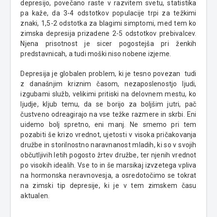
depresijo, povečano raste v razvitem svetu, statistika
pa kaže, da 3-4 odstotkov populacije trpi za težkimi
znaki, 1,5-2 odstotka za blagimi simptomi, med tem ko
zimska depresija prizadene 2-5 odstotkov prebivalcev.
Njena prisotnost je sicer pogostejša pri ženkih
predstavnicah, a tudi moški niso nobene izjeme.
Depresija je globalen problem, ki je tesno povezan tudi
z današnjim kriznim časom, nezaposlenostjo ljudi,
izgubami služb, velikimi pritiski na delovnem mestu, ko
ljudje, kljub temu, da se borijo za boljšim jutri, pač
čustveno odreagirajo na vse težke razmere in skrbi. Eni
uidemo bolj spretno, eni manj. Ne smemo pri tem
pozabiti še krizo vrednot, ujetosti v visoka pričakovanja
družbe in storilnostno naravnanost mladih, ki so v svojih
občutljivih letih pogosto žrtev družbe, ter njenih vrednot
po visokih idealih. Vse to in še marsikaj izvzetega vpliva
na hormonska neravnovesja, a osredotočimo se tokrat
na zimski tip depresije, ki je v tem zimskem času
aktualen.