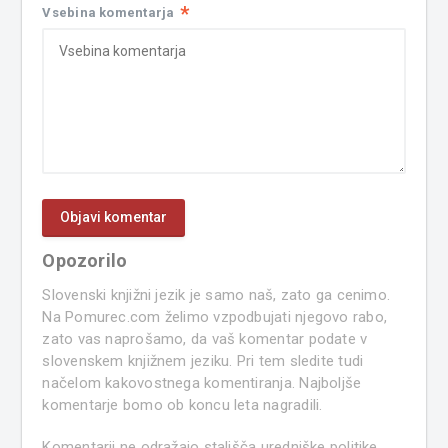
*
Vsebina komentarja
Opozorilo
Slovenski knjižni jezik je samo naš, zato ga cenimo.
Na Pomurec.com želimo vzpodbujati njegovo rabo,
zato vas naprošamo, da vaš komentar podate v
slovenskem knjižnem jeziku. Pri tem sledite tudi
načelom kakovostnega komentiranja. Najboljše
komentarje bomo ob koncu leta nagradili.
Komentarji ne odražajo stališča uredniške politike