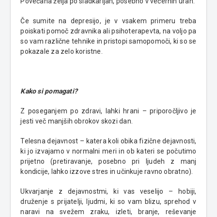
Povečana želja po sladkarijah, posebno v večernih urah.
Če sumite na depresijo, je v vsakem primeru treba
poiskati pomoč zdravnika ali psihoterapevta, na voljo pa
so vam različne tehnike in pristopi samopomoči, ki so se
pokazale za zelo koristne.
Kako si pomagati?
Z poseganjem po zdravi, lahki hrani – priporočljivo je
jesti več manjših obrokov skozi dan.
Telesna dejavnost – katera koli obika fizične dejavnosti,
ki jo izvajamo v normalni meri in ob kateri se počutimo
prijetno (pretiravanje, posebno pri ljudeh z manj
kondicije, lahko izzove stres in učinkuje ravno obratno).
Ukvarjanje z dejavnostmi, ki vas veselijo – hobiji,
druženje s prijatelji, ljudmi, ki so vam blizu, sprehod v
naravi na svežem zraku, izleti, branje, reševanje