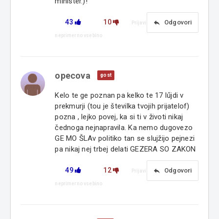
minister.)!
43
10
reply
Odgovori
Prijavi
neprimerno vsebino
opecova
gost
Kelo te ge poznan pa kelko te 17 lűjdi v
prekmurji (tou je številka tvojih prijatelof)
pozna , lejko povej, ka si ti v životi nikaj
čednoga nejnapravila. Ka nemo dugovezo
GE MO ŠLAv politiko tan se slujžijo pejnezi
pa nikaj nej trbej delati GEZERA SO ZAKON
49
12
reply
Odgovori
Prijavi
neprimerno vsebino