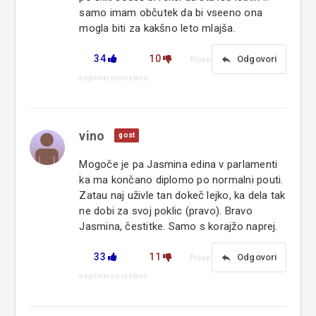
samo imam občutek da bi vseeno ona
mogla biti za kakšno leto mlajša.
34
10
reply
Odgovori
Prijavi
neprimerno vsebino
vino
gost
Mogoče je pa Jasmina edina v parlamenti
ka ma končano diplomo po normalni pouti.
Zatau naj uživle tan dokeč lejko, ka dela tak
ne dobi za svoj poklic (pravo). Bravo
Jasmina, čestitke. Samo s korajžo naprej.
33
11
reply
Odgovori
Prijavi
neprimerno vsebino