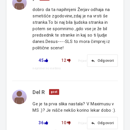
dobro da ta napihnjeni Žerjav odhaja na
smetišće zgodovine,zdaj je na vrsti še
stranka.To bi naj bila ljudska stranka in
potem se spomnimo ,gdo vse je že bil
predsednik te stranke in kaj so ti ljudje
danes.Desus----SLS to mora čimprej iz
politične scene!
45
12
reply
Odgovori
Prijavi
neprimerno vsebino
Del R
gost
Ge je ta prva slika nastala? V Maximusu v
MS .)? Je nišče nekšo korino lekar dobo :).
36
10
reply
Odgovori
Prijavi