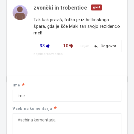
zvončki in trobentice
gost
Tak kak praviš; fotka je iz beltinskoga
špara, gda je šče Maki tan svojo rezidenco
mel!
33
10
reply
Odgovori
Prijavi
neprimerno vsebino
*
Ime
*
Vsebina komentarja