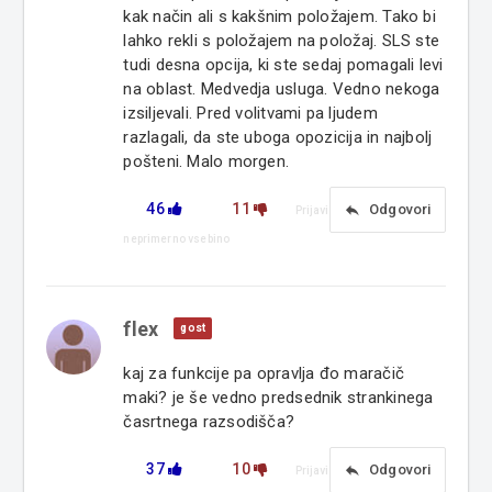
kak način ali s kakšnim položajem. Tako bi
lahko rekli s položajem na položaj. SLS ste
tudi desna opcija, ki ste sedaj pomagali levi
na oblast. Medvedja usluga. Vedno nekoga
izsiljevali. Pred volitvami pa ljudem
razlagali, da ste uboga opozicija in najbolj
pošteni. Malo morgen.
46
11
reply
Odgovori
Prijavi
neprimerno vsebino
flex
gost
kaj za funkcije pa opravlja đo maračič
maki? je še vedno predsednik strankinega
časrtnega razsodišča?
37
10
reply
Odgovori
Prijavi