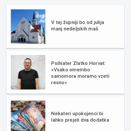
V tej župniji bo od julija
manj nedeljskih maš
Psihiater Zlatko Horvat:
»Vsako omembo
samomora moramo vzeti
resno«
Nekateri upokojenci bi
lahko prejeli dva dodatka