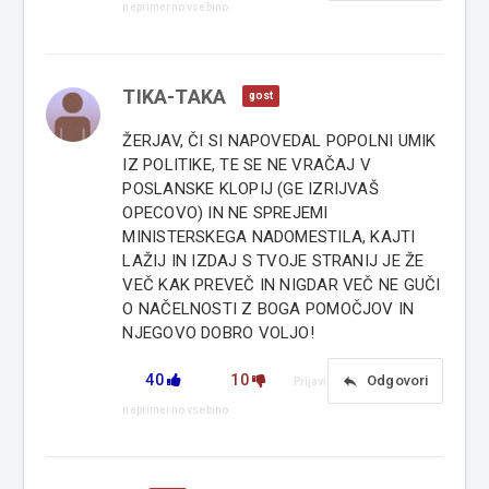
neprimerno vsebino
TIKA-TAKA
gost
ŽERJAV, ČI SI NAPOVEDAL POPOLNI UMIK
IZ POLITIKE, TE SE NE VRAČAJ V
POSLANSKE KLOPIJ (GE IZRIJVAŠ
OPECOVO) IN NE SPREJEMI
MINISTERSKEGA NADOMESTILA, KAJTI
LAŽIJ IN IZDAJ S TVOJE STRANIJ JE ŽE
VEČ KAK PREVEČ IN NIGDAR VEČ NE GUČI
O NAČELNOSTI Z BOGA POMOČJOV IN
NJEGOVO DOBRO VOLJO!
40
10
reply
Odgovori
Prijavi
neprimerno vsebino