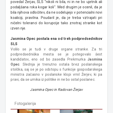
povedal Žerjav, SLS "nikoli ni bila, ni in ne bo ujetnik ali
podaljšana roka kogar koli". Med drugim je ocenil, da je
bila njihova odločitev, da ne sodelujejo v potencialni novi
koaliciji, pravilna. Poudaril je, da je treba vztrajati pri
ničelni toleranci do korupcije tako znotraj stranke kot
izven nje.
Jasmina Opec postala ena od treh podpredsednikov
SLS
Volilo se je tudi v druge organe stranke. Za tri
podpredsedniška mesta se je potegovalo šest
kandidatov, eno od bo zasedla Prekmurka
Jasmina
Opec
. Slednja je trenutno ostala brez poslanskega
stolčka, saj se je po odstopu s funkcije gospodarskega
ministra začasno v poslanske klopi vrnil Žerjev, ki pa
pravi, da se umika iz politike in ne bo ostal poslanec.
Jasmina Opec in Radovan Žerjav
Fotogalerija