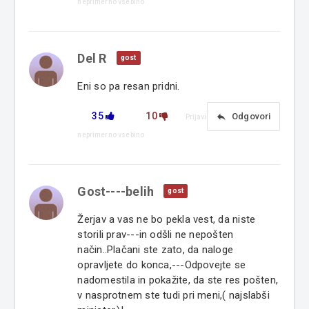
neprimerno vsebino
Del R
gost
Eni so pa resan pridni.
35
10
reply
Odgovori
Prijavi
neprimerno vsebino
Gost----belih
gost
Žerjav a vas ne bo pekla vest, da niste
storili prav---in odšli ne nepošten
način..Plačani ste zato, da naloge
opravljete do konca,---Odpovejte se
nadomestila in pokažite, da ste res pošten,
v nasprotnem ste tudi pri meni,( najslabši