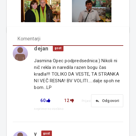
Komentarji
dejan
gost
Jasmina Opec podpredsednica:) Nikoli ni
nič rekla in naredila razen bogu čas
kradla!!! TOLIKO DA VESTE, TA STRANKA
NI VEČ RESNA! BV VOLITI.....dalje spoh ne
bom...LP
60
12
reply
Odgovori
Prijavi
neprimerno vsebino
y
gost