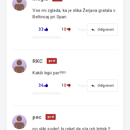
Vse mi zgleda, ka je slika Žerjava gratala v
Beltincaj pri Spari.
33
10
reply
Odgovori
Prijavi
neprimerno vsebino
RKC
gost
Kakši lejpi par!!!!!
36
10
reply
Odgovori
Prijavi
neprimerno vsebino
pec
gost
po sliki sodeč bi rekel da sta isti letnik !!