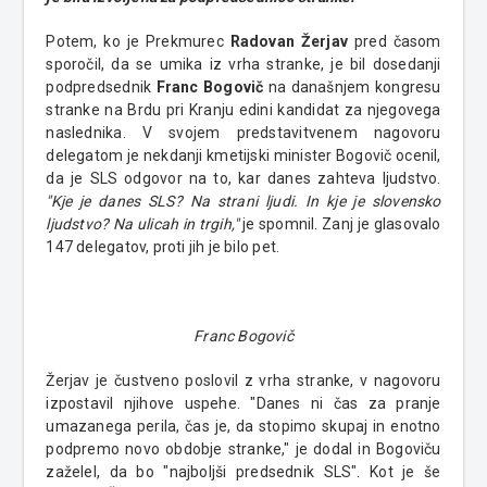
Potem, ko je Prekmurec
Radovan Žerjav
pred časom
sporočil, da se umika iz vrha stranke, je bil dosedanji
podpredsednik
Franc Bogovič
na današnjem kongresu
stranke na Brdu pri Kranju edini kandidat za njegovega
naslednika. V svojem predstavitvenem nagovoru
delegatom je nekdanji kmetijski minister Bogovič ocenil,
da je SLS odgovor na to, kar danes zahteva ljudstvo.
"Kje je danes SLS? Na strani ljudi. In kje je slovensko
ljudstvo? Na ulicah in trgih,"
je spomnil. Zanj je glasovalo
147 delegatov, proti jih je bilo pet.
Franc Bogovič
Žerjav je čustveno poslovil z vrha stranke, v nagovoru
izpostavil njihove uspehe. "Danes ni čas za pranje
umazanega perila, čas je, da stopimo skupaj in enotno
podpremo novo obdobje stranke," je dodal in Bogoviču
zaželel, da bo "najboljši predsednik SLS". Kot je še