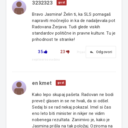
3232323
gost
Bravo Jasmina! Želin ti, ka SLS pomagaš
napraviti močnejšo in ka de nadaljevala pot
Radovana Žerjava. Tudi glede viskih
standardov politične in pravne kulture. Tu je
prihodnost te stranke!
35
23
reply
Odgovori
Prijavi
neprimerno vsebino
en kmet
gost
Kako lepo skupaj pašeta. Radovan ne bodi
preveč glasen in se ne hvali, da si odšel.
Sedaj bi se rad nekaj pokazal. Imel si čas
eno leto biti minister in nikjer ne vidim
nobenega rezultata. Zanimivo je, kako je
Jasmina prišla na tak položaj. Oziroma na