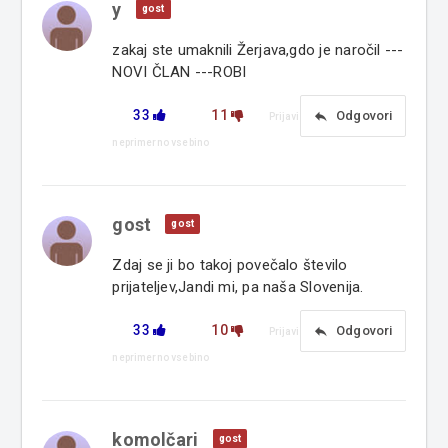
y
gost
zakaj ste umaknili Žerjava,gdo je naročil ---
NOVI ČLAN ---ROBI
33
11
reply
Odgovori
Prijavi
neprimerno vsebino
gost
gost
Zdaj se ji bo takoj povečalo število
prijateljev,Jandi mi, pa naša Slovenija.
33
10
reply
Odgovori
Prijavi
neprimerno vsebino
komolčari
gost