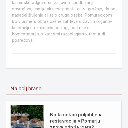
kazensko odgovoren za javno spodbujanje
sovraštva, nasilja ali nestrpnosti ter za grožnjo, da bo
napadel življenje ali telo druge osebe. Pomurec.com
bo v primeru obrazložene zahteve državnih organov,
ki temelji na zakonski podlagi, podatke o
komentatorjih, s katerimi razpolagamo, tem tudi
posredoval.
Najbolj brano
Bo ta nekoč priljubljena
restavracija v Pomurju
znova odprla vrata?