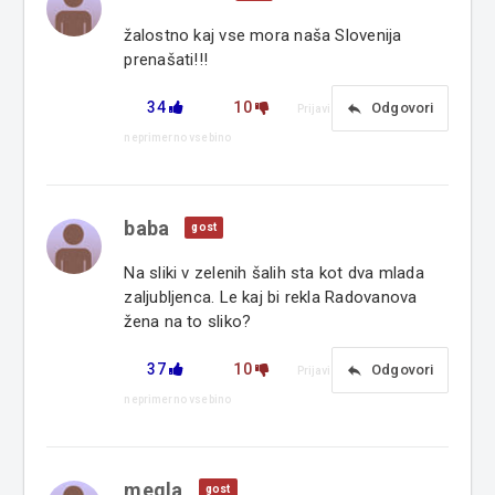
žalostno kaj vse mora naša Slovenija
prenašati!!!
34
10
reply
Odgovori
Prijavi
neprimerno vsebino
baba
gost
Na sliki v zelenih šalih sta kot dva mlada
zaljubljenca. Le kaj bi rekla Radovanova
žena na to sliko?
37
10
reply
Odgovori
Prijavi
neprimerno vsebino
megla
gost