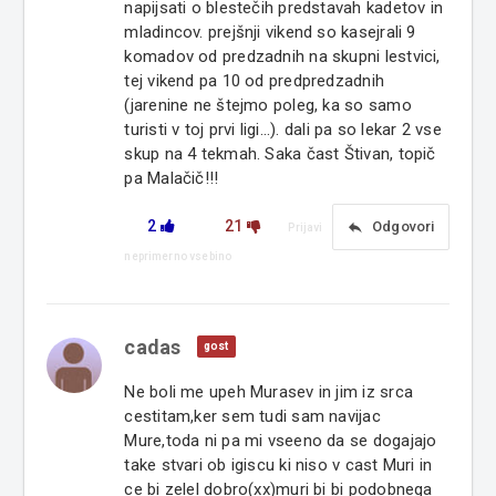
napijsati o blestečih predstavah kadetov in
mladincov. prejšnji vikend so kasejrali 9
komadov od predzadnih na skupni lestvici,
tej vikend pa 10 od predpredzadnih
(jarenine ne štejmo poleg, ka so samo
turisti v toj prvi ligi...). dali pa so lekar 2 vse
skup na 4 tekmah. Saka čast Štivan, topič
pa Malačič!!!
2
21
reply
Odgovori
Prijavi
neprimerno vsebino
cadas
gost
Ne boli me upeh Murasev in jim iz srca
cestitam,ker sem tudi sam navijac
Mure,toda ni pa mi vseeno da se dogajajo
take stvari ob igiscu ki niso v cast Muri in
ce bi zelel dobro(xx)muri bi bi podobnega