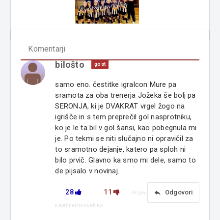
Komentarji
bilošto
gost
samo eno. čestitke igralcon Mure pa
sramota za oba trenerja Jožeka še bolj pa
SERONJA, ki je DVAKRAT vrgel žogo na
igrišče in s tem preprečil gol nasprotniku,
ko je le ta bil v gol šansi, kao pobegnula mi
je. Po tekmi se niti slučajno ni opravičil za
to sramotno dejanje, katero pa sploh ni
bilo prvič. Glavno ka smo mi dele, samo to
de pijsalo v novinaj.
28
11
reply
Odgovori
Prijavi
neprimerno vsebino