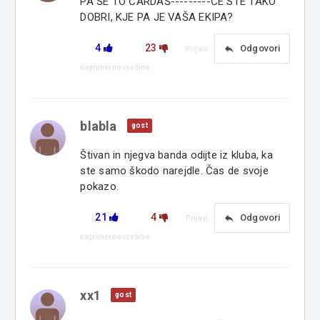
PA ŠE TO ČARDAŠ---------ČE STE TAKO
DOBRI, KJE PA JE VAŠA EKIPA?
4
23
reply
Odgovori
Prijavi
neprimerno vsebino
blabla
gost
Štivan in njegva banda odijte iz kluba, ka
ste samo škodo narejdle. Čas de svoje
pokazo.
21
4
reply
Odgovori
Prijavi
neprimerno vsebino
xx1
gost