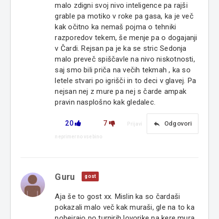
malo zdigni svoj nivo inteligence pa rajši
grable pa motiko v roke pa gasa, ka je več
kak očitno ka nemaš pojma o tehniki
razporedov tekem, še menje pa o dogajanji
v Čardi. Rejsan pa je ka se stric Sedonja
malo preveč spiščavle na nivo niskotnosti,
saj smo bili priča na večih tekmah , ka so
letele stvari po igrišči in to deci v glavej. Pa
nejsan nej z mure pa nej s čarde ampak
pravin nasplošno kak gledalec.
20
7
reply
Odgovori
Prijavi
neprimerno vsebino
Guru
gost
Aja še to gost xx. Mislin ka so čardaši
pokazali malo več kak muraši, gle na to ka
pobejrajo po turnirih lovorike na kere mura