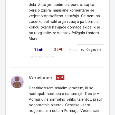
dela. Zato jim bodimo v ponos, saj ko
berejo zgoraj napisane komentarje se
verjetno opravičeno zgražajo. Če sem na
začetku pohvalil organizacijo pa bom na
koncu okaral navijače domače ekipe, ki je
na razglasitvi rezultatov žvižgala fantom
Mure!
12
25
reply
Odgovori
Prijavi
neprimerno vsebino
Varašanec
gost
Čestitke vsem mladim igralcem, ki so
nastopali, nastopajo na turnirjih. Res je v
Pomurju nenormalno veliko talentov, pravih
nogometnih biserov. Čestitke vsem
nogometnim šolam Pomurja. Vedno radi