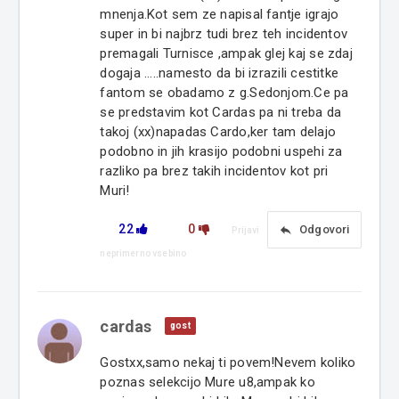
mnenja.Kot sem ze napisal fantje igrajo
super in bi najbrz tudi brez teh incidentov
premagali Turnisce ,ampak glej kaj se zdaj
dogaja .....namesto da bi izrazili cestitke
fantom se obadamo z g.Sedonjom.Ce pa
se predstavim kot Cardas pa ni treba da
takoj (xx)napadas Cardo,ker tam delajo
podobno in jih krasijo podobni uspehi za
razliko pa brez takih incidentov kot pri
Muri!
22
0
reply
Odgovori
Prijavi
neprimerno vsebino
cardas
gost
Gostxx,samo nekaj ti povem!Nevem koliko
poznas selekcijo Mure u8,ampak ko