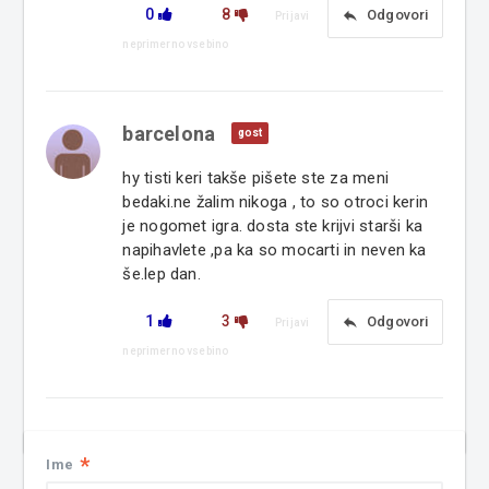
0
8
reply
Odgovori
Prijavi
neprimerno vsebino
barcelona
gost
hy tisti keri takše pišete ste za meni
bedaki.ne žalim nikoga , to so otroci kerin
je nogomet igra. dosta ste krijvi starši ka
napihavlete ,pa ka so mocarti in neven ka
še.lep dan.
1
3
reply
Odgovori
Prijavi
neprimerno vsebino
*
Ime