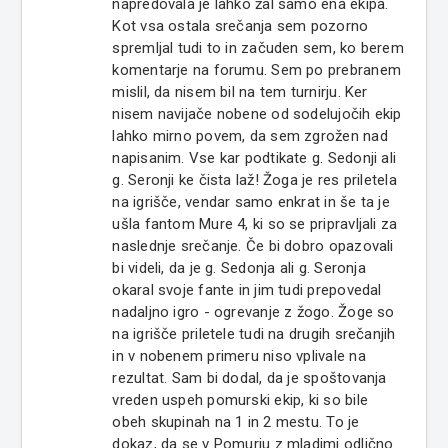
napredovala je lahko žal samo ena ekipa.
Kot vsa ostala srečanja sem pozorno
spremljal tudi to in začuden sem, ko berem
komentarje na forumu. Sem po prebranem
mislil, da nisem bil na tem turnirju. Ker
nisem navijače nobene od sodelujočih ekip
lahko mirno povem, da sem zgrožen nad
napisanim. Vse kar podtikate g. Sedonji ali
g. Seronji ke čista laž! Žoga je res priletela
na igrišče, vendar samo enkrat in še ta je
ušla fantom Mure 4, ki so se pripravljali za
naslednje srečanje. Če bi dobro opazovali
bi videli, da je g. Sedonja ali g. Seronja
okaral svoje fante in jim tudi prepovedal
nadaljno igro - ogrevanje z žogo. Žoge so
na igrišče priletele tudi na drugih srečanjih
in v nobenem primeru niso vplivale na
rezultat. Sam bi dodal, da je spoštovanja
vreden uspeh pomurski ekip, ki so bile
obeh skupinah na 1 in 2 mestu. To je
dokaz, da se v Pomurju z mladimi odlično