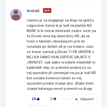
muraš
gost
vseeno je za dogajanje na klopi na igrišču
odgovoren trener ki je tudi na plačilni NŠ
MURE in bi moral odstraniti osebe .sicer pa
ta človek nima kaj iskati blizu NŠ ,da se
hoče s takšnim obnašanjom priti do
rezultata pri dečkih u8 je res bolano .zato
se trener zamisli g.Štivan TI PA UKREPA J
NEJ KA SAMO HVALOSPEVE DAJATE V
JAVNOST...tudi slabe rezultate mladiskih in
kadetskih ekip so potrebni analize,če so
nej sposobni jih zamenjati nej pa je tudi NŠ
kot sociala trenerom kateri so nej
sposobni predati znanja deci .džabe imeti
znanje katerega neveš prenesti na druge
26
2
reply
Odgovori
Prijavi
neprimerno vsebino