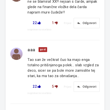
ne se blamirat XX!! nejsan s čarde, ampak
glede na finančne vložke dela čarda
napram mure čudeže!!
22
1
reply
Odgovori
Prijavi
neprimerno vsebino
aaa
gost
Tao san že večkrat čuo ka majo enga
totalno pritišnjenoga polek... slab vzgled za
deco, sicer se pa bole more zamislite tej
stari, ka ma tao za obnašanja...
22
5
reply
Odgovori
Prijavi
neprimerno vsebino