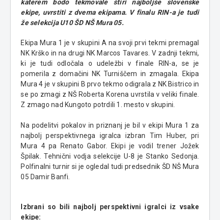
katerem bodo tekmovale štiri najboljše slovenske
ekipe, uvrstiti z dvema ekipama. V finalu RIN-a je tudi
že selekcija U10 ŠD NŠ Mura 05.
Ekipa Mura 1 je v skupini A na svoji prvi tekmi premagal
NK Krško in na drugi NK Marcos Tavares. V zadnji tekmi,
ki je tudi odločala o udeležbi v finale RIN-a, se je
pomerila z domačini NK Turniščem in zmagala. Ekipa
Mura 4 je v skupini B prvo tekmo odigrala z NK Bistrico in
se po zmagi z NŠ Roberta Korena uvrstila v veliki finale.
Z zmago nad Kungoto potrdili 1. mesto v skupini.
Na podelitvi pokalov in priznanj je bil v ekipi Mura 1 za
najbolj perspektivnega igralca izbran Tim Huber, pri
Mura 4 pa Renato Gabor. Ekipi je vodil trener Jožek
Špilak. Tehnični vodja selekcije U-8 je Stanko Sedonja.
Polfinalni turnir si je ogledal tudi predsednik ŠD NŠ Mura
05 Damir Banfi.
Izbrani so bili najbolj perspektivni igralci iz vsake
ekipe: