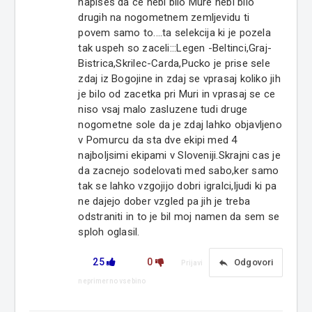
napises da ce nebi bilo Mure nebi bilo
drugih na nogometnem zemljevidu ti
povem samo to....ta selekcija ki je pozela
tak uspeh so zaceli:::Legen -Beltinci,Graj-
Bistrica,Skrilec-Carda,Pucko je prise sele
zdaj iz Bogojine in zdaj se vprasaj koliko jih
je bilo od zacetka pri Muri in vprasaj se ce
niso vsaj malo zasluzene tudi druge
nogometne sole da je zdaj lahko objavljeno
v Pomurcu da sta dve ekipi med 4
najboljsimi ekipami v Sloveniji.Skrajni cas je
da zacnejo sodelovati med sabo,ker samo
tak se lahko vzgojijo dobri igralci,ljudi ki pa
ne dajejo dober vzgled pa jih je treba
odstraniti in to je bil moj namen da sem se
sploh oglasil.
25
0
reply
Odgovori
Prijavi
neprimerno vsebino