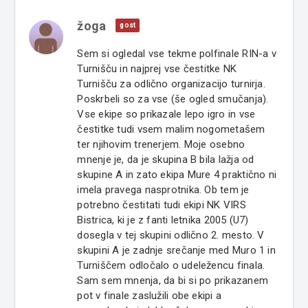
žoga
gost
Sem si ogledal vse tekme polfinale RIN-a v
Turnišču in najprej vse čestitke NK
Turnišču za odlično organizacijo turnirja.
Poskrbeli so za vse (še ogled smučanja).
Vse ekipe so prikazale lepo igro in vse
čestitke tudi vsem malim nogometašem
ter njihovim trenerjem. Moje osebno
mnenje je, da je skupina B bila lažja od
skupine A in zato ekipa Mure 4 praktično ni
imela pravega nasprotnika. Ob tem je
potrebno čestitati tudi ekipi NK VIRS
Bistrica, ki je z fanti letnika 2005 (U7)
dosegla v tej skupini odlično 2. mesto. V
skupini A je zadnje srečanje med Muro 1 in
Turniščem odločalo o udeležencu finala.
Sam sem mnenja, da bi si po prikazanem
pot v finale zaslužili obe ekipi a