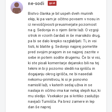
ne-sodi
gost
Bistvo članka je bil uspeh dveh murinih
ekip, ki pa vam je očitno povsem v nosu in
iz nevoščjivosti preusmerjate pozornost
na g. Sedonja in o njem širite laži. O vzgoji
otrok in vzorih čardaš in še marsikdo drug,
pa bi se dalo krepko razglabljati. Ti, in vsi
tisti, ki blatite g. Sedonjo najprej pometite
pred svojim pragom in se najprej zazrite v
sebe in potem sodite drugemu. Če bi vi vsi,
ki ste pisali komentarje dejansko bili na tej
tekmi in bi ji pozorno sledili na igrišču in
dogajanju okrog igrišča, ne bi nasedali
nekomu-primitivcu, ki si je ponovno
namislil laži, v katerih sedaj uživa in se
naslaja in očitno ima kar nekaj slepih kur, ki
mu sledijo. Vsekakor pa si kritiko zaslužijo
navijači Turnišča. Pa brez zamere in lep
dan še naprej