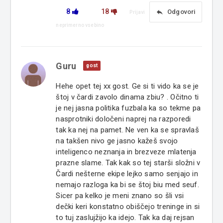
8
18
reply
Odgovori
Prijavi
neprimerno vsebino
Guru
gost
Hehe opet tej xx gost. Ge si ti vido ka se je
štoj v čardi zavolo dinama zbiu? . Očitno ti
je nej jasna politika fuzbala ka so tekme pa
nasprotniki določeni naprej na razporedi
tak ka nej na pamet. Ne ven ka se spravlaš
na takšen nivo ge jasno kažeš svojo
inteligenco neznanja in brezveze mlatenja
prazne slame. Tak kak so tej starši složni v
Čardi nešterne ekipe lejko samo senjajo in
nemajo razloga ka bi se štoj biu med seuf.
Sicer pa kelko je meni znano so šli vsi
dečki keri konstatno obiščejo treninge in si
to tuj zaslujžijo ka idejo. Tak ka daj rejsan