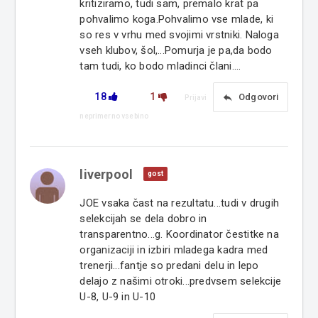
kritiziramo, tudi sam, premalo krat pa
pohvalimo koga.Pohvalimo vse mlade, ki
so res v vrhu med svojimi vrstniki. Naloga
vseh klubov, šol,...Pomurja je pa,da bodo
tam tudi, ko bodo mladinci člani....
18
1
reply
Odgovori
Prijavi
neprimerno vsebino
liverpool
gost
JOE vsaka čast na rezultatu...tudi v drugih
selekcijah se dela dobro in
transparentno...g. Koordinator čestitke na
organizaciji in izbiri mladega kadra med
trenerji...fantje so predani delu in lepo
delajo z našimi otroki...predvsem selekcije
U-8, U-9 in U-10