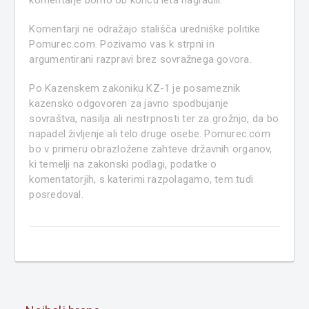
komentarje bomo ob koncu leta nagradili.
Komentarji ne odražajo stališča uredniške politike
Pomurec.com. Pozivamo vas k strpni in
argumentirani razpravi brez sovražnega govora.
Po Kazenskem zakoniku KZ-1 je posameznik
kazensko odgovoren za javno spodbujanje
sovraštva, nasilja ali nestrpnosti ter za grožnjo, da bo
napadel življenje ali telo druge osebe. Pomurec.com
bo v primeru obrazložene zahteve državnih organov,
ki temelji na zakonski podlagi, podatke o
komentatorjih, s katerimi razpolagamo, tem tudi
posredoval.