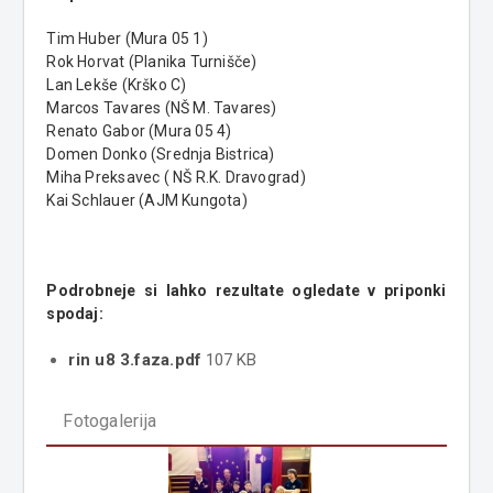
Tim Huber (Mura 05 1)
Rok Horvat (Planika Turnišče)
Lan Lekše (Krško C)
Marcos Tavares (NŠ M. Tavares)
Renato Gabor (Mura 05 4)
Domen Donko (Srednja Bistrica)
Miha Preksavec ( NŠ R.K. Dravograd)
Kai Schlauer (AJM Kungota)
Podrobneje si lahko rezultate ogledate v priponki
spodaj:
rin u8 3.faza.pdf
107 KB
Fotogalerija