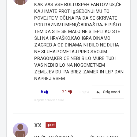
KAK VAS VSE BOLI USPEH FANTOV U8,ČE
KAJ IMATE PROTI g.SEDONJI MU TO
POVEJTE V OČI,NA PA DA SE SKRIVATE
POD RAZNIMI IMENI,ČARDAŠ RAJE PIŠI O
TEM DA STE SE MALO NE STEPLI KO STE
ŠLI NA HRVAŠKO,KAO IGRA DINAMO
ZAGREB A OD DINAMA NI BILO NE DUHA
NE SLUHA,POMETAJ PRED SVOJIM
PRAGOM,KER ČE NEBI BILO MURE TUDI
VAS NEBI BILO NA NOGOMETNEM
ZEMLJEVIDU. PA BREZ ZAMER IN LEP DAN
NAPREJ VSEM.
6
21
reply
Odgovori
Prijavi
neprimerno vsebino
XX
gost