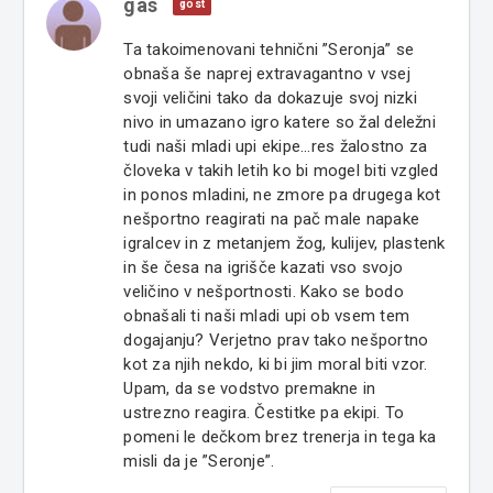
gas
gost
Ta takoimenovani tehnični ”Seronja” se
obnaša še naprej extravagantno v vsej
svoji veličini tako da dokazuje svoj nizki
nivo in umazano igro katere so žal deležni
tudi naši mladi upi ekipe...res žalostno za
človeka v takih letih ko bi mogel biti vzgled
in ponos mladini, ne zmore pa drugega kot
nešportno reagirati na pač male napake
igralcev in z metanjem žog, kulijev, plastenk
in še česa na igrišče kazati vso svojo
veličino v nešportnosti. Kako se bodo
obnašali ti naši mladi upi ob vsem tem
dogajanju? Verjetno prav tako nešportno
kot za njih nekdo, ki bi jim moral biti vzor.
Upam, da se vodstvo premakne in
ustrezno reagira. Čestitke pa ekipi. To
pomeni le dečkom brez trenerja in tega ka
misli da je ”Seronje”.