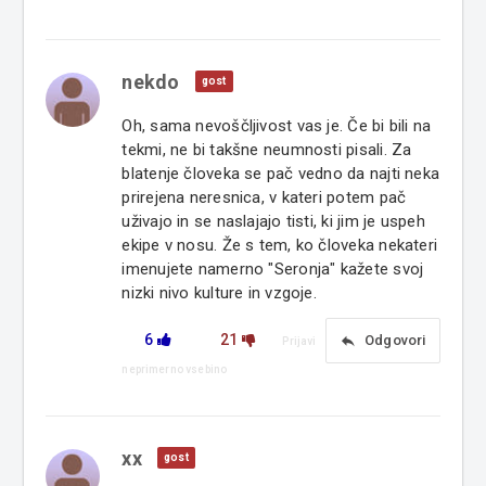
nekdo
gost
Oh, sama nevoščljivost vas je. Če bi bili na
tekmi, ne bi takšne neumnosti pisali. Za
blatenje človeka se pač vedno da najti neka
prirejena neresnica, v kateri potem pač
uživajo in se naslajajo tisti, ki jim je uspeh
ekipe v nosu. Že s tem, ko človeka nekateri
imenujete namerno "Seronja" kažete svoj
nizki nivo kulture in vzgoje.
6
21
reply
Odgovori
Prijavi
neprimerno vsebino
xx
gost