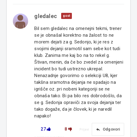
gledalec
gost
Bil sem gledalec na omenejni tekmi, trener
se je obnašal korektno na žalost to ne
morem dejati za g. Sedonjo, ki je res z
svojimi dejanji sramotil sam sebe kot tudi
klub. Zanima me kaj bo na to rekel g.
Štivan, menin, da če bo zvedel za omenjeni
incident bo tudi ustrezno ukrepal.
Nenazadnje govorimo o selekciji U8, kjer
takšna sramotna dejanja ne spadajo na
igrišče oz. pri nobeni kategoriji se ne
obnaša tako. Bi pa bilo res dobrodošlo, da
se g. Sedonja opraviči za svoja dejanja ter
tako dogaže, da je človek, ki je naredil
napako!
27
8
reply
Odgovori
Prijavi