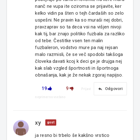
nanč ne vupa ite oziroma se prijavite, ker
kelko vidin pa šten o tejh čardaših so zelo
uspešni. Ne pravin ka so muraši nej dobri,
pravzaprav so ta deca vsi na višjen nivoji
kak tij, bar znajo politiko fuzbala za razliko
od tebe. Čestitke vsen ten malin
fuzbaleron, vodstvo mure pa naj rejsan
malo razmisli, če se več spodobi takšoga
človeka davati kcoj k deci ge je drujga nej
kak slab vzgled športnosti in športnoga
obnašanja, kak je že nekak zgoraj napijso.
19
9
reply
Odgovori
Prijavi
neprimerno vsebino
xy
gost
ja resno bi trbelo še kakšno vrstico