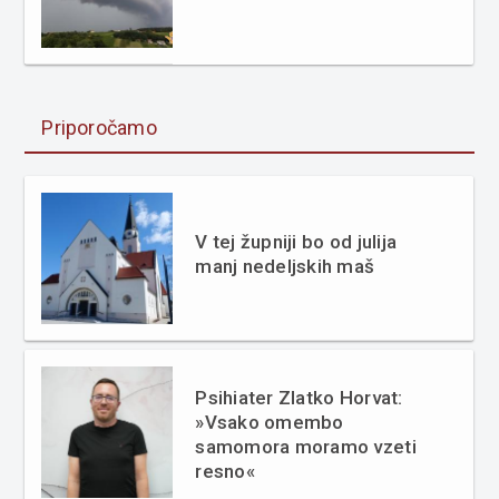
Priporočamo
V tej župniji bo od julija
manj nedeljskih maš
Psihiater Zlatko Horvat:
»Vsako omembo
samomora moramo vzeti
resno«