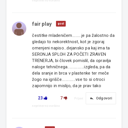
neprimerno vsebino
fair play
gost
čestitke mladeničem..........je pa žalostno da
gledajo to nekorektnost, kot je zgoraj
omenjeni napiso...dejansko pa kaj ima ta
SERONJA SPLOH ZA POČETI ZRAVEN
TRENERJA, bi človek pomislil, da opravlja
naloge tehničnega..................izgleda, pa da
dela sranje in brca v plastenke ter meče
žogo na igrišče...............vse to si otroci
zapomnijo in mislijo, da je prav tako
23
7
reply
Odgovori
Prijavi
neprimerno vsebino