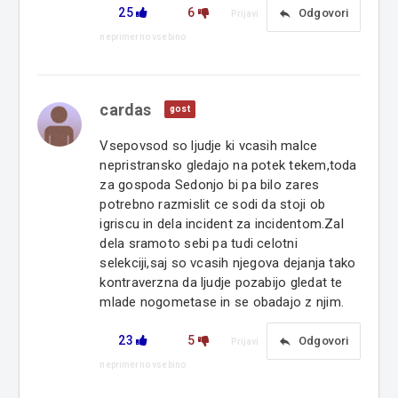
25
6
reply
Odgovori
Prijavi
neprimerno vsebino
cardas
gost
Vsepovsod so ljudje ki vcasih malce
nepristransko gledajo na potek tekem,toda
za gospoda Sedonjo bi pa bilo zares
potrebno razmislit ce sodi da stoji ob
igriscu in dela incident za incidentom.Zal
dela sramoto sebi pa tudi celotni
selekciji,saj so vcasih njegova dejanja tako
kontraverzna da ljudje pozabijo gledat te
mlade nogometase in se obadajo z njim.
23
5
reply
Odgovori
Prijavi
neprimerno vsebino