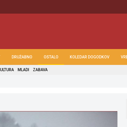
T
DRUŽABNO
OSTALO
KOLEDAR DOGODKOV
VR
ULTURA
MLADI
ZABAVA