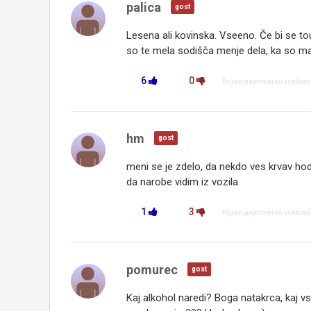
palica
gost
Lesena ali kovinska. Vseeno. Če bi se tou 
so te mela sodišča menje dela, ka so male 
6
0
Prijavi neprimerno vsebino
hm
gost
meni se je zdelo, da nekdo ves krvav hod
da narobe vidim iz vozila
1
3
Prijavi neprimerno vsebino
pomurec
gost
Kaj alkohol naredi? Boga natakrca, kaj vs