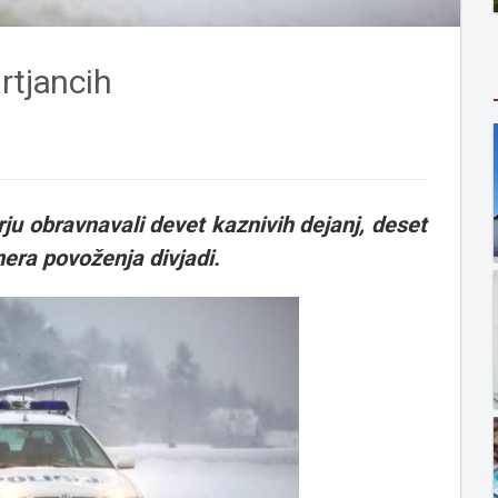
rtjancih
ju obravnavali devet kaznivih dejanj, deset
mera povoženja divjadi.