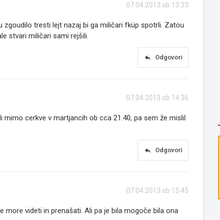
07.04.2013 ob 13:33
zgoudilo tresti lejt nazaj bi ga miličari fküp spotrli. Zatou
stvari miličari sami rejšili.
reply
Odgovori
07.04.2013 ob 14:36
i mimo cerkve v martjancih ob cca 21.40, pa sem že mislil
reply
Odgovori
07.04.2013 ob 15:45
e more videti in prenašati. Ali pa je bila mogoče bila ona