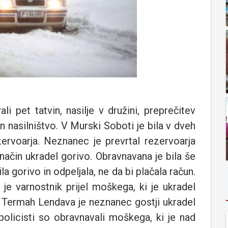
i pet tatvin, nasilje v družini, preprečitev
n nasilništvo. V Murski Soboti je bila v dveh
zervoarja. Neznanec je prevrtal rezervoarja
 način ukradel gorivo. Obravnavana je bila še
la gorivo in odpeljala, ne da bi plačala račun.
i je varnostnik prijel moškega, ki je ukradel
V Termah Lendava je neznanec gostji ukradel
policisti so obravnavali moškega, ki je nad