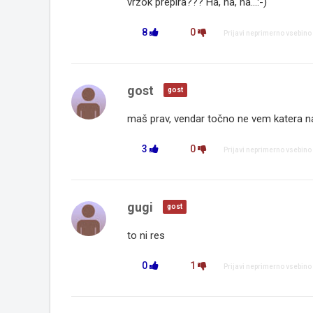
vrzok prepira??? Ha, ha, ha...:-)
8
0
Prijavi neprimerno vsebino
gost
gost
maš prav, vendar točno ne vem katera natakar
3
0
Prijavi neprimerno vsebino
gugi
gost
to ni res
0
1
Prijavi neprimerno vsebino