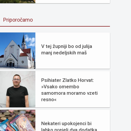
Priporočamo
V tej župniji bo od julija
manj nedeljskih maš
Psihiater Zlatko Horvat:
»Vsako omembo
samomora moramo vzeti
resno«
Nekateri upokojenci bi
lahko prejeli dva dodatka