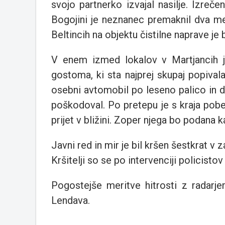
svojo partnerko izvajal nasilje. Izreče
Bogojini je neznanec premaknil dva me
Beltincih na objektu čistilne naprave je 
V enem izmed lokalov v Martjancih 
gostoma, ki sta najprej skupaj popiva
osebni avtomobil po leseno palico in d
poškodoval. Po pretepu je s kraja pob
prijet v bližini. Zoper njega bo podana 
Javni red in mir je bil kršen šestkrat v z
Kršitelji so se po intervenciji policistov 
Pogostejše meritve hitrosti z radarj
Lendava.