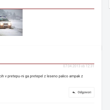
07.04.2013 ob 12:31
ih v pretepu-ni ga pretepel z leseno palico ampak z
reply
Odgovori