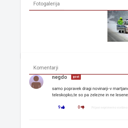
Fotogalerija
Komentarji
negdo
gost
samo popravek dragi novinarji-v martjanc
teleskopko,te so pa zelezne in ne lesene
9
0
Prijavi neprimerno vsebino