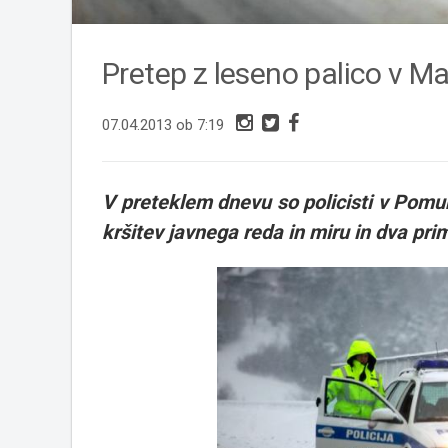
Pretep z leseno palico v Ma
07.04.2013 ob 7:19
V preteklem dnevu so policisti v Pomur
kršitev javnega reda in miru in dva pri