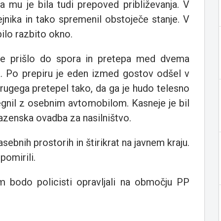
na mu je bila tudi prepoved približevanja. V
jnika in tako spremenil obstoječe stanje. V
bilo razbito okno.
je prišlo do spora in pretepa med dvema
la. Po prepiru je eden izmed gostov odšel v
rugega pretepel tako, da ga je hudo telesno
egnil z osebnim avtomobilom. Kasneje je bil
kazenska ovadba za nasilništvo.
asebnih prostorih in štirikrat na javnem kraju.
pomirili.
em bodo policisti opravljali na območju PP