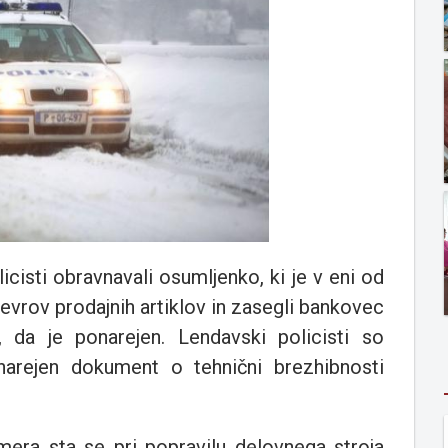
icisti obravnavali osumljenko, ki je v eni od
evrov prodajnih artiklov in zasegli bankovec
da je ponarejen. Lendavski policisti so
ponarejen dokument o tehnični brezhibnosti
era sta se pri popravilu delovnega stroja