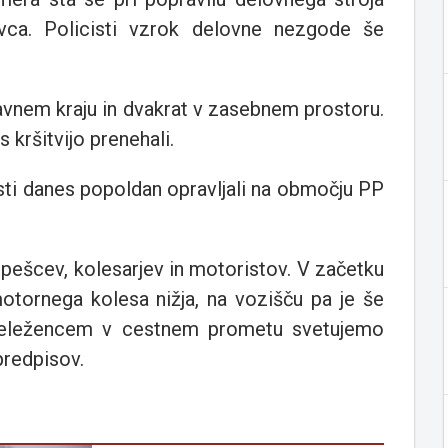
vca. Policisti vzrok delovne nezgode še
 javnem kraju in dvakrat v zasebnem prostoru.
 s kršitvijo prenehali.
isti danes popoldan opravljali na območju PP
 pešcev, kolesarjev in motoristov. V začetku
tornega kolesa nižja, na vozišču pa je še
eležencem v cestnem prometu svetujemo
predpisov.