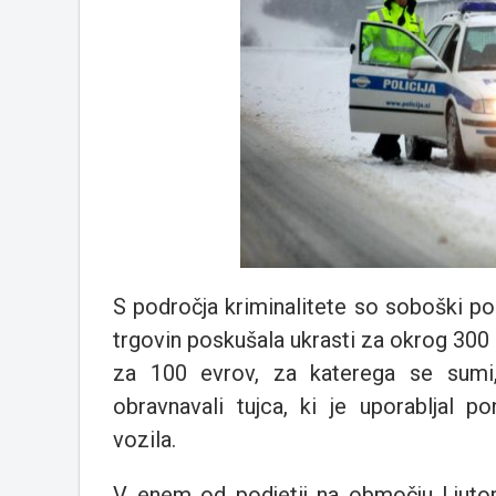
S področja kriminalitete so soboški pol
trgovin poskušala ukrasti za okrog 300 
za 100 evrov, za katerega se sumi, 
obravnavali tujca, ki je uporabljal 
vozila.
V enem od podjetij na območju Ljutom