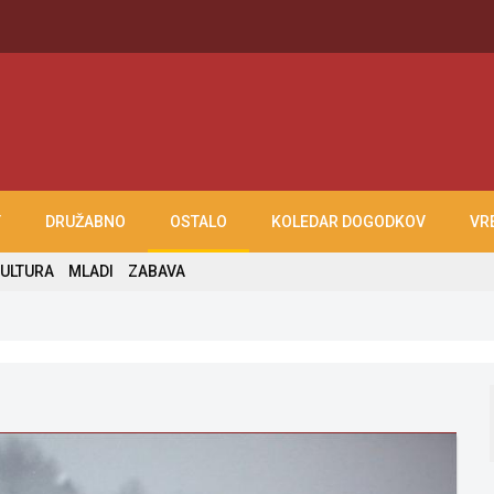
T
DRUŽABNO
OSTALO
KOLEDAR DOGODKOV
VR
ULTURA
MLADI
ZABAVA