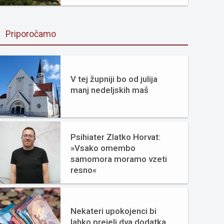
Priporočamo
V tej župniji bo od julija
manj nedeljskih maš
Psihiater Zlatko Horvat:
»Vsako omembo
samomora moramo vzeti
resno«
Nekateri upokojenci bi
lahko prejeli dva dodatka