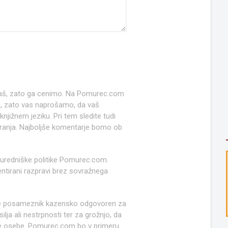
 naš, zato ga cenimo. Na Pomurec.com
o, zato vas naprošamo, da vaš
jižnem jeziku. Pri tem sledite tudi
anja. Najboljše komentarje bomo ob
 uredniške politike Pomurec.com.
ntirani razpravi brez sovražnega
e posameznik kazensko odgovoren za
lja ali nestrpnosti ter za grožnjo, da
ruge osebe. Pomurec.com bo v primeru