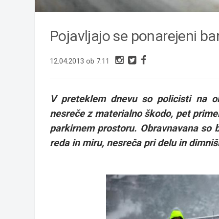
Pojavljajo se ponarejeni b
12.04.2013 ob 7:11
V preteklem dnevu so policisti na o
nesreče z materialno škodo, pet prime
parkirnem prostoru. Obravnavana so bil
reda in miru, nesreča pri delu in dimniš