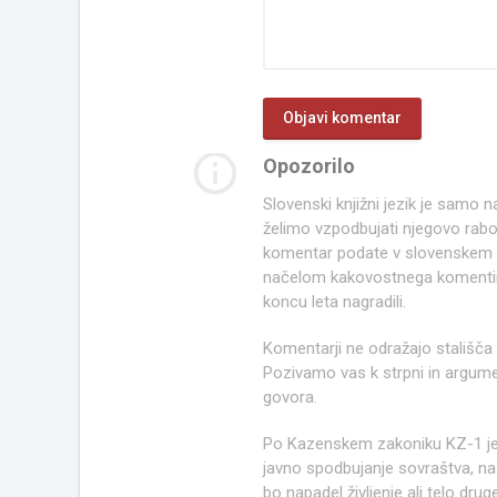
info_outline
Opozorilo
Slovenski knjižni jezik je samo
želimo vzpodbujati njegovo rab
komentar podate v slovenskem kn
načelom kakovostnega komentir
koncu leta nagradili.
Komentarji ne odražajo stališča
Pozivamo vas k strpni in argume
govora.
Po Kazenskem zakoniku KZ-1 j
javno spodbujanje sovraštva, nasi
bo napadel življenje ali telo d