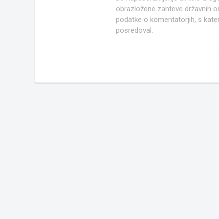
obrazložene zahteve državnih org
podatke o komentatorjih, s kate
posredoval.