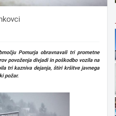
ankovci
bmočju Pomurja obravnavali tri prometne
rov povoženja divjadi in poškodbo vozila na
a tri kazniva dejanja, štiri kršitve javnega
ki požar.