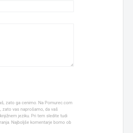
 naš, zato ga cenimo. Na Pomurec.com
o, zato vas naprošamo, da vaš
jižnem jeziku. Pri tem sledite tudi
anja. Najboljše komentarje bomo ob