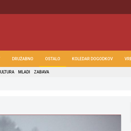
T
DRUŽABNO
OSTALO
KOLEDAR DOGODKOV
VR
ULTURA
MLADI
ZABAVA