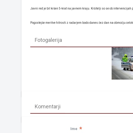
Javni red je bil kršen 5-krat na javnem kraju. Kršitelji so se ob intervencijah 
Pogostejše meritve hitrosti z radarjem bodo danes čez dan na območju celot
Fotogalerija
Komentarji
*
Ime