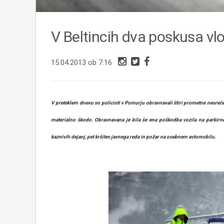
V Beltincih dva poskusa vlo
15.04.2013 ob 7:16
V preteklem dnevu so policisti v Pomurju obravnavali štiri prometne nesreče.
materialno škodo. Obravnavana je bila še ena poškodba vozila na parkirne
kaznivih dejanj, pet kršitev javnega reda in požar na osebnem avtomobilu.