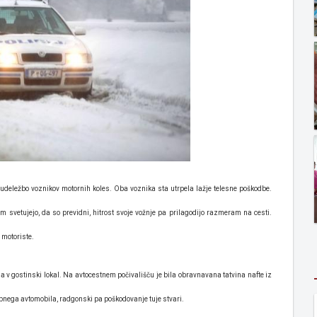
z udeležbo voznikov motornih koles. Oba voznika sta utrpela lažje telesne poškodbe.
 svetujejo, da so previdni, hitrost svoje vožnje pa prilagodijo razmeram na cesti.
na motoriste.
a v gostinski lokal. Na avtocestnem počivališču je bila obravnavana tatvina nafte iz
sebnega avtomobila, radgonski pa poškodovanje tuje stvari.