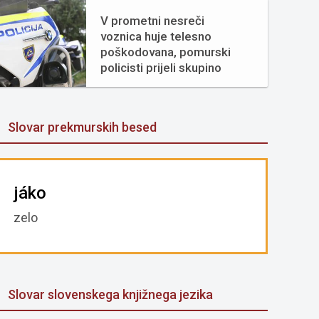
V prometni nesreči
voznica huje telesno
poškodovana, pomurski
policisti prijeli skupino
tujcev
Slovar prekmurskih besed
jáko
zelo
Slovar slovenskega knjižnega jezika