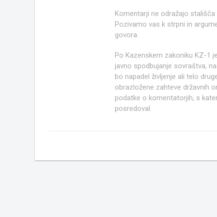
Komentarji ne odražajo stališča
Pozivamo vas k strpni in argume
govora.
Po Kazenskem zakoniku KZ-1 j
javno spodbujanje sovraštva, nasi
bo napadel življenje ali telo d
obrazložene zahteve državnih org
podatke o komentatorjih, s kate
posredoval.