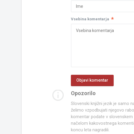
*
Vsebina komentarja
info_outline
Opozorilo
Slovenski knjižni jezik je samo
želimo vzpodbujati njegovo rab
komentar podate v slovenskem kn
načelom kakovostnega komentir
koncu leta nagradili.