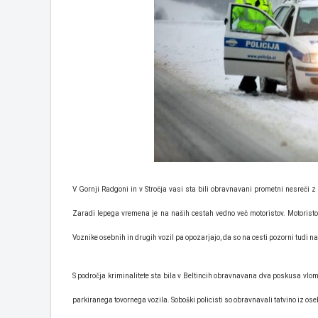
V Gornji Radgoni in v Stročja vasi sta bili obravnavani prometni nesreči 
Zaradi lepega vremena je na naših cestah vedno več motoristov. Motoristom
Voznike osebnih in drugih vozil pa opozarjajo, da so na cesti pozorni tudi 
S področja kriminalitete sta bila v Beltincih obravnavana dva poskusa vlom
parkiranega tovornega vozila. Soboški policisti so obravnavali tatvino iz o