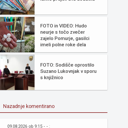
FOTO in VIDEO: Hudo
neurje s točo zvečer
zajelo Pomurje, gasilci
imeli polne roke dela
FOTO: Sodišče oprostilo
Suzano Lukovnjak v sporu
s knjižnico
Nazadnje komentirano
09.08.2026 ob 9:15 - - :