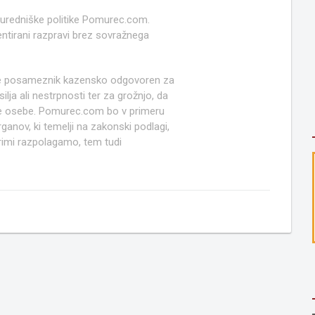
 uredniške politike Pomurec.com.
ntirani razpravi brez sovražnega
e posameznik kazensko odgovoren za
lja ali nestrpnosti ter za grožnjo, da
ruge osebe. Pomurec.com bo v primeru
anov, ki temelji na zakonski podlagi,
rimi razpolagamo, tem tudi