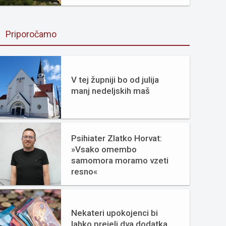
Priporočamo
V tej župniji bo od julija
manj nedeljskih maš
Psihiater Zlatko Horvat:
»Vsako omembo
samomora moramo vzeti
resno«
Nekateri upokojenci bi
lahko prejeli dva dodatka