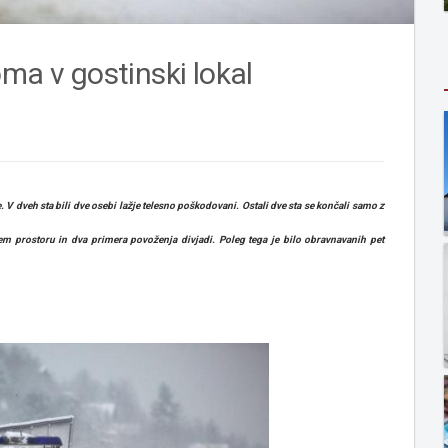
ma v gostinski lokal
 V dveh sta bili dve osebi lažje telesno poškodovani. Ostali dve sta se končali samo z
m prostoru in dva primera povoženja divjadi. Poleg tega je bilo obravnavanih pet