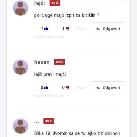
lajči
gost
policajge majo izpit za biciklin ?
1
1
reply
Odgovori
Prijavi
neprimerno vsebino
hasan
gost
lajči pravi majči
0
0
reply
Odgovori
Prijavi
neprimerno vsebino
...
gost
Slika 18. dvomin ka se tu lejko z biciklinon