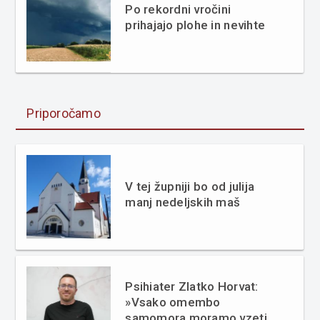
Po rekordni vročini
prihajajo plohe in nevihte
Priporočamo
V tej župniji bo od julija
manj nedeljskih maš
Psihiater Zlatko Horvat:
»Vsako omembo
samomora moramo vzeti