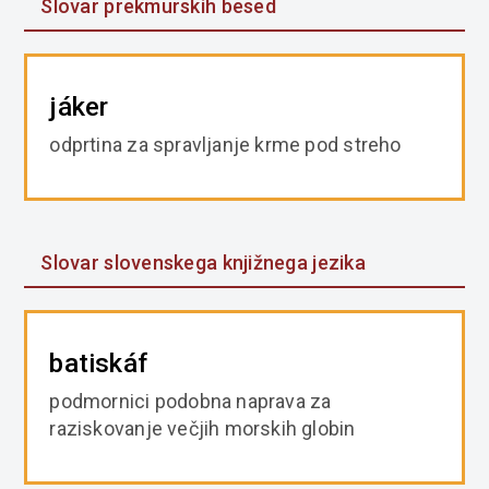
Slovar prekmurskih besed
jáker
odprtina za spravljanje krme pod streho
Slovar slovenskega knjižnega jezika
batiskáf
podmornici podobna naprava za
raziskovanje večjih morskih globin