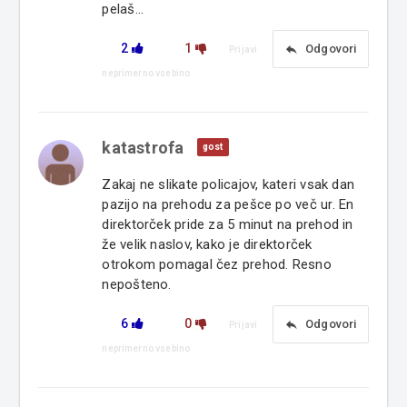
pelaš...
2
1
reply
Odgovori
Prijavi
neprimerno vsebino
katastrofa
gost
Zakaj ne slikate policajov, kateri vsak dan
pazijo na prehodu za pešce po več ur. En
direktorček pride za 5 minut na prehod in
že velik naslov, kako je direktorček
otrokom pomagal čez prehod. Resno
nepošteno.
6
0
reply
Odgovori
Prijavi
neprimerno vsebino