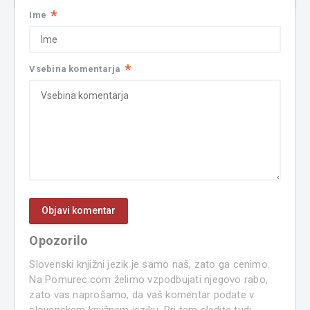
*
Ime
*
Vsebina komentarja
Opozorilo
Slovenski knjižni jezik je samo naš, zato ga cenimo.
Na Pomurec.com želimo vzpodbujati njegovo rabo,
zato vas naprošamo, da vaš komentar podate v
slovenskem knjižnem jeziku. Pri tem sledite tudi