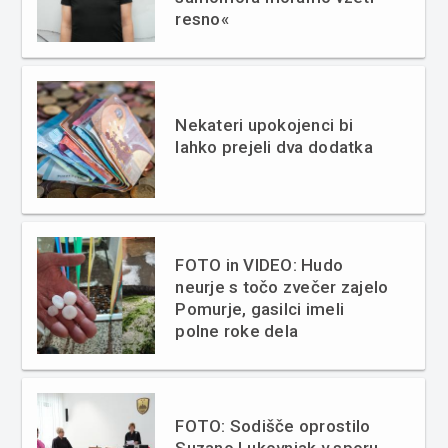
resno«
Nekateri upokojenci bi
lahko prejeli dva dodatka
FOTO in VIDEO: Hudo
neurje s točo zvečer zajelo
Pomurje, gasilci imeli
polne roke dela
FOTO: Sodišče oprostilo
Suzano Lukovnjak v sporu