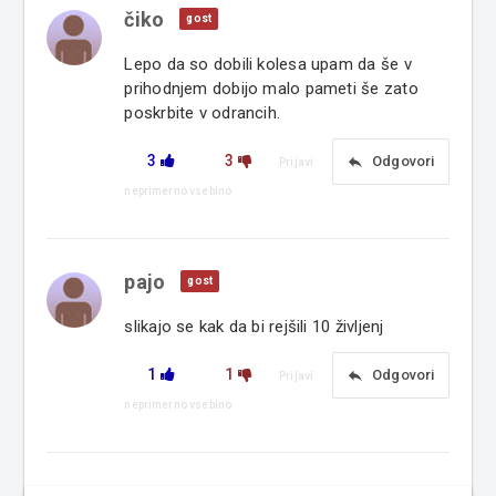
čiko
gost
Lepo da so dobili kolesa upam da še v
prihodnjem dobijo malo pameti še zato
poskrbite v odrancih.
3
3
reply
Odgovori
Prijavi
neprimerno vsebino
pajo
gost
slikajo se kak da bi rejšili 10 življenj
1
1
reply
Odgovori
Prijavi
neprimerno vsebino