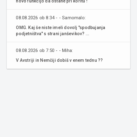
novo funkcijo da ostane pri koritu !
08.08.2026 ob 8:34 - - Samomalo:
OMG. Kaj še niste imeli dovolj "spodbujanja
podjetništva" s strani janševikov? ...
08.08.2026 ob 7:50 - - Miha:
V Avstriji in Nemčiji dobiš v enem tednu ??