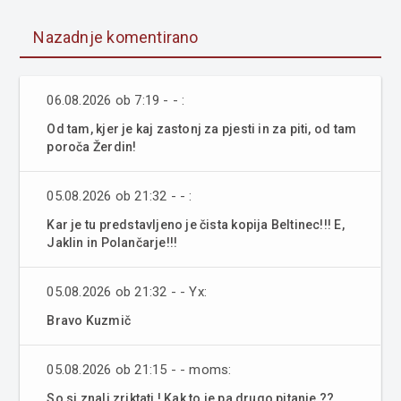
Nazadnje komentirano
06.08.2026 ob 7:19 - - :
Od tam, kjer je kaj zastonj za pjesti in za piti, od tam
poroča Žerdin!
05.08.2026 ob 21:32 - - :
Kar je tu predstavljeno je čista kopija Beltinec!!! E,
Jaklin in Polančarje!!!
05.08.2026 ob 21:32 - - Yx:
Bravo Kuzmič
05.08.2026 ob 21:15 - - moms:
So si znali zriktati ! Kak to je pa drugo pitanje ??