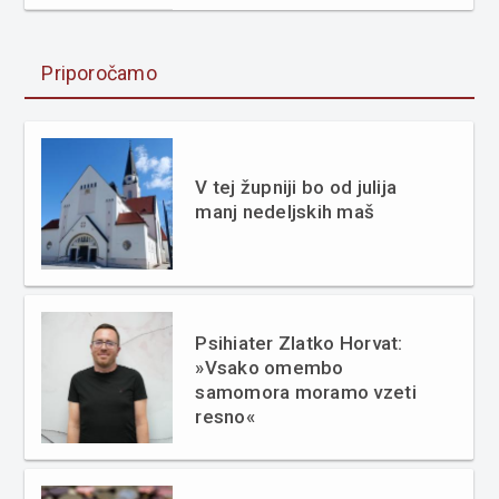
Priporočamo
V tej župniji bo od julija
manj nedeljskih maš
Psihiater Zlatko Horvat:
»Vsako omembo
samomora moramo vzeti
resno«