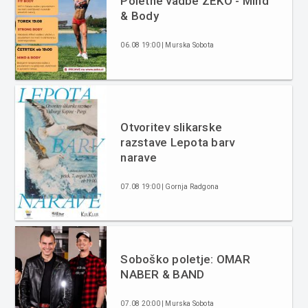
Poletne vadbe ZEKO - Mind
& Body
06.08 19:00 | Murska Sobota
Otvoritev slikarske
razstave Lepota barv
narave
07.08 19:00 | Gornja Radgona
Soboško poletje: OMAR
NABER & BAND
07.08 20:00 | Murska Sobota