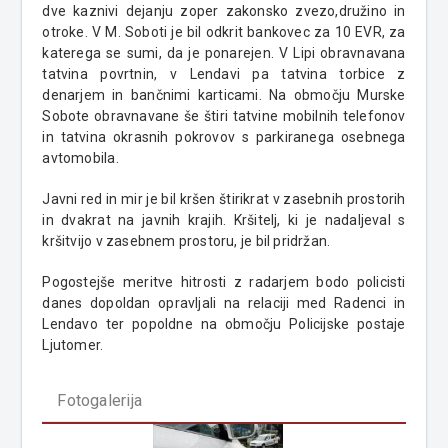
dve kaznivi dejanju zoper zakonsko zvezo,družino in
otroke. V M. Soboti je bil odkrit bankovec za 10 EVR, za
katerega se sumi, da je ponarejen. V Lipi obravnavana
tatvina povrtnin, v Lendavi pa tatvina torbice z
denarjem in bančnimi karticami. Na območju Murske
Sobote obravnavane še štiri tatvine mobilnih telefonov
in tatvina okrasnih pokrovov s parkiranega osebnega
avtomobila.
Javni red in mir je bil kršen štirikrat v zasebnih prostorih
in dvakrat na javnih krajih. Kršitelj, ki je nadaljeval s
kršitvijo v zasebnem prostoru, je bil pridržan.
Pogostejše meritve hitrosti z radarjem bodo policisti
danes dopoldan opravljali na relaciji med Radenci in
Lendavo ter popoldne na območju Policijske postaje
Ljutomer.
Fotogalerija