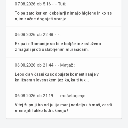
07.08.2026 ob 5:16 - - Tuti:
To pa zato ker eni čebelarji nimajo higiene in ko se
njim začne dogajati sranje ...
06.08.2026 ob 22:48 - - :
Ekipa iz Romunije so bile boljše in zasluženo
zmagali proti oslabljenim murašicam.
06.08.2026 ob 21:44 - - Matjaž :
Lepo da v časniku sodbujate komentiranje v
knjižnem slovenskem jeziku, kajti tuk...
06.08.2026 ob 21:19 - - mešetarjenje:
V tej župniji bo od julija manj nedeljskih maš, zardi
mene jih lahko tudi ukinejo !