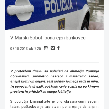
V Murski Soboti ponarejen bankovec
08.10.2013 ob 7:25
V preteklem dnevu so policisti na območju Pomurja
obravnavali prometno nesrečo z materialno škodo,
enajst kaznivih dejanj, šest kršitev javnega reda in miru,
tri povoženja divjadi, poškodovanje vozila na parkirnem
prostoru in pridržali so enega kršitelja
.
S področja kriminalitete je bilo obravnavanih sedem
tatvin, poškodovanje tuje stvari, ponarejanje denarja in