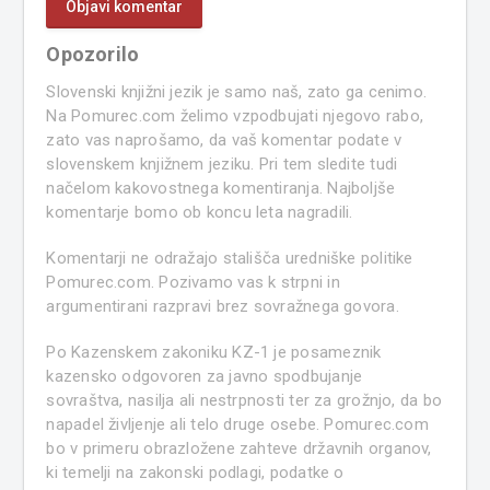
Opozorilo
Slovenski knjižni jezik je samo naš, zato ga cenimo.
Na Pomurec.com želimo vzpodbujati njegovo rabo,
zato vas naprošamo, da vaš komentar podate v
slovenskem knjižnem jeziku. Pri tem sledite tudi
načelom kakovostnega komentiranja. Najboljše
komentarje bomo ob koncu leta nagradili.
Komentarji ne odražajo stališča uredniške politike
Pomurec.com. Pozivamo vas k strpni in
argumentirani razpravi brez sovražnega govora.
Po Kazenskem zakoniku KZ-1 je posameznik
kazensko odgovoren za javno spodbujanje
sovraštva, nasilja ali nestrpnosti ter za grožnjo, da bo
napadel življenje ali telo druge osebe. Pomurec.com
bo v primeru obrazložene zahteve državnih organov,
ki temelji na zakonski podlagi, podatke o