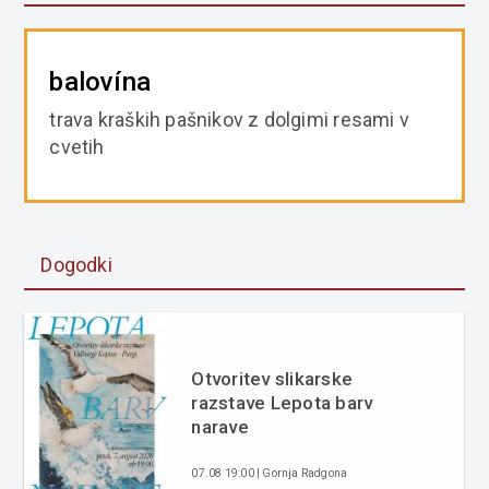
balovína
trava kraških pašnikov z dolgimi resami v
cvetih
Dogodki
Otvoritev slikarske
razstave Lepota barv
narave
07.08 19:00 | Gornja Radgona