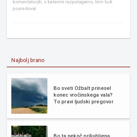
komentatorjih, s katerimi razpolagamo, tem tudi
posredoval.
Najbolj brano
Bo sveti Ožbalt prinesel
konec vročinskega vala?
To pravi ljudski pregovor
Bo ta nekoč priljubljena