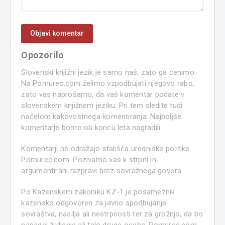
Opozorilo
Slovenski knjižni jezik je samo naš, zato ga cenimo.
Na Pomurec.com želimo vzpodbujati njegovo rabo,
zato vas naprošamo, da vaš komentar podate v
slovenskem knjižnem jeziku. Pri tem sledite tudi
načelom kakovostnega komentiranja. Najboljše
komentarje bomo ob koncu leta nagradili.
Komentarji ne odražajo stališča uredniške politike
Pomurec.com. Pozivamo vas k strpni in
argumentirani razpravi brez sovražnega govora.
Po Kazenskem zakoniku KZ-1 je posameznik
kazensko odgovoren za javno spodbujanje
sovraštva, nasilja ali nestrpnosti ter za grožnjo, da bo
napadel življenje ali telo druge osebe. Pomurec.com