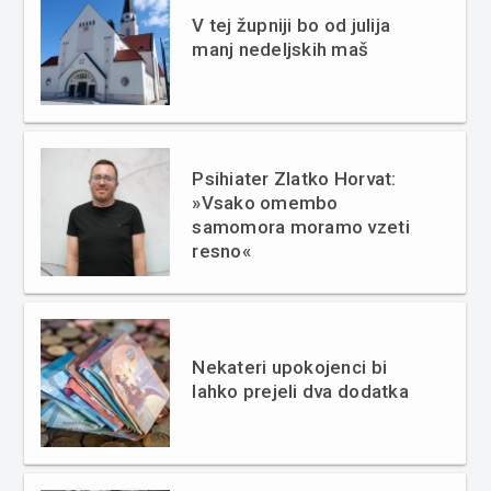
V tej župniji bo od julija
manj nedeljskih maš
Psihiater Zlatko Horvat:
»Vsako omembo
samomora moramo vzeti
resno«
Nekateri upokojenci bi
lahko prejeli dva dodatka