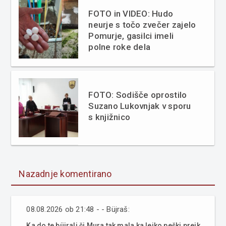
FOTO in VIDEO: Hudo
neurje s točo zvečer zajelo
Pomurje, gasilci imeli
polne roke dela
FOTO: Sodišče oprostilo
Suzano Lukovnjak v sporu
s knjižnico
Nazadnje komentirano
08.08.2026 ob 21:48 - - Büjraš:
Ka do te büjrali či Mura tak mala ka lejko peški prejk