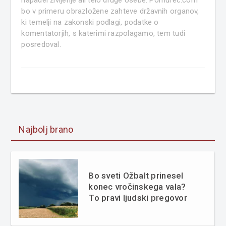
bo v primeru obrazložene zahteve državnih organov,
ki temelji na zakonski podlagi, podatke o
komentatorjih, s katerimi razpolagamo, tem tudi
posredoval.
Najbolj brano
Bo sveti Ožbalt prinesel
konec vročinskega vala?
To pravi ljudski pregovor