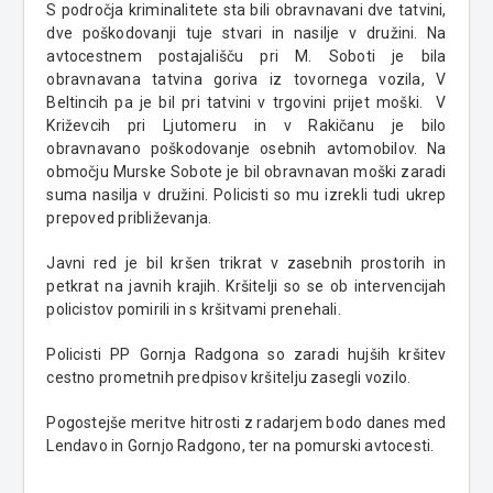
S področja kriminalitete sta bili obravnavani dve tatvini,
dve poškodovanji tuje stvari in nasilje v družini. Na
avtocestnem postajališču pri M. Soboti je bila
obravnavana tatvina goriva iz tovornega vozila, V
Beltincih pa je bil pri tatvini v trgovini prijet moški. V
Križevcih pri Ljutomeru in v Rakičanu je bilo
obravnavano poškodovanje osebnih avtomobilov. Na
območju Murske Sobote je bil obravnavan moški zaradi
suma nasilja v družini. Policisti so mu izrekli tudi ukrep
prepoved približevanja.
Javni red je bil kršen trikrat v zasebnih prostorih in
petkrat na javnih krajih. Kršitelji so se ob intervencijah
policistov pomirili in s kršitvami prenehali.
Policisti PP Gornja Radgona so zaradi hujših kršitev
cestno prometnih predpisov kršitelju zasegli vozilo.
Pogostejše meritve hitrosti z radarjem bodo danes med
Lendavo in Gornjo Radgono, ter na pomurski avtocesti.