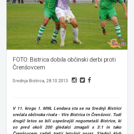
FOTO: Bistrica dobila občinski derbi proti
Črenšovcem
Srednja Bistrica, 28.10.2013
V 11. krogu 1. MNL Lendava sta se na Srednji Bistrici
srečala občinska rivala - Virs Bistrica in Črenšovci. Tudi
drugič letos so bili uspešnejši nogometaši Bistrice, ki
so pred okoli 200 gledalci zmagali s 3:1 in tako
Črenšovcem zadali tretji letošnji poraz. Slednji klub