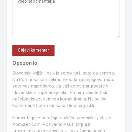
Opozorilo
Slovenski knjižni jezik je samo naš, zato ga cenimo.
Na Pomurec.com želimo vzpodbujati njegovo rabo,
zato vas naprošamo, da vaš komentar podate v
slovenskem knjižnem jeziku. Pri tem sledite tudi
načelom kakovostnega komentiranja. Najboljše
komentarje bomo ob koncu leta nagradili.
Komentarji ne odražajo stališča uredniške politike
Pomurec.com. Pozivamo vas k strpni in
argumentirani razpravi brez sovražnega govora.