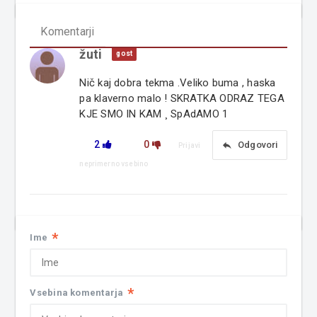
Komentarji
žuti
gost
Nič kaj dobra tekma .Veliko buma , haska
pa klaverno malo ! SKRATKA ODRAZ TEGA
KJE SMO IN KAM ¸ SpAdAMO 1
2
0
reply
Odgovori
Prijavi
neprimerno vsebino
*
Ime
*
Vsebina komentarja