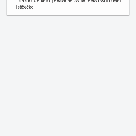
Te de na Polanskij dneva po Polani delo lovili takšni
leščečko