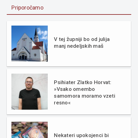
Priporočamo
V tej župniji bo od julija
manj nedeljskih maš
Psihiater Zlatko Horvat:
»Vsako omembo
samomora moramo vzeti
resno«
Nekateri upokojenci bi