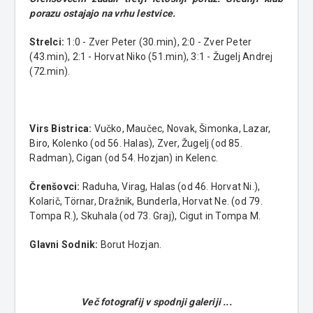
porazu ostajajo na vrhu lestvice.
Strelci:
1:0 - Zver Peter (30.min), 2:0 - Zver Peter
(43.min), 2:1 - Horvat Niko (51.min), 3:1 - Žugelj Andrej
(72.min).
Virs Bistrica:
Vučko, Maučec, Novak, Šimonka, Lazar,
Biro, Kolenko (od 56. Halas), Zver, Žugelj (od 85.
Radman), Cigan (od 54. Hozjan) in Kelenc.
Črenšovci:
Raduha, Virag, Halas (od 46. Horvat Ni.),
Kolarič, Törnar, Dražnik, Bunderla, Horvat Ne. (od 79.
Tompa R.), Skuhala (od 73. Graj), Cigut in Tompa M.
Glavni Sodnik:
Borut Hozjan.
Več fotografij v spodnji galeriji ...