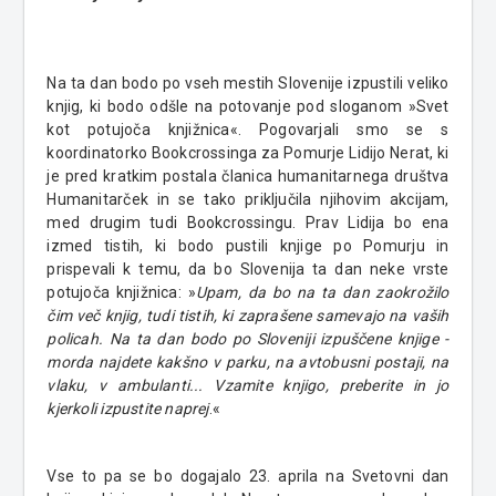
Na ta dan bodo po vseh mestih Slovenije izpustili veliko
knjig, ki bodo odšle na potovanje pod sloganom »Svet
kot potujoča knjižnica«. Pogovarjali smo se s
koordinatorko Bookcrossinga za Pomurje Lidijo Nerat, ki
je pred kratkim postala članica humanitarnega društva
Humanitarček in se tako priključila njihovim akcijam,
med drugim tudi Bookcrossingu. Prav Lidija bo ena
izmed tistih, ki bodo pustili knjige po Pomurju in
prispevali k temu, da bo Slovenija ta dan neke vrste
potujoča knjižnica: »
Upam, da bo na ta dan zaokrožilo
čim več knjig, tudi tistih, ki zaprašene samevajo na vaših
policah. Na ta dan bodo po Sloveniji izpuščene knjige -
morda najdete kakšno v parku, na avtobusni postaji, na
vlaku, v ambulanti... Vzamite knjigo, preberite in jo
kjerkoli izpustite naprej
.«
Vse to pa se bo dogajalo 23. aprila na Svetovni dan