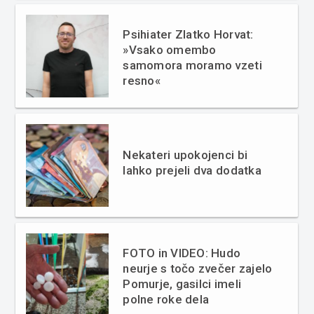
Psihiater Zlatko Horvat:
»Vsako omembo
samomora moramo vzeti
resno«
Nekateri upokojenci bi
lahko prejeli dva dodatka
FOTO in VIDEO: Hudo
neurje s točo zvečer zajelo
Pomurje, gasilci imeli
polne roke dela