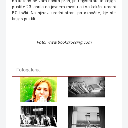
na katerih se vam nabira prah, jih registrirate in knjigo
pustite 23. aprila na javnem mestu ali na kakšni uradni
BC točki. Na njihovi uradni strani pa označite, kje ste
knjigo pustili.
Foto: www.bookcrossing.com
Fotogalerija