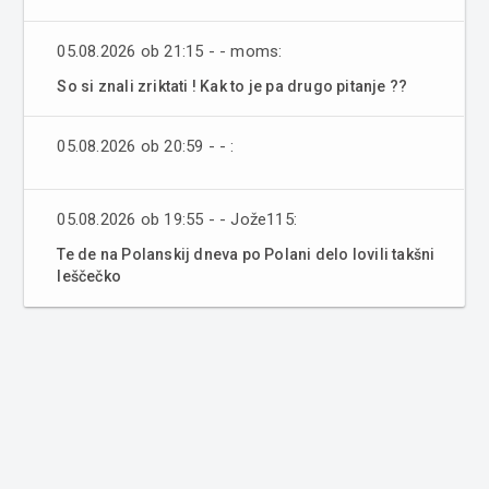
05.08.2026 ob 21:15 - - moms:
So si znali zriktati ! Kak to je pa drugo pitanje ??
05.08.2026 ob 20:59 - - :
05.08.2026 ob 19:55 - - Jože115:
Te de na Polanskij dneva po Polani delo lovili takšni
leščečko