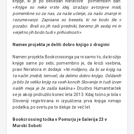
knjige, ki je po besedah Neratove pomemben dan:
»
Knjige so neke vrste idej, izražajo avtorjeve misli,
pomembne so za nas, za naše učenje, za našo znanje in
razumevanje. Zapisane so besede, ki ne bodo šle v
pozabo. Brali so jih naši predniki, beremo jih sedaj mi in
verjetno jih bodo tudi v prihodnosti
.«
Namen projekta je deliti dobro knjigo z drugimi
Namen projekta Bookcrossinga pa ni samo to, da krožijo
knjige same po sebi, pomembno je, da kroži vsebina,
pravi Neratova in dodaja: »
Ni mišljeno, da bi se knjig na
ta način znebili, temveč, da delimo dobro knjigo. Oddanih
je bilo že veliko knjig na vseh koncih Slovenije in tudi izven
naših meja je že zašla kakšna
.« Društvo Humanitarček
se je akciji pridružilo konec leta 2013. Kdaj točno je bila v
Sloveniji registrirana in izpuščena prva knjiga nimajo
podatka, po svetu pa to deluje že več let.
Bookcrossing točka v Pomurju je Galerija 23 v
Murski Soboti