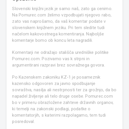
Slovenski knjižni jezik je samo naš, zato ga cenimo.
Na Pomurec.com želimo vzpodbujati njegovo rabo,
zato vas naprošamo, da vaš komentar podate v
slovenskem knjižnem jeziku. Pri tem sledite tudi
načelom kakovostnega komentiranja. Najboljše
komentarje bomo ob koncu leta nagradili.
Komentarji ne odražajo stališča uredniške politike
Pomurec.com. Pozivamo vas k strpni in
argumentirani razpravi brez sovražnega govora.
Po Kazenskem zakoniku KZ-1 je posameznik
kazensko odgovoren za javno spodbujanje
sovraštva, nasilja ali nestrpnosti ter za grožnjo, da bo
napadel življenje ali telo druge osebe. Pomurec.com
bo v primeru obrazložene zahteve državnih organov,
ki temelji na zakonski podlagi, podatke o
komentatorjih, s katerimi razpolagamo, tem tudi
posredoval.