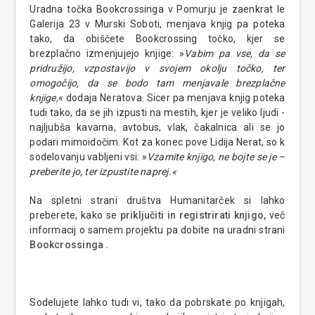
Uradna točka Bookcrossinga v Pomurju je zaenkrat le
Galerija 23 v Murski Soboti, menjava knjig pa poteka
tako, da obiščete Bookcrossing točko, kjer se
brezplačno izmenjujejo knjige: »
Vabim pa vse, da se
pridružijo, vzpostavijo v svojem okolju točko, ter
omogočijo, da se bodo tam menjavale brezplačne
knjige,
« dodaja Neratova. Sicer pa menjava knjig poteka
tudi tako, da se jih izpusti na mestih, kjer je veliko ljudi -
najljubša kavarna, avtobus, vlak, čakalnica ali se jo
podari mimoidočim. Kot za konec pove Lidija Nerat, so k
sodelovanju vabljeni vsi: »
Vzamite knjigo, ne bojte se je –
preberite jo, ter izpustite naprej.«
Na spletni strani društva Humanitarček si lahko
preberete, kako se
priključiti in registrirati knjigo
,
več
informacij o samem projektu pa dobite na uradni strani
Bookcrossinga
.
Sodelujete lahko tudi vi, tako da pobrskate po knjigah,