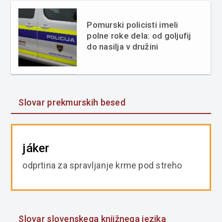
Pomurski policisti imeli
polne roke dela: od goljufij
do nasilja v družini
Slovar prekmurskih besed
jáker
odprtina za spravljanje krme pod streho
Slovar slovenskega knjižnega jezika