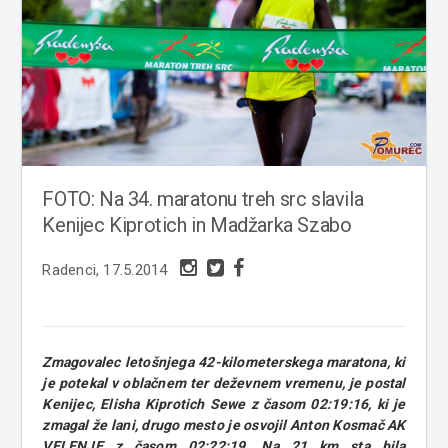
FOTO: Na 34. maratonu treh src slavila
Kenijec Kiprotich in Madžarka Szabo
Radenci, 17.5.2014
Zmagovalec letošnjega 42-kilometerskega maratona, ki
je potekal v oblačnem ter deževnem vremenu, je postal
Kenijec, Elisha Kiprotich Sewe z časom 02:19:16, ki je
zmagal že lani, drugo mesto je osvojil Anton Kosmač AK
VELENJE z časom 02:22:19. Na 21 km sta bila