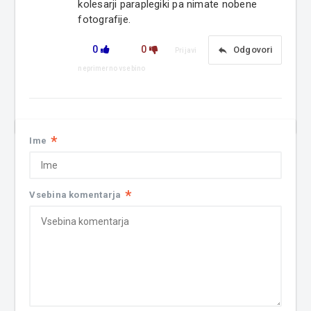
kolesarji paraplegiki pa nimate nobene
fotografije.
0
0
reply
Odgovori
Prijavi
neprimerno vsebino
*
Ime
*
Vsebina komentarja