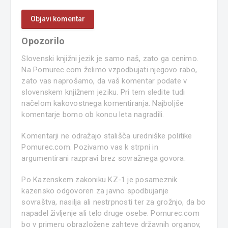
Opozorilo
Slovenski knjižni jezik je samo naš, zato ga cenimo.
Na Pomurec.com želimo vzpodbujati njegovo rabo,
zato vas naprošamo, da vaš komentar podate v
slovenskem knjižnem jeziku. Pri tem sledite tudi
načelom kakovostnega komentiranja. Najboljše
komentarje bomo ob koncu leta nagradili.
Komentarji ne odražajo stališča uredniške politike
Pomurec.com. Pozivamo vas k strpni in
argumentirani razpravi brez sovražnega govora.
Po Kazenskem zakoniku KZ-1 je posameznik
kazensko odgovoren za javno spodbujanje
sovraštva, nasilja ali nestrpnosti ter za grožnjo, da bo
napadel življenje ali telo druge osebe. Pomurec.com
bo v primeru obrazložene zahteve državnih organov,