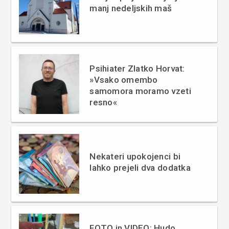
manj nedeljskih maš
Psihiater Zlatko Horvat:
»Vsako omembo
samomora moramo vzeti
resno«
Nekateri upokojenci bi
lahko prejeli dva dodatka
FOTO in VIDEO: Hudo