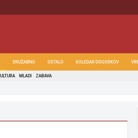
T
DRUŽABNO
OSTALO
KOLEDAR DOGODKOV
VR
ULTURA
MLADI
ZABAVA