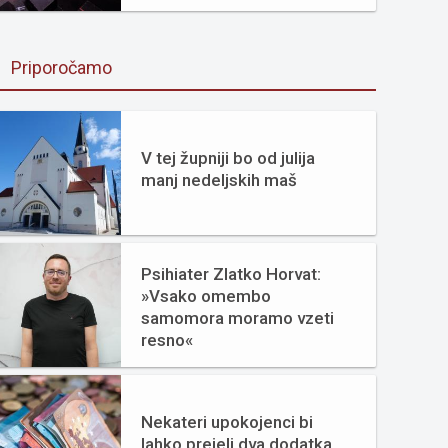
Priporočamo
V tej župniji bo od julija
manj nedeljskih maš
Psihiater Zlatko Horvat:
»Vsako omembo
samomora moramo vzeti
resno«
Nekateri upokojenci bi
lahko prejeli dva dodatka