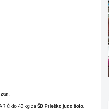
izan.
ARIČ do 42 kg za
ŠD Prleško judo šolo
.