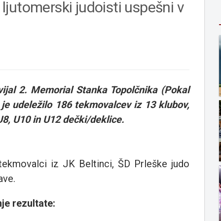
n ljutomerski judoisti uspešni v
dvijal 2. Memorial Stanka Topolčnika (Pokal
 je udeležilo 186 tekmovalcev iz 13 klubov,
 U8, U10 in U12 dečki/deklice.
tekmovalci iz JK Beltinci, ŠD Prleške judo
ave.
e rezultate: