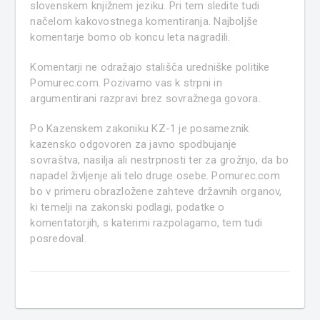
slovenskem knjižnem jeziku. Pri tem sledite tudi
načelom kakovostnega komentiranja. Najboljše
komentarje bomo ob koncu leta nagradili.
Komentarji ne odražajo stališča uredniške politike
Pomurec.com. Pozivamo vas k strpni in
argumentirani razpravi brez sovražnega govora.
Po Kazenskem zakoniku KZ-1 je posameznik
kazensko odgovoren za javno spodbujanje
sovraštva, nasilja ali nestrpnosti ter za grožnjo, da bo
napadel življenje ali telo druge osebe. Pomurec.com
bo v primeru obrazložene zahteve državnih organov,
ki temelji na zakonski podlagi, podatke o
komentatorjih, s katerimi razpolagamo, tem tudi
posredoval.