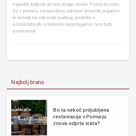
napadel življenje ali telo druge osebe. Pomurec.com
bo v primeru obrazložene zahteve državnih organov,
ki temelji na zakonski podlagi, podatke o
komentatorjih, s katerimi razpolagamo, tem tudi
posredoval.
Najbolj brano
Bo ta nekoč priljubljena
restavracija v Pomurju
znova odprla vrata?