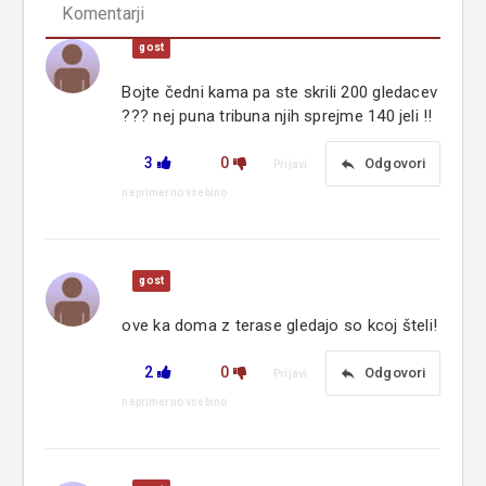
Komentarji
gost
Bojte čedni kama pa ste skrili 200 gledacev
??? nej puna tribuna njih sprejme 140 jeli !!
3
0
reply
Odgovori
Prijavi
neprimerno vsebino
gost
ove ka doma z terase gledajo so kcoj šteli!
2
0
reply
Odgovori
Prijavi
neprimerno vsebino