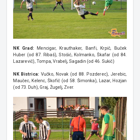
NK Grad:
Mencigar, Krauthaker, Banfi, Krpič, Buček
Huber (od 87. Ribaš), Stošić, Kolmanko, Škafar (od 84.
Lazarevič), Tompa, Vrabelj, Sagadin (od 46. Sukič)
NK Bistrica:
Vučko, Novak (od 88. Pozderec), Jerebic,
Maučec, Kelenc, Škofič (od 58. Šimonka), Lazar, Hozjan
(od 73. Duh), Graj, Žugelj, Zver.