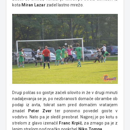
kota
Miran Lazar
zadel lastno mrežo.
Drugi polčas so gostje začeli silovito in že v drugi minuti
nadaljevanja se je, po nezbranosti domače obrambe ob
podaji iz avta, tokrat sam pred domačim vratarjem
znašel
Peter Zver
ter ponovno povedel goste v
vodstvo. Nato pa je sledil preobrat. Najprej je po kotu s
strelom z glavo izenačil
Franc Krpič
, za zmago pa je z
lepim strelom pod prečko poskrbel
Niko Tompa
.