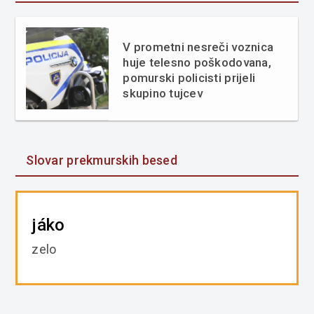
V prometni nesreči voznica
huje telesno poškodovana,
pomurski policisti prijeli
skupino tujcev
Slovar prekmurskih besed
jáko
zelo