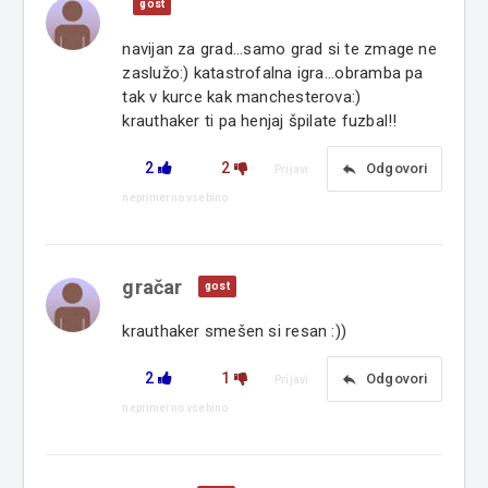
gost
navijan za grad...samo grad si te zmage ne
zaslužo:) katastrofalna igra...obramba pa
tak v kurce kak manchesterova:)
krauthaker ti pa henjaj špilate fuzbal!!
2
2
reply
Odgovori
Prijavi
neprimerno vsebino
gračar
gost
krauthaker smešen si resan :))
2
1
reply
Odgovori
Prijavi
neprimerno vsebino