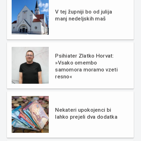
V tej župniji bo od julija
manj nedeljskih maš
Psihiater Zlatko Horvat:
»Vsako omembo
samomora moramo vzeti
resno«
Nekateri upokojenci bi
lahko prejeli dva dodatka