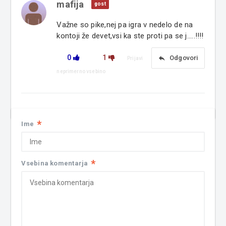
mafija
gost
Važne so pike,nej pa igra v nedelo de na
kontoji že devet,vsi ka ste proti pa se j.....!!!!
0
1
reply
Odgovori
Prijavi
neprimerno vsebino
*
Ime
*
Vsebina komentarja