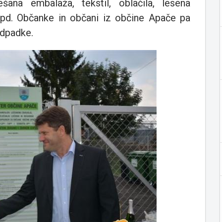
šana embalaža, tekstil, oblačila, lesena
pd. Občanke in občani iz občine Apače pa
odpadke.