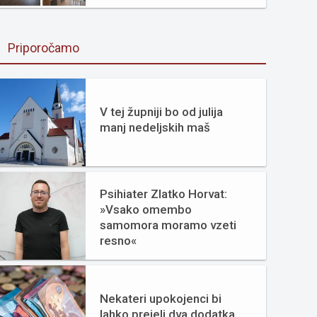
Priporočamo
V tej župniji bo od julija
manj nedeljskih maš
Psihiater Zlatko Horvat:
»Vsako omembo
samomora moramo vzeti
resno«
Nekateri upokojenci bi
lahko prejeli dva dodatka