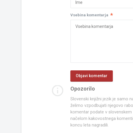
*
Vsebina komentarja
info_outline
Opozorilo
Slovenski knjižni jezik je samo
želimo vzpodbujati njegovo rab
komentar podate v slovenskem kn
načelom kakovostnega komentir
koncu leta nagradili.