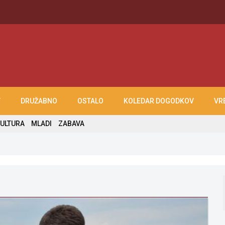
T
DRUŽABNO
OSTALO
KOLEDAR DOGODKOV
VR
ULTURA
MLADI
ZABAVA