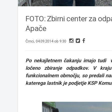
FOTO: Zbirni center za odpa
Apače
Črnci, 04.09.2014 ob 9:30
Po nekajletnem čakanju imajo tudi v 
ločeno zbiranje odpadkov. V kraj
funkcionalnem območju, so predali na
katerega lastnik je podjetje KSP Komu