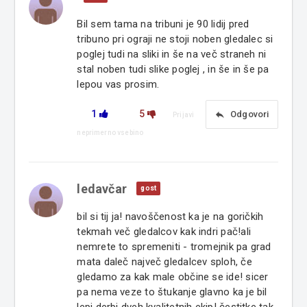
Bil sem tama na tribuni je 90 lidij pred
tribuno pri ograji ne stoji noben gledalec si
poglej tudi na sliki in še na več straneh ni
stal noben tudi slike poglej , in še in še pa
lepou vas prosim.
1
5
reply
Odgovori
Prijavi
neprimerno vsebino
ledavčar
gost
bil si tij ja! navoščenost ka je na goričkih
tekmah več gledalcov kak indri pač!ali
nemrete to spremeniti - tromejnik pa grad
mata daleč največ gledalcev sploh, če
gledamo za kak male občine se ide! sicer
pa nema veze to štukanje glavno ka je bil