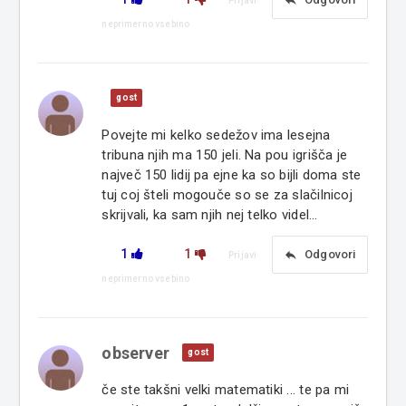
reply
Prijavi
neprimerno vsebino
gost
Povejte mi kelko sedežov ima lesejna
tribuna njih ma 150 jeli. Na pou igrišča je
največ 150 lidij pa ejne ka so bijli doma ste
tuj coj šteli mogouče so se za slačilnicoj
skrijvali, ka sam njih nej telko videl...
1
1
reply
Odgovori
Prijavi
neprimerno vsebino
observer
gost
če ste takšni velki matematiki ... te pa mi