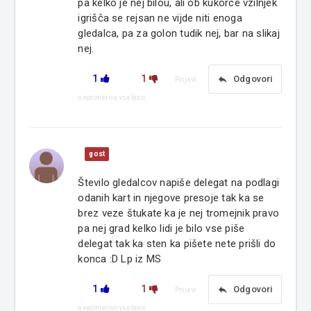
pa kelko je nej bilou, ali ob kukorce vzilnjek
igrišča se rejsan ne vijde niti enoga
gledalca, pa za golon tudik nej, bar na slikaj
nej.
1
1
reply
Odgovori
Prijavi
neprimerno vsebino
gost
Število gledalcov napiše delegat na podlagi
odanih kart in njegove presoje tak ka se
brez veze štukate ka je nej tromejnik pravo
pa nej grad kelko lidi je bilo vse piše
delegat tak ka sten ka pišete nete prišli do
konca :D Lp iz MS
1
1
reply
Odgovori
Prijavi
neprimerno vsebino