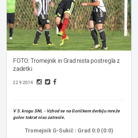
FOTO: Tromejnik in Grad nista postregla z
zadetki
22.9.2014
V 5. krogu SNL - Vzhod se na Goričkem derbiju mreže
golov tokrat niso zatresle.
Tromejnik G-Sukič : Grad 0:0 (0:0)