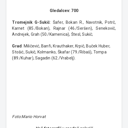
Gledalcev: 700
Tromejnik G-Sukič
: Šafer, Bokan R., Navotnik, Potrč,
Karnet (85./Bokan), Rajnar (46./Seršen), Senekovič,
Andrejek, Grah (50./Kamenica), Štesl, Sukič;
Grad
: Miličević, Banfi, Krauthaker, Krpič, Buček Huber,
Stošić, Sukič, Kolmanko, Škafar (79./Ribaš), Tompa
(89./Kuhar), Sagadin (62./Vrabelj).
Foto:Mario Horvat