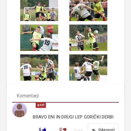
Komentarji
gost
BRAVO ENI IN DRUGI LEP GORIČKI DERBI
6
0
reply
Odgovori
Prijavi