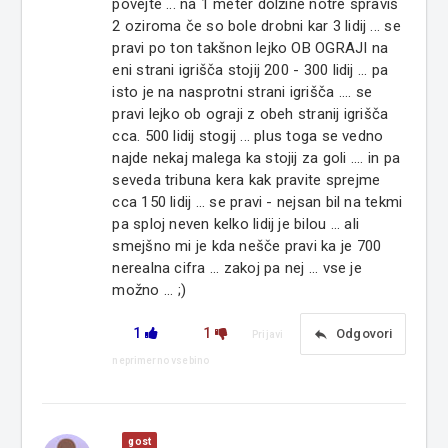
povejte ... na 1 meter dolžine notre spraviš
2 oziroma če so bole drobni kar 3 lidij ... se
pravi po ton takšnon lejko OB OGRAJI na
eni strani igrišča stojij 200 - 300 lidij ... pa
isto je na nasprotni strani igrišča .... se
pravi lejko ob ograji z obeh stranij igrišča
cca. 500 lidij stogij ... plus toga se vedno
najde nekaj malega ka stojij za goli .... in pa
seveda tribuna kera kak pravite sprejme
cca 150 lidij ... se pravi - nejsan bil na tekmi
pa sploj neven kelko lidij je bilou ... ali
smejšno mi je kda nešče pravi ka je 700
nerealna cifra ... zakoj pa nej ... vse je
možno ... ;)
1
1
reply
Odgovori
Prijavi
neprimerno vsebino
gost