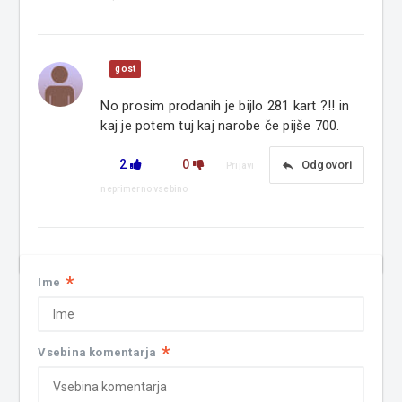
gost
No prosim prodanih je bijlo 281 kart ?!! in
kaj je potem tuj kaj narobe če pijše 700.
2
0
reply
Odgovori
Prijavi
neprimerno vsebino
*
Ime
*
Vsebina komentarja