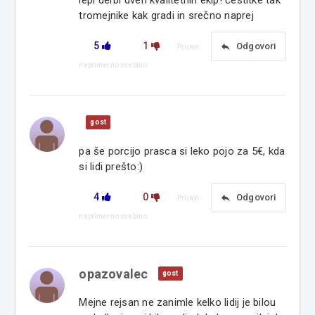
lepi derbi dveh kvalitetnih ekip! čestitke tak
tromejnike kak gradi in srečno naprej
5
1
reply
Odgovori
Prijavi
neprimerno vsebino
gost
pa še porcijo prasca si leko pojo za 5€, kda
si lidi prešto:)
4
0
reply
Odgovori
Prijavi
neprimerno vsebino
opazovalec
gost
Mejne rejsan ne zanimle kelko lidij je bilou