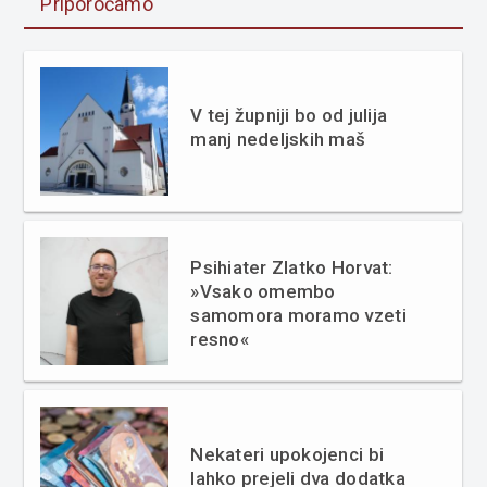
Priporočamo
V tej župniji bo od julija
manj nedeljskih maš
Psihiater Zlatko Horvat:
»Vsako omembo
samomora moramo vzeti
resno«
Nekateri upokojenci bi
lahko prejeli dva dodatka