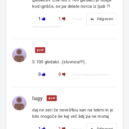
gledalcev. Ena red z 100 gledalci je dolga
kod igrišče, se pa delate norca iz ljudi ?!
1
1
reply
Odgovori
Prijavi
neprimerno vsebino
gost
S 100 gledalci...(slovnica!!!)...
0
0
Prijavi neprimerno vsebino
lugy
gost
daj ne seri če neveš!biu san na tekmi in je
bilo mogoče še kaj več lidij pa ne motaj
1
1
Odgovori