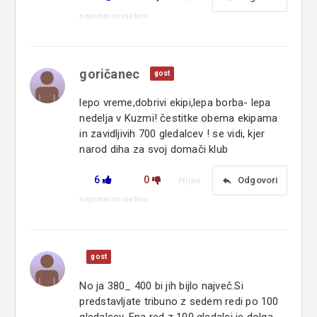
neprimerno vsebino
goričanec
gost
lepo vreme,dobrivi ekipi,lepa borba- lepa
nedelja v Kuzmi! čestitke obema ekipama
in zavidljivih 700 gledalcev ! se vidi, kjer
narod diha za svoj domači klub
6
0
reply
Odgovori
Prijavi
neprimerno vsebino
gost
No ja 380_ 400 bi jih bijlo največ.Si
predstavljate tribuno z sedem redi po 100