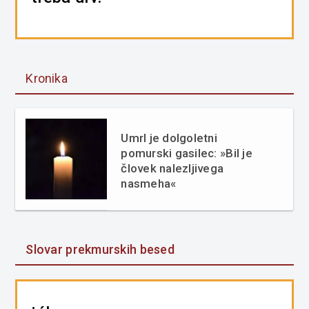
Kronika
Umrl je dolgoletni
pomurski gasilec: »Bil je
človek nalezljivega
nasmeha«
Slovar prekmurskih besed