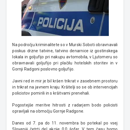
Na področju kriminalitete so v Murski Soboti obravnavali
poskus drzne tatvine, tatvino denarnice iz gostinskega
lokala in goljufijo pri nakupu avtomobila, v Ljutomeru so
obravnavali goljufijo pri plačilu hotelskih storitev in v
Gornji Radgoni poslovno goljufijo.
Javni red in mir je bil kršen trikrat v zasebnem prostoru
in trikrat na javnem kraju. Kršitelji so se ob intervencijah
policistov pomirili in s kršitvami prenehali.
Pogostejše meritve hitrosti z radarjem bodo policisti
opravljali na območju Gornje Radgone.
Danes od 7. pa do 11. novembra bo potekal po vsej
Sloveniji četrti del akcije 0,0 šofer. V tem času bomo