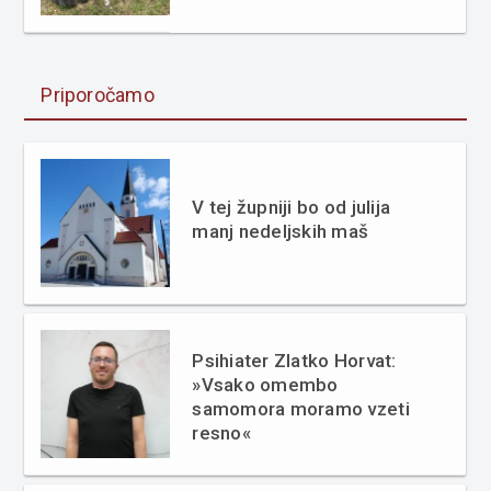
Priporočamo
V tej župniji bo od julija
manj nedeljskih maš
Psihiater Zlatko Horvat:
»Vsako omembo
samomora moramo vzeti
resno«