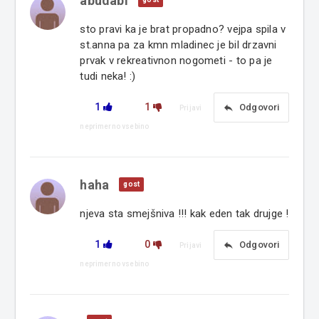
abudabi
sto pravi ka je brat propadno? vejpa spila v
st.anna pa za kmn mladinec je bil drzavni
prvak v rekreativnon nogometi - to pa je
tudi neka! :)
1
1
reply
Odgovori
Prijavi
neprimerno vsebino
haha
gost
njeva sta smejšniva !!! kak eden tak drujge !
1
0
reply
Odgovori
Prijavi
neprimerno vsebino