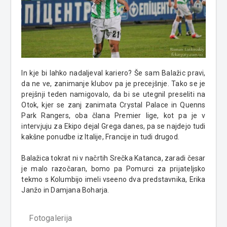
In kje bi lahko nadaljeval kariero? Še sam Balažic pravi,
da ne ve, zanimanje klubov pa je precejšnje. Tako se je
prejšnji teden namigovalo, da bi se utegnil preseliti na
Otok, kjer se zanj zanimata Crystal Palace in Quenns
Park Rangers, oba člana Premier lige, kot pa je v
intervjuju za Ekipo dejal Grega danes, pa se najdejo tudi
kakšne ponudbe iz Italije, Francije in tudi drugod.
Balažica tokrat ni v načrtih Srečka Katanca, zaradi česar
je malo razočaran, bomo pa Pomurci za prijateljsko
tekmo s Kolumbijo imeli vseeno dva predstavnika, Erika
Janžo in Damjana Boharja.
Fotogalerija