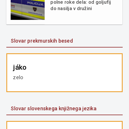
polne roke dela: od goljufij
do nasilja v družini
Slovar prekmurskih besed
jáko
zelo
Slovar slovenskega knjižnega jezika