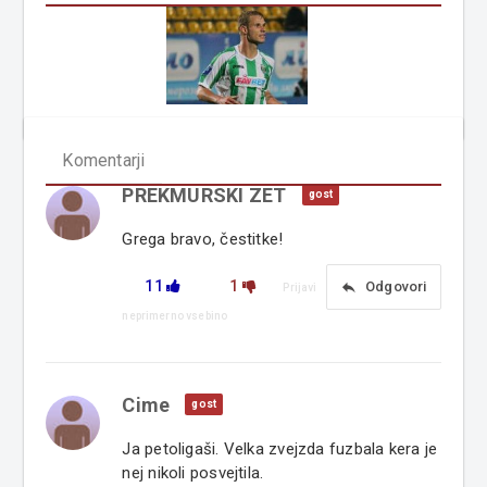
Komentarji
PREKMURSKI ZET
gost
Grega bravo, čestitke!
11
1
reply
Odgovori
Prijavi
neprimerno vsebino
Cime
gost
Ja petoligaši. Velka zvejzda fuzbala kera je
nej nikoli posvejtila.