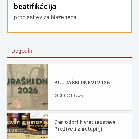
beatifikácija
proglasitev za blaženega
Dogodki
BÜJRAŠKI DNEVI 2026
08.08 8:00 | Ižakovci
Dan odprtih vrat razstave
Preživeti z netopirji