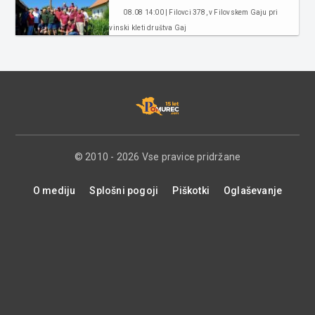
08.08 14:00 | Filovci 378, v Filovskem Gaju pri
vinski kleti društva Gaj
© 2010 - 2026 Vse pravice pridržane
O mediju
Splošni pogoji
Piškotki
Oglaševanje