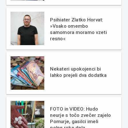
Psihiater Zlatko Horvat:
»Vsako omembo
samomora moramo vzeti
resno«
Nekateri upokojenci bi
lahko prejeli dva dodatka
FOTO in VIDEO: Hudo
neurje s točo zvečer zajelo
Pomurje, gasilci imeli
polne roke dela