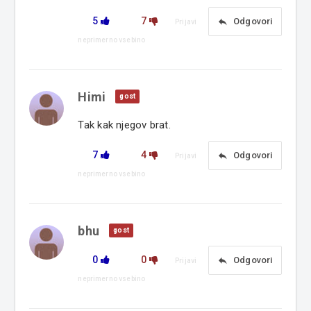
5
7
reply
Odgovori
Prijavi
neprimerno vsebino
Himi
gost
Tak kak njegov brat.
7
4
reply
Odgovori
Prijavi
neprimerno vsebino
bhu
gost
0
0
reply
Odgovori
Prijavi
neprimerno vsebino