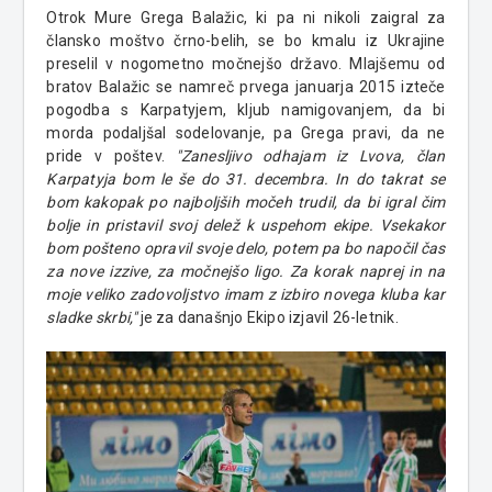
Otrok Mure Grega Balažic, ki pa ni nikoli zaigral za
člansko moštvo črno-belih, se bo kmalu iz Ukrajine
preselil v nogometno močnejšo državo. Mlajšemu od
bratov Balažic se namreč prvega januarja 2015 izteče
pogodba s Karpatyjem, kljub namigovanjem, da bi
morda podaljšal sodelovanje, pa Grega pravi, da ne
pride v poštev.
"Zanesljivo odhajam iz Lvova, član
Karpatyja bom le še do 31. decembra. In do takrat se
bom kakopak po najboljših močeh trudil, da bi igral čim
bolje in pristavil svoj delež k uspehom ekipe. Vsekakor
bom pošteno opravil svoje delo, potem pa bo napočil čas
za nove izzive, za močnejšo ligo. Za korak naprej in na
moje veliko zadovoljstvo imam z izbiro novega kluba kar
sladke skrbi,"
je za današnjo Ekipo izjavil 26-letnik.