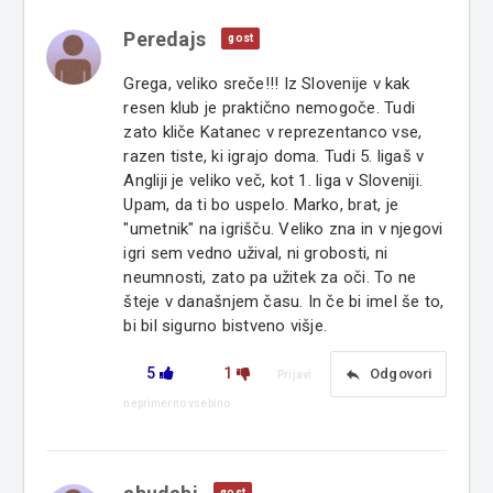
Peredajs
gost
Grega, veliko sreče!!! Iz Slovenije v kak
resen klub je praktično nemogoče. Tudi
zato kliče Katanec v reprezentanco vse,
razen tiste, ki igrajo doma. Tudi 5. ligaš v
Angliji je veliko več, kot 1. liga v Sloveniji.
Upam, da ti bo uspelo. Marko, brat, je
"umetnik" na igrišču. Veliko zna in v njegovi
igri sem vedno užival, ni grobosti, ni
neumnosti, zato pa užitek za oči. To ne
šteje v današnjem času. In če bi imel še to,
bi bil sigurno bistveno višje.
5
1
reply
Odgovori
Prijavi
neprimerno vsebino
gost