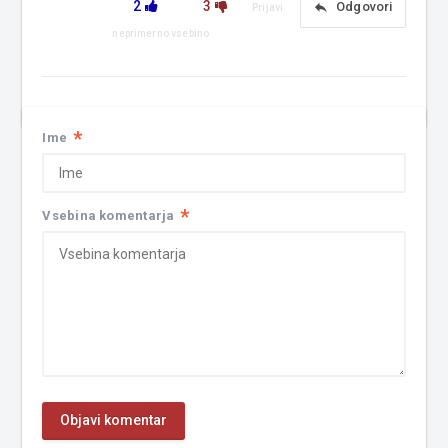
2
3
reply
Odgovori
Prijavi
neprimerno vsebino
*
Ime
*
Vsebina komentarja