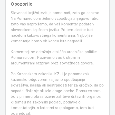
Opozorilo
Slovenski knjižni jezik je samo naš, zato ga cenimo.
Na Pomurec.com želimo vzpodbujati njegovo rabo,
zato vas naprošamo, da vaš komentar podate v
slovenskem knjižnem jeziku. Pri tem sledite tudi
načelom kakovostnega komentiranja. Najboljše
komentarje bomo ob koncu leta nagradili.
Komentarji ne odražajo stališča uredniške politike
Pomurec.com. Pozivamo vas k strpni in
argumentirani razpravi brez sovražnega govora.
Po Kazenskem zakoniku KZ-1 je posameznik
kazensko odgovoren za javno spodbujanje
sovraštva, nasilja ali nestrpnosti ter za grožnjo, da bo
napadel življenje ali telo druge osebe. Pomurec.com
bo v primeru obrazložene zahteve državnih organov,
ki temelji na zakonski podlagi, podatke o
komentatorjih, s katerimi razpolagamo, tem tudi
posredoval.