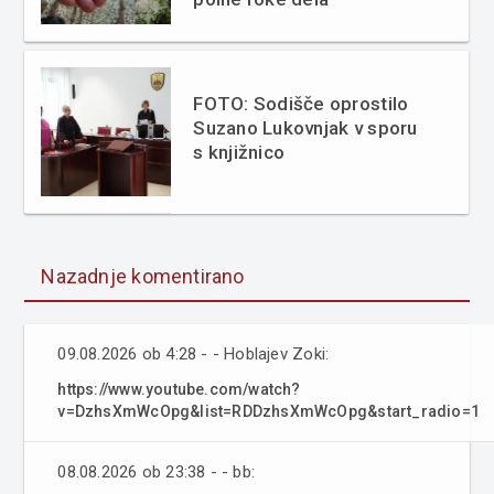
FOTO: Sodišče oprostilo
Suzano Lukovnjak v sporu
s knjižnico
Nazadnje komentirano
09.08.2026 ob 4:28 - - Hoblajev Zoki:
https://www.youtube.com/watch?
v=DzhsXmWcOpg&list=RDDzhsXmWcOpg&start_radio=1
08.08.2026 ob 23:38 - - bb: