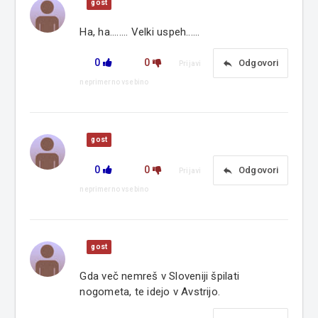
gost
Ha, ha........ Velki uspeh......
0
0
reply
Odgovori
Prijavi
neprimerno vsebino
gost
0
0
reply
Odgovori
Prijavi
neprimerno vsebino
gost
Gda več nemreš v Sloveniji špilati
nogometa, te idejo v Avstrijo.