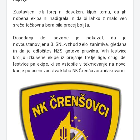
Zastavljeni cilj torej ni dosežen, kljub temu, da jih
nobena ekipa ni nadigrala in da bi lahko z malo več
sreče točkovna bera bila precej boljša.
Dosedanji del sezone je pokazal, da je
novoustanovljena 3. SNL-vzhod zelo zanimiva, gledana
in da je odločitev NZS gotovo pravilna. Vrh lestvice
krojijo izkušene ekipe iz prejšnje tretje lige, drugi del
lestvice pa ekipe, ki so vstopile v tekmovanje na novo,
kar je po oceni vodstva kluba NK Črenšovci pričakovano.