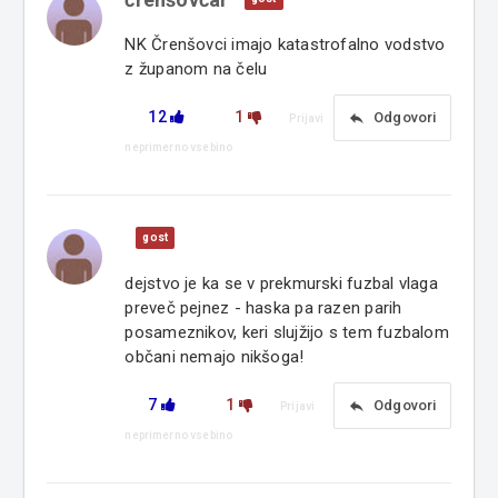
NK Črenšovci imajo katastrofalno vodstvo
z županom na čelu
12
1
reply
Odgovori
Prijavi
neprimerno vsebino
gost
dejstvo je ka se v prekmurski fuzbal vlaga
preveč pejnez - haska pa razen parih
posameznikov, keri slujžijo s tem fuzbalom
občani nemajo nikšoga!
7
1
reply
Odgovori
Prijavi
neprimerno vsebino