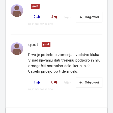
gost
2
4
reply
Odgovori
Prijavi
neprimerno vsebino
gost
gost
Prvo je potrebno zamenjati vodstvo kluba.
V nadaljevanju dati trenerju podporo in mu
omogočiti normalno delo, ker ni slab.
Usoehi pridejo po trdem delu.
1
0
reply
Odgovori
Prijavi
neprimerno vsebino