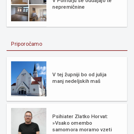
V Pomurju se oddajajo te
nepremičnine
Priporočamo
V tej župniji bo od julija
manj nedeljskih maš
Psihiater Zlatko Horvat:
»Vsako omembo
samomora moramo vzeti