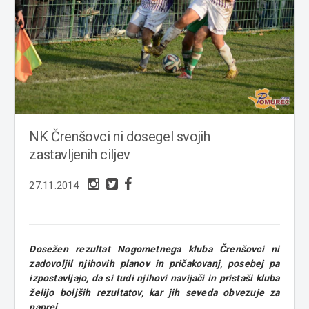
NK Črenšovci ni dosegel svojih
zastavljenih ciljev
27.11.2014
Dosežen rezultat Nogometnega kluba Črenšovci ni
zadovoljil njihovih planov in pričakovanj, posebej pa
izpostavljajo, da si tudi njihovi navijači in pristaši kluba
želijo boljših rezultatov, kar jih seveda obvezuje za
naprej.