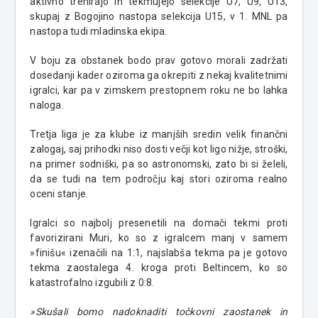
aktivno trenirajo in tekmujejo selekcije U7, U9, U13,
skupaj z Bogojino nastopa selekcija U15, v 1. MNL pa
nastopa tudi mladinska ekipa.
V boju za obstanek bodo prav gotovo morali zadržati
dosedanji kader oziroma ga okrepiti z nekaj kvalitetnimi
igralci, kar pa v zimskem prestopnem roku ne bo lahka
naloga.
Tretja liga je za klube iz manjših sredin velik finančni
zalogaj, saj prihodki niso dosti večji kot ligo nižje, stroški,
na primer sodniški, pa so astronomski, zato bi si želeli,
da se tudi na tem področju kaj stori oziroma realno
oceni stanje.
Igralci so najbolj presenetili na domači tekmi proti
favorizirani Muri, ko so z igralcem manj v samem
»finišu« izenačili na 1:1, najslabša tekma pa je gotovo
tekma zaostalega 4. kroga proti Beltincem, ko so
katastrofalno izgubili z 0:8.
»Skušali bomo nadoknaditi točkovni zaostanek in