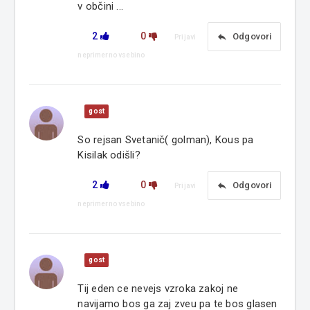
v občini ...
2
0
reply
Odgovori
Prijavi
neprimerno vsebino
gost
So rejsan Svetanič( golman), Kous pa
Kisilak odišli?
2
0
reply
Odgovori
Prijavi
neprimerno vsebino
gost
Tij eden ce nevejs vzroka zakoj ne
navijamo bos ga zaj zveu pa te bos glasen