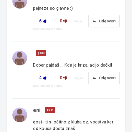
pejneze so glavne :)
6
0
reply
Odgovori
Prijavi
neprimerno vsebino
gost
Dober pajdaš ... Kda je kriza, adijo dečki!
4
0
reply
Odgovori
Prijavi
neprimerno vsebino
eni
gost
gost- ti si očitno z kluba oz. vodstva ker
od kousa dosta znaš