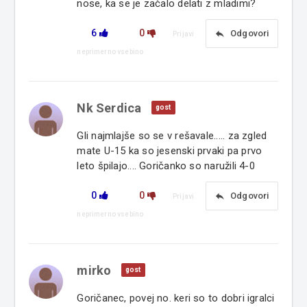
nose, ka se je začalo delati z mladimi?
6
0
reply
Odgovori
Prijavi
neprimerno vsebino
Nk Serdica
gost
Gli najmlajše so se v rešavale..... za zgled
mate U-15 ka so jesenski prvaki pa prvo
leto špilajo.... Goričanko so naružili 4-0
0
0
reply
Odgovori
Prijavi
neprimerno vsebino
mirko
gost
Goričanec, povej no. keri so to dobri igralci