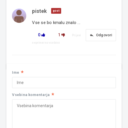
pistek
gost
Vse se bo kmalu znalo ...
0
1
reply
Odgovori
Prijavi
neprimerno vsebino
*
Ime
*
Vsebina komentarja