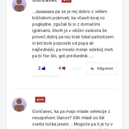
...Jaaaaaaa pa se je nej dobro z velkim
krščakom pokrivati, ka včasih koaj vü
poglejdne, zgučali bi si z domačimi
igralcami, šterih je v občini zadosta še
preveč dobrij pa nej tirati lokal patriotizem
in biti bole popovski od popa ali
najčednejši, pa moalo menje selekcij meti
pa bi fse šlo, geli predsednik.......
2
4
reply
Odgovori
Prijavi
neprimerno vsebino
gost
Goričanec, ka pa majo mlade selekcije z
neuspehom članov? Glih mladi so bili
svetla točka jeseni ... Mogoče pa ti je to v