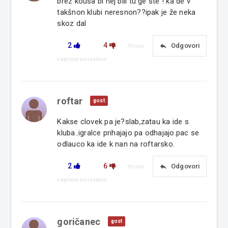
brez kousa bi nej bili tu ge ste ! ka de v
takšnon klubi neresnon??ipak je že neka
skoz dal
2
4
reply
Odgovori
Prijavi
neprimerno vsebino
roftar
gost
Kakse clovek pa je?slab,zatau ka ide s
kluba..igralce prihajajo pa odhajajo.pac se
odlauco ka ide k nan na roftarsko.
2
6
reply
Odgovori
Prijavi
neprimerno vsebino
goričanec
gost