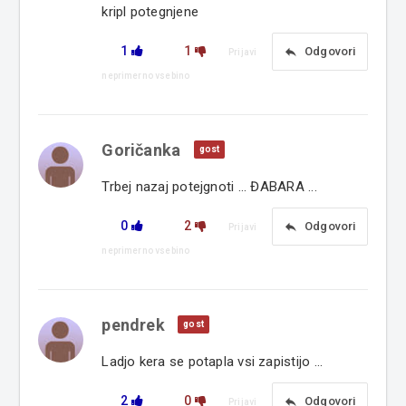
kripl potegnjene
1
1
reply
Odgovori
Prijavi
neprimerno vsebino
Goričanka
gost
Trbej nazaj potejgnoti ... ĐABARA ...
0
2
reply
Odgovori
Prijavi
neprimerno vsebino
pendrek
gost
Ladjo kera se potapla vsi zapistijo ...
2
0
reply
Odgovori
Prijavi