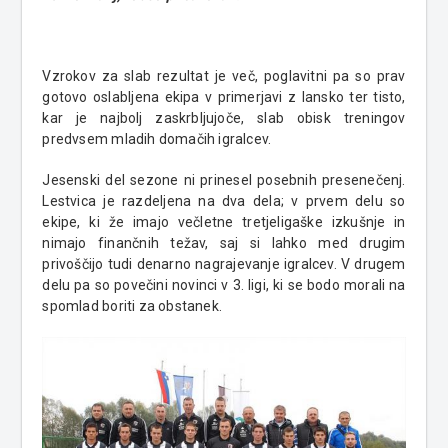
Vzrokov za slab rezultat je več, poglavitni pa so prav
gotovo oslabljena ekipa v primerjavi z lansko ter tisto,
kar je najbolj zaskrbljujoče, slab obisk treningov
predvsem mladih domačih igralcev.
Jesenski del sezone ni prinesel posebnih presenečenj.
Lestvica je razdeljena na dva dela; v prvem delu so
ekipe, ki že imajo večletne tretjeligaške izkušnje in
nimajo finančnih težav, saj si lahko med drugim
privoščijo tudi denarno nagrajevanje igralcev. V drugem
delu pa so povečini novinci v 3. ligi, ki se bodo morali na
spomlad boriti za obstanek.