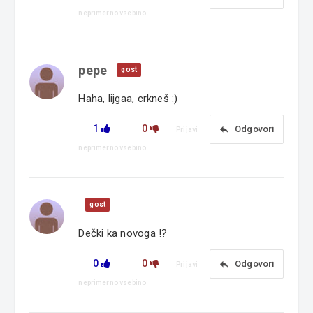
neprimerno vsebino
pepe
gost
Haha, lijgaa, crkneš :)
1
0
reply
Odgovori
Prijavi
neprimerno vsebino
gost
Dečki ka novoga !?
0
0
reply
Odgovori
Prijavi
neprimerno vsebino