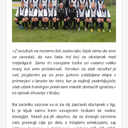
»Z rezultati ne moremo biti zadovoljni, kljub temu da smo
se zavedali, da nas čaka trd boj za obstanek med
tretjeligaši. Samo tri osvojene točke so vseeno veliko
manj, kot smo pričakovali. Vzrokov za slab rezultat je
več, poglavitni pa so prav gotovo oslabljena ekipa v
primerjavi z lansko ter tisto, kar je najbolj zaskrbljujoče,
slab obisk treningov predvsem mladih domačih igralcev,«
so opisali situacijo v klubu.
Na začetku sezone so si za cilj zastavili obstanek v ligi,
ki je kljub samo trem osvojenim točkam še vedno
dosegljiv. Veseli pa jih dejstvo, da so dosegli oziroma
celo presegli cilje pri delu z mlajšimi selekcijami, saj