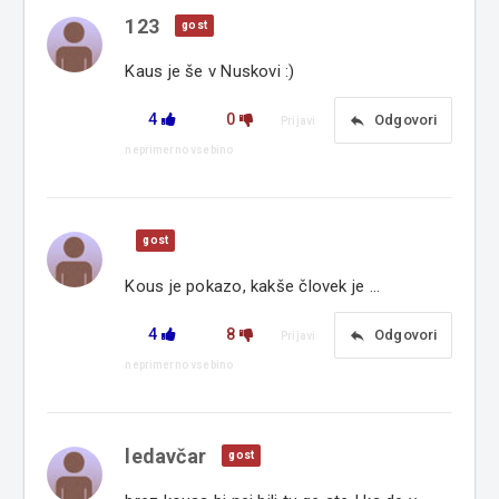
123
gost
Kaus je še v Nuskovi :)
4
0
reply
Odgovori
Prijavi
neprimerno vsebino
gost
Kous je pokazo, kakše človek je ...
4
8
reply
Odgovori
Prijavi
neprimerno vsebino
ledavčar
gost