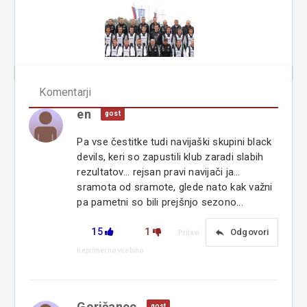
Komentarji
en
gost
Pa vse čestitke tudi navijaški skupini black
devils, keri so zapustili klub zaradi slabih
rezultatov... rejsan pravi navijači ja...
sramota od sramote, glede nato kak važni
pa pametni so bili prejšnjo sezono...
15
1
reply
Odgovori
Prijavi
neprimerno vsebino
Goričanec
gost