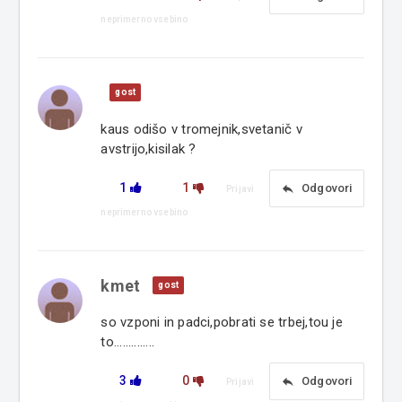
neprimerno vsebino
gost
kaus odišo v tromejnik,svetanič v
avstrijo,kisilak ?
1
1
reply
Odgovori
Prijavi
neprimerno vsebino
kmet
gost
so vzponi in padci,pobrati se trbej,tou je
to..............
3
0
reply
Odgovori
Prijavi