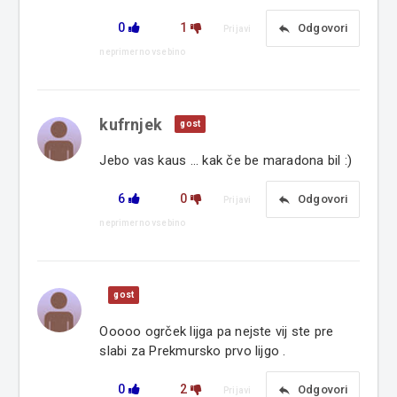
0
1
reply
Odgovori
Prijavi
neprimerno vsebino
kufrnjek
gost
Jebo vas kaus ... kak če be maradona bil :)
6
0
reply
Odgovori
Prijavi
neprimerno vsebino
gost
Ooooo ogrček lijga pa nejste vij ste pre
slabi za Prekmursko prvo lijgo .
0
2
reply
Odgovori
Prijavi