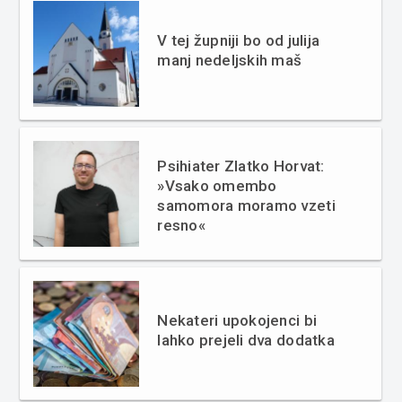
V tej župniji bo od julija
manj nedeljskih maš
Psihiater Zlatko Horvat:
»Vsako omembo
samomora moramo vzeti
resno«
Nekateri upokojenci bi
lahko prejeli dva dodatka