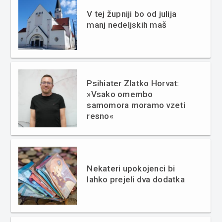
V tej župniji bo od julija
manj nedeljskih maš
Psihiater Zlatko Horvat:
»Vsako omembo
samomora moramo vzeti
resno«
Nekateri upokojenci bi
lahko prejeli dva dodatka