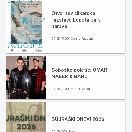
Otvoritev slikarske
razstave Lepota barv
narave
07.08 19:00 | Gornja Radgona
Soboško poletje: OMAR
NABER & BAND
07.08 20:00 | Murska Sobota
BÜJRAŠKI DNEVI 2026
08.08 8:00 | Ižakovci