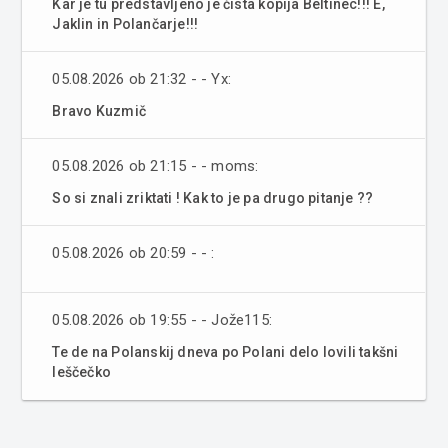
Kar je tu predstavljeno je čista kopija Beltinec!!! E,
Jaklin in Polančarje!!!
05.08.2026 ob 21:32 - - Yx:
Bravo Kuzmič
05.08.2026 ob 21:15 - - moms:
So si znali zriktati ! Kak to je pa drugo pitanje ??
05.08.2026 ob 20:59 - - :
05.08.2026 ob 19:55 - - Jože115:
Te de na Polanskij dneva po Polani delo lovili takšni
leščečko