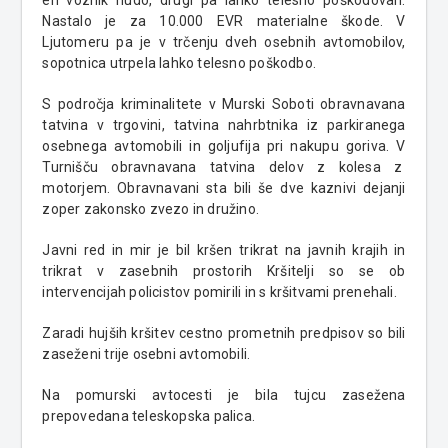
Nastalo je za 10.000 EVR materialne škode. V
Ljutomeru pa je v trčenju dveh osebnih avtomobilov,
sopotnica utrpela lahko telesno poškodbo.
S področja kriminalitete v Murski Soboti obravnavana
tatvina v trgovini, tatvina nahrbtnika iz parkiranega
osebnega avtomobili in goljufija pri nakupu goriva. V
Turnišču obravnavana tatvina delov z kolesa z
motorjem. Obravnavani sta bili še dve kaznivi dejanji
zoper zakonsko zvezo in družino.
Javni red in mir je bil kršen trikrat na javnih krajih in
trikrat v zasebnih prostorih Kršitelji so se ob
intervencijah policistov pomirili in s kršitvami prenehali.
Zaradi hujših kršitev cestno prometnih predpisov so bili
zaseženi trije osebni avtomobili.
Na pomurski avtocesti je bila tujcu zasežena
prepovedana teleskopska palica.