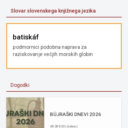
Slovar slovenskega knjižnega jezika
batiskáf
podmornici podobna naprava za
raziskovanje večjih morskih globin
Dogodki
BÜJRAŠKI DNEVI 2026
08.08 8:00 | Ižakovci