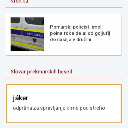
Kronika
Pomurski policisti imeli
polne roke dela: od goljufij
do nasilja v družini
Slovar prekmurskih besed
jáker
odprtina za spravljanje krme pod streho