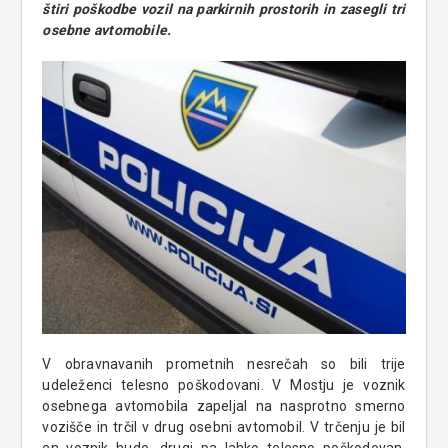
štiri poškodbe vozil na parkirnih prostorih in zasegli tri
osebne avtomobile.
V obravnavanih prometnih nesrečah so bili trije
udeleženci telesno poškodovani. V Mostju je voznik
osebnega avtomobila zapeljal na nasprotno smerno
vozišče in trčil v drug osebni avtomobil. V trčenju je bil
en voznik hudo, drugi pa lahko telesno poškodovan.