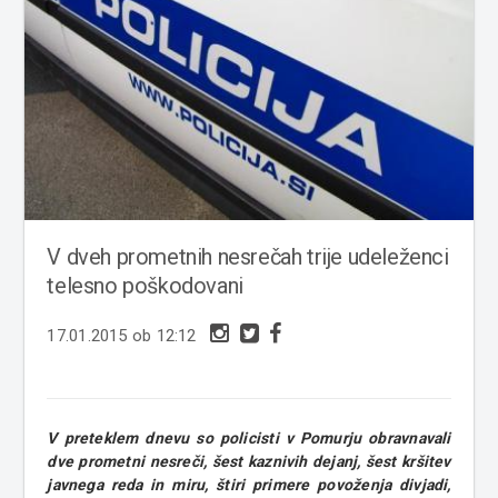
V dveh prometnih nesrečah trije udeleženci
telesno poškodovani
17.01.2015 ob 12:12
V preteklem dnevu so policisti v Pomurju obravnavali
dve prometni nesreči, šest kaznivih dejanj, šest kršitev
javnega reda in miru, štiri primere povoženja divjadi,