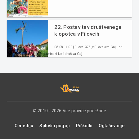
22. Postavitev društvenega
klopotca v Filovcih
08.08 14:00 | Filovci 378, v Filovskem Gaju pri
vinski kleti društva Gaj
© 2010 - 2026 Vse pravice pridržane
O mediju
Splošni pogoji
Piškotki
Oglaševanje