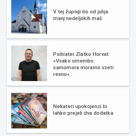
V tej župniji bo od julija
manj nedeljskih maš
Psihiater Zlatko Horvat:
»Vsako omembo
samomora moramo vzeti
resno«
Nekateri upokojenci bi
lahko prejeli dva dodatka