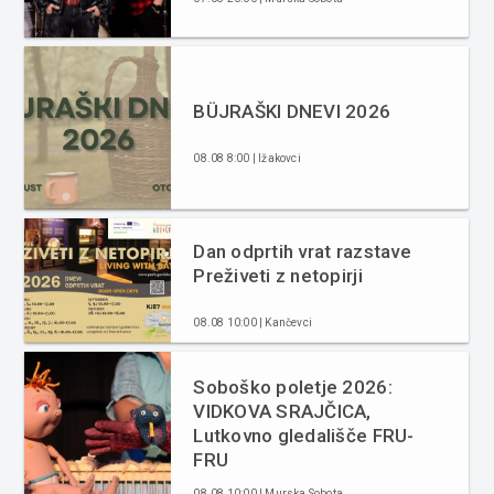
BÜJRAŠKI DNEVI 2026
08.08 8:00 | Ižakovci
Dan odprtih vrat razstave
Preživeti z netopirji
08.08 10:00 | Kančevci
Soboško poletje 2026:
VIDKOVA SRAJČICA,
Lutkovno gledališče FRU-
FRU
08.08 10:00 | Murska Sobota