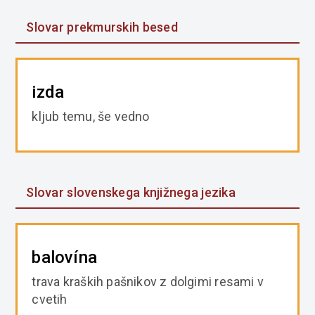
Slovar prekmurskih besed
izda
kljub temu, še vedno
Slovar slovenskega knjižnega jezika
balovína
trava kraških pašnikov z dolgimi resami v
cvetih