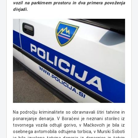
vozil na parkirnem prostoru in dva primera povoženja
divjadi.
Na področju kriminalitete so obravnavali štiri tatvine in
ponarejanje denarja. V Boračevi je neznani storilec iz
tovornega vozila odtujil gorivo, v Mačkovcih je bila iz
osebnega avtomobila odtujena torbica, v Murski Soboti
je bila izvršena tatvina denarja iz denarnice in tatvin