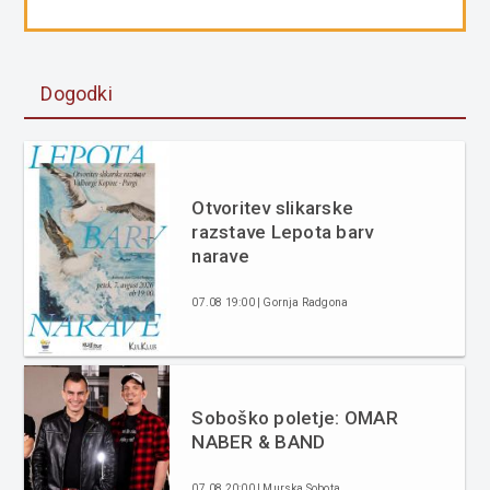
Dogodki
Otvoritev slikarske
razstave Lepota barv
narave
07.08 19:00 | Gornja Radgona
Soboško poletje: OMAR
NABER & BAND
07.08 20:00 | Murska Sobota