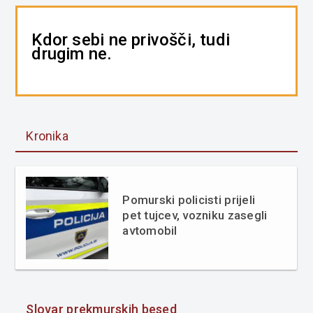
Kdor sebi ne privošči, tudi
drugim ne.
Kronika
Pomurski policisti prijeli
pet tujcev, vozniku zasegli
avtomobil
Slovar prekmurskih besed