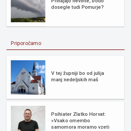
Prihajajo nevihte, bodo
dosegle tudi Pomurje?
Priporočamo
V tej župniji bo od julija
manj nedeljskih maš
Psihiater Zlatko Horvat:
»Vsako omembo
samomora moramo vzeti