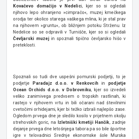
Kovačevo domačijo v Nedelic
i, kjer so si ogledali
njihovo lepo ohranjeno »cimpračo«, muzej kmečkega
orodja ter okolico starega vaškega mlina, ki je stal prav
na njihovem »gruntu«, ob bližnjem potoku Strženu. Iz
Nedelice so se odpravili v Turnišče, kjer so si ogledali
Čevljarski muzej
in spoznali tipično čevljarsko hišo v
preteklosti.
Spoznali so tudi dve uspešni pomurski podjetji, to je
podjetje
Paradajz d.o.o. v Renkovcih
in
podjetje
Ocean Orchids d.o.o. v Dobrovniku
, kjer so izvedeli
veliko zanimivega predvsem o tropskih rastlinah, ki
rastejo v njihovem vrtu in bili očarani nad številnimi
cvetočimi orhidejami, kjer bi težko izbrali najlepšo zase.
Ogledom prvega dne je sledilo kosilo v prijetnem okolju
strehovskih goric, na
Izletniški kmetiji Hančik
, zadnje
dejanje prvega dne letošnjega tabora pa so bile športne
igre v telovadnici Srednje ekonomske šole Murska