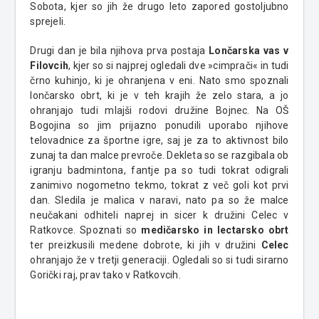
Sobota, kjer so jih že drugo leto zapored gostoljubno
sprejeli.
Drugi dan je bila njihova prva postaja
Lončarska vas v
Filovcih
, kjer so si najprej ogledali dve »cimprači« in tudi
črno kuhinjo, ki je ohranjena v eni. Nato smo spoznali
lončarsko obrt, ki je v teh krajih že zelo stara, a jo
ohranjajo tudi mlajši rodovi družine Bojnec. Na OŠ
Bogojina so jim prijazno ponudili uporabo njihove
telovadnice za športne igre, saj je za to aktivnost bilo
zunaj ta dan malce prevroče. Dekleta so se razgibala ob
igranju badmintona, fantje pa so tudi tokrat odigrali
zanimivo nogometno tekmo, tokrat z več goli kot prvi
dan. Sledila je malica v naravi, nato pa so že malce
neučakani odhiteli naprej in sicer k družini Celec v
Ratkovce. Spoznati so
medičarsko in lectarsko obrt
ter preizkusili medene dobrote, ki jih v družini
Celec
ohranjajo že v tretji generaciji. Ogledali so si tudi sirarno
Gorički raj, prav tako v Ratkovcih.