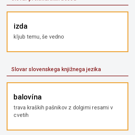
izda
kljub temu, še vedno
Slovar slovenskega knjižnega jezika
balovína
trava kraških pašnikov z dolgimi resami v
cvetih