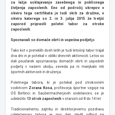
za lažje usklajevanje zasebnega in poklicnega
življenja zaposlenih. Eno od področij ukrepov v
okviru tega certifikata je tudi skrb za družine, v
okviru katerega so 2. in 3. julija 2015 že tretjič
zapored pripravili poletni tabor za otroke
zaposlenih
.
Spoznavali so domače obrti in uspešna podjetj
a
Tako kot v preteklih dveh letih je tudi letošnji tabor trajal
dva dni in je potekal v obliki dnevnih aktivnosti. Letos so
dali poudarek spoznavanju domačih obrti in uspešnih
podjetij v našem okolju, seveda pa ni manjkalo niti
športnih aktivnosti in druženja.
Poletnega tabora, ki je potekal pod strokovnim
vodstvom
Zorana Kosa
, profesorja športne vzgoje na
OŠ Beltinci in Saubermacherjevih sodelavcev, se je
udeležilo
13 otrok zaposlenih
v starosti od 8 do 14 let.
Tradicionalnemu zajtrku in direktorjevemu pozdravu
udeležencev tabora je prvi dan sledil odhod na