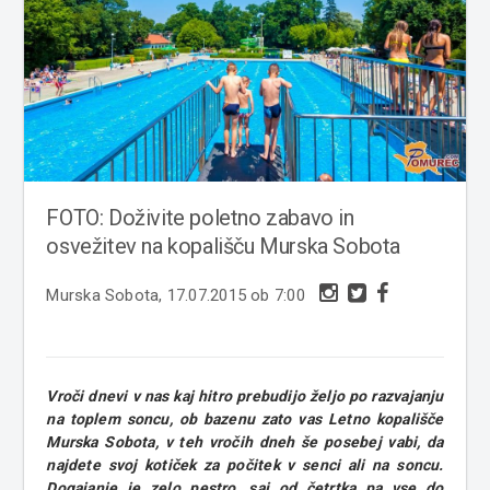
FOTO: Doživite poletno zabavo in
osvežitev na kopališču Murska Sobota
Murska Sobota, 17.07.2015 ob 7:00
Vroči dnevi v nas kaj hitro prebudijo željo po razvajanju
na toplem soncu, ob bazenu zato vas Letno kopališče
Murska Sobota, v teh vročih dneh še posebej vabi, da
najdete svoj kotiček za počitek v senci ali na soncu.
Dogajanje je zelo pestro, saj od četrtka pa vse do