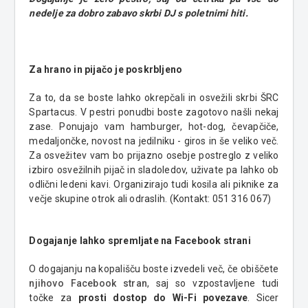
nedelje za dobro zabavo skrbi DJ s poletnimi hiti.
Za hrano in pijačo je poskrbljeno
Za to, da se boste lahko okrepčali in osvežili skrbi ŠRC
Spartacus. V pestri ponudbi boste zagotovo našli nekaj
zase. Ponujajo vam hamburger, hot-dog, čevapčiče,
medaljončke, novost na jedilniku - giros in še veliko več.
Za osvežitev vam bo prijazno osebje postreglo z veliko
izbiro osvežilnih pijač in sladoledov, uživate pa lahko ob
odlični ledeni kavi. Organizirajo tudi kosila ali piknike za
večje skupine otrok ali odraslih. (Kontakt: 051 316 067)
Dogajanje lahko spremljate na Facebook strani
O dogajanju na kopališču boste izvedeli več, če obiščete
njihovo Facebook stran
, saj so vzpostavljene tudi
točke za
prosti dostop do Wi-Fi povezave
. Sicer