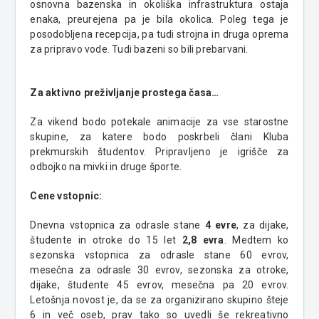
osnovna bazenska in okoliška infrastruktura ostaja
enaka, preurejena pa je bila okolica. Poleg tega je
posodobljena recepcija, pa tudi strojna in druga oprema
za pripravo vode. Tudi bazeni so bili prebarvani.
Za aktivno preživljanje prostega časa…
Za vikend bodo potekale animacije za vse starostne
skupine, za katere bodo poskrbeli člani Kluba
prekmurskih študentov. Pripravljeno je igrišče za
odbojko na mivki in druge športe.
Cene vstopnic:
Dnevna vstopnica za odrasle stane
4 evre
, za dijake,
študente in otroke do 15 let
2,8 evra
. Medtem ko
sezonska vstopnica za odrasle stane 60 evrov,
mesečna za odrasle 30 evrov, sezonska za otroke,
dijake, študente 45 evrov, mesečna pa 20 evrov.
Letošnja novost je, da se za organizirano skupino šteje
6 in več oseb, prav tako so uvedli še rekreativno