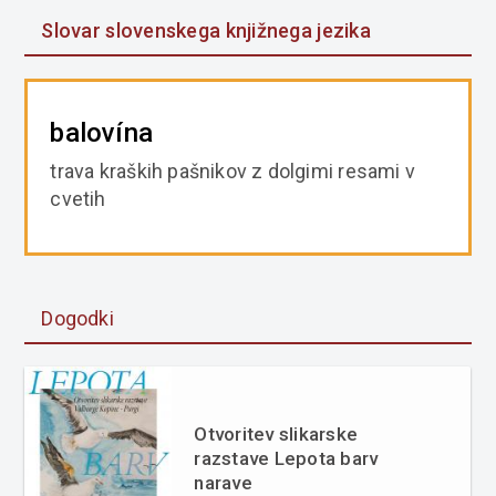
Slovar slovenskega knjižnega jezika
balovína
trava kraških pašnikov z dolgimi resami v
cvetih
Dogodki
Otvoritev slikarske
razstave Lepota barv
narave