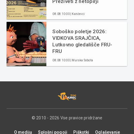
Preživeti z netopirji
08.08 10:00 | Kančevci
Soboško poletje 2026:
VIDKOVA SRAJČICA,
Lutkovno gledališče FRU-
FRU
08.08 10:00 | Murska Sobota
© 2010 - 2026 Vse pravice pridržane
O mediju
Splošni pogoji
Piškotki
Oglaševanje