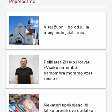
Priporočamo
V tej župniji bo od julija
manj nedeljskih maš
Psihiater Zlatko Horvat:
»Vsako omembo
samomora moramo vzeti
resno«
Nekateri upokojenci bi
lahko prejeli dva dodatka