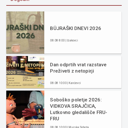
BÜJRAŠKI DNEVI 2026
08.08 8:00 | Ižakovci
Dan odprtih vrat razstave
Preživeti z netopirji
08.08 10:00 | Kančevci
Soboško poletje 2026:
VIDKOVA SRAJČICA,
Lutkovno gledališče FRU-
FRU
08.08 10:00 | Murska Sobota