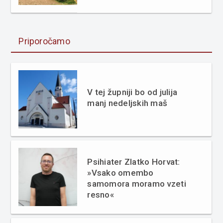
Priporočamo
V tej župniji bo od julija
manj nedeljskih maš
Psihiater Zlatko Horvat:
»Vsako omembo
samomora moramo vzeti
resno«