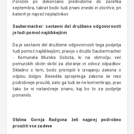
Poročilo po dokončano predvidoma do začetka
septembra, takrat bodo tudi znani zneski in storitve, pri
katerih je največ neplačnikov.
Saubermacher: sestavni del družbene odgovornosti
je tudi pomoč najšibkejšim
Da je sestavni del družbene odgovornosti tega podjetja
tudi pomoč najšibkejšim, pravijo v družbi Saubermacher
- Komunala Murska Sobota, ki na območju več
pomurskih občin skrbi za zbiranje in odvoz odpadkov.
Skladno s tem, bodo pristopili k izvajanju zakona o
odpisu dolgov. Besedila sprejetega zakona še niso
podrobneje proučili, zato ga tudi še ne komentirajo, prav
tako še ni natančneje znano, kaj bo to za podjetje
pomenilo.
Občina Gornja Radgona želi najprej podrobno
proučiti vse zadeve