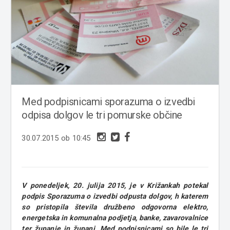
Med podpisnicami sporazuma o izvedbi
odpisa dolgov le tri pomurske občine
30.07.2015 ob 10:45
V ponedeljek, 20. julija 2015, je v Križankah potekal
podpis Sporazuma o izvedbi odpusta dolgov, h katerem
so pristopila števila družbeno odgovorna elektro,
energetska in komunalna podjetja, banke, zavarovalnice
ter županje in župani. Med podpisnicami so bile le tri