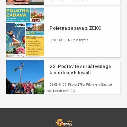
Poletna zabava z ZEKO
08.08 13:00 | Murska Sobota
22. Postavitev društvenega
klopotca v Filovcih
08.08 14:00 | Filovci 378, v Filovskem Gaju pri
vinski kleti društva Gaj