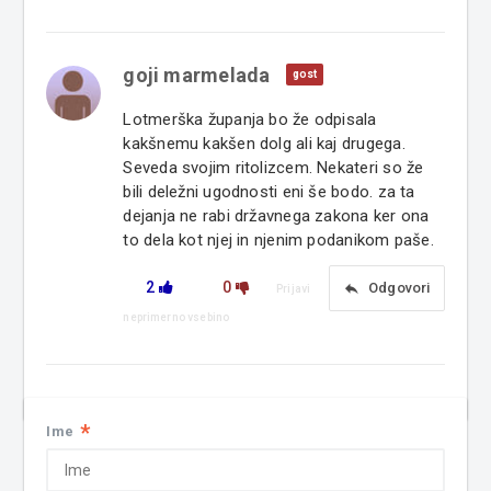
goji marmelada
gost
Lotmerška županja bo že odpisala
kakšnemu kakšen dolg ali kaj drugega.
Seveda svojim ritolizcem. Nekateri so že
bili deležni ugodnosti eni še bodo. za ta
dejanja ne rabi državnega zakona ker ona
to dela kot njej in njenim podanikom paše.
2
0
reply
Odgovori
Prijavi
neprimerno vsebino
*
Ime