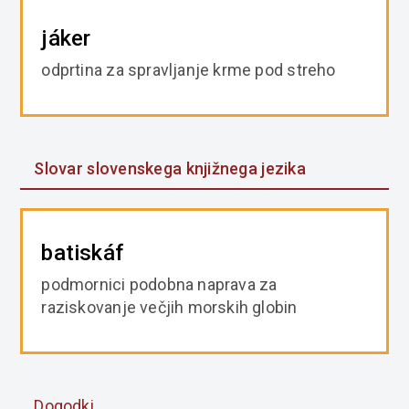
jáker
odprtina za spravljanje krme pod streho
Slovar slovenskega knjižnega jezika
batiskáf
podmornici podobna naprava za
raziskovanje večjih morskih globin
Dogodki