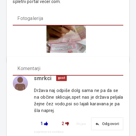
spletni portal vecer.com.
Fotogalerija
Komentarji
smrkci
gost
Država naj odpiše dolg sama ne pa da se
na občine sklicuje,spet nas je država peljala
žejne čez vodo,psi so lajali karavana je pa
šla naprej.
1
2
reply
Odgovori
Prijavi
neprimerno vsebino