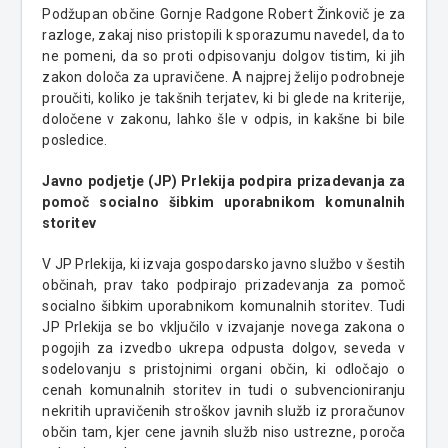
Podžupan občine Gornje Radgone Robert Žinkovič je za
razloge, zakaj niso pristopili k sporazumu navedel, da to
ne pomeni, da so proti odpisovanju dolgov tistim, ki jih
zakon določa za upravičene. A najprej želijo podrobneje
proučiti, koliko je takšnih terjatev, ki bi glede na kriterije,
določene v zakonu, lahko šle v odpis, in kakšne bi bile
posledice.
Javno podjetje (JP) Prlekija podpira prizadevanja
za
pomoč socialno šibkim uporabnikom komunalnih
storitev
V JP Prlekija, ki izvaja gospodarsko javno službo v šestih
občinah, prav tako podpirajo prizadevanja za pomoč
socialno šibkim uporabnikom komunalnih storitev. Tudi
JP Prlekija se bo vključilo v izvajanje novega zakona o
pogojih za izvedbo ukrepa odpusta dolgov, seveda v
sodelovanju s pristojnimi organi občin, ki odločajo o
cenah komunalnih storitev in tudi o subvencioniranju
nekritih upravičenih stroškov javnih služb iz proračunov
občin tam, kjer cene javnih služb niso ustrezne, poroča