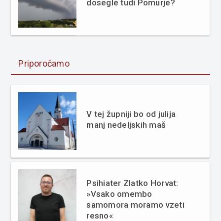
dosegle tudi Pomurje?
Priporočamo
V tej župniji bo od julija
manj nedeljskih maš
Psihiater Zlatko Horvat:
»Vsako omembo
samomora moramo vzeti
resno«