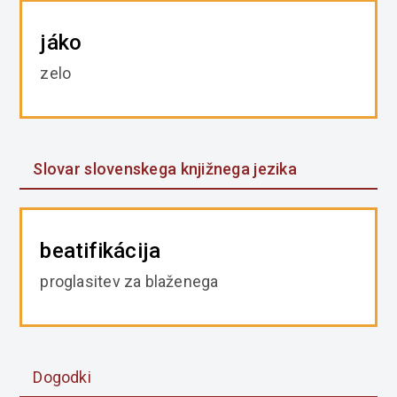
jáko
zelo
Slovar slovenskega knjižnega jezika
beatifikácija
proglasitev za blaženega
Dogodki