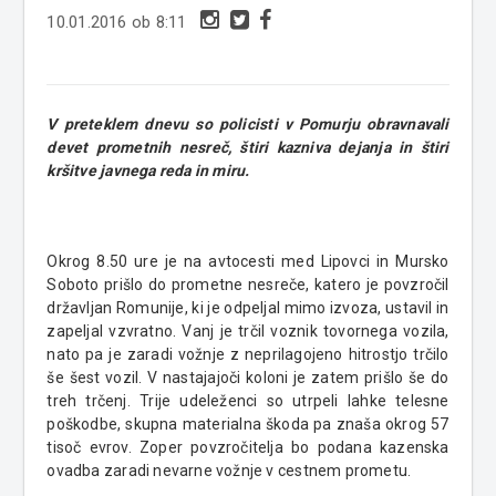
10.01.2016 ob 8:11
V preteklem dnevu so policisti v Pomurju obravnavali
devet prometnih nesreč, štiri kazniva dejanja in štiri
kršitve javnega reda in miru.
Okrog 8.50 ure je na avtocesti med Lipovci in Mursko
Soboto prišlo do prometne nesreče, katero je povzročil
državljan Romunije, ki je odpeljal mimo izvoza, ustavil in
zapeljal vzvratno. Vanj je trčil voznik tovornega vozila,
nato pa je zaradi vožnje z neprilagojeno hitrostjo trčilo
še šest vozil. V nastajajoči koloni je zatem prišlo še do
treh trčenj. Trije udeleženci so utrpeli lahke telesne
poškodbe, skupna materialna škoda pa znaša okrog 57
tisoč evrov. Zoper povzročitelja bo podana kazenska
ovadba zaradi nevarne vožnje v cestnem prometu.