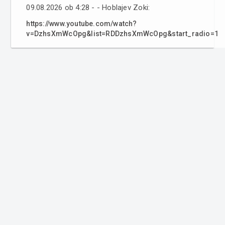
09.08.2026 ob 4:28 - - Hoblajev Zoki:
https://www.youtube.com/watch?
v=DzhsXmWcOpg&list=RDDzhsXmWcOpg&start_radio=1