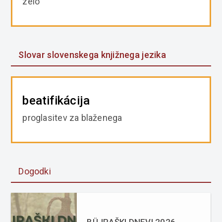
zelo
Slovar slovenskega knjižnega jezika
beatifikácija
proglasitev za blaženega
Dogodki