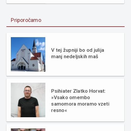
Priporočamo
V tej župniji bo od julija
manj nedeljskih maš
Psihiater Zlatko Horvat:
»Vsako omembo
samomora moramo vzeti
resno«