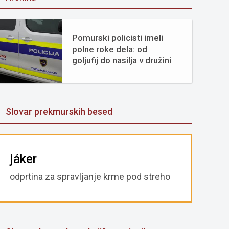
Pomurski policisti imeli
polne roke dela: od
goljufij do nasilja v družini
Slovar prekmurskih besed
jáker
odprtina za spravljanje krme pod streho