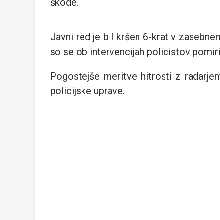
škode.
Javni red je bil kršen 6-krat v zasebnem
so se ob intervencijah policistov pomiril
Pogostejše meritve hitrosti z radarj
policijske uprave.