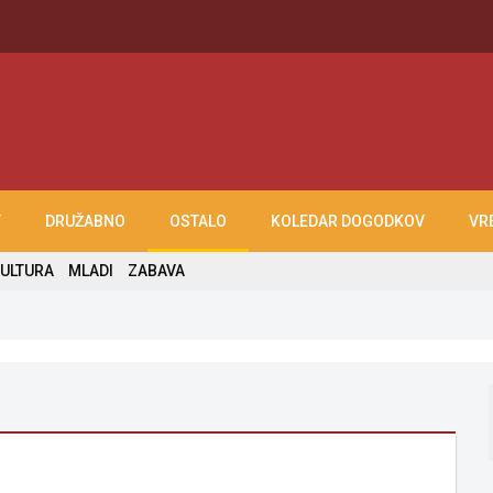
T
DRUŽABNO
OSTALO
KOLEDAR DOGODKOV
VR
ULTURA
MLADI
ZABAVA