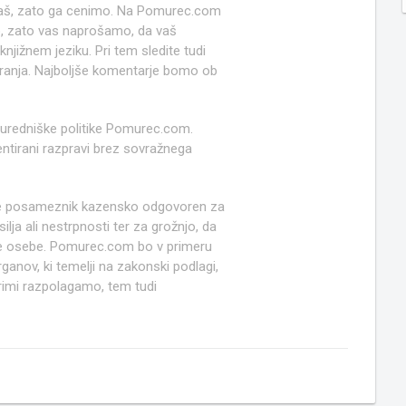
 naš, zato ga cenimo. Na Pomurec.com
o, zato vas naprošamo, da vaš
jižnem jeziku. Pri tem sledite tudi
anja. Najboljše komentarje bomo ob
 uredniške politike Pomurec.com.
ntirani razpravi brez sovražnega
e posameznik kazensko odgovoren za
lja ali nestrpnosti ter za grožnjo, da
ruge osebe. Pomurec.com bo v primeru
anov, ki temelji na zakonski podlagi,
rimi razpolagamo, tem tudi