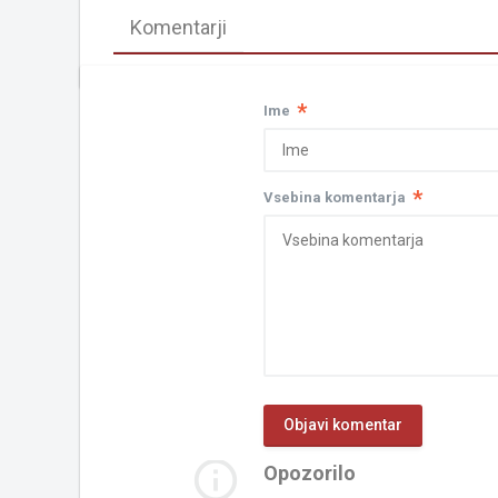
Komentarji
*
Ime
*
Vsebina komentarja
info_outline
Opozorilo