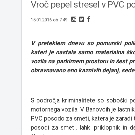
Vroč pepel stresel v PVC p
15.01.2016 ob 7:49
V preteklem dnevu so pomurski polic
kateri je nastala samo materialna šk
vozila na parkirnem prostoru in šest pr
obravnavano eno kaznivih dejanj, sedem
S področja kriminalitete so soboški p
motornega vozila. V Banovcih je lastnik 
PVC posodo za smeti, katera je zaradi 
posodi za smeti, lahki priklopnik in 