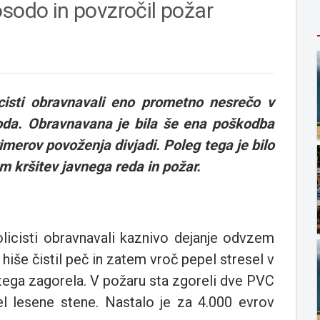
osodo in povzročil požar
isti obravnavali eno prometno nesrečo v
oda. Obravnavana je bila še ena poškodba
imerov povoženja divjadi. Poleg tega je bilo
 kršitev javnega reda in požar.
olicisti obravnavali kaznivo dejanje odvzem
hiše čistil peč in zatem vroč pepel stresel v
tega zagorela. V požaru sta zgoreli dve PVC
del lesene stene. Nastalo je za 4.000 evrov