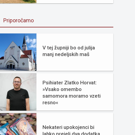
Priporočamo
V tej župniji bo od julija
manj nedeljskih maš
Psihiater Zlatko Horvat:
»Vsako omembo
samomora moramo vzeti
resno«
Nekateri upokojenci bi
lahko prejeli dva dodatka