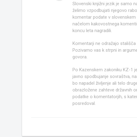
Slovenski knjižni jezik je samo
želimo vzpodbujati njegovo rab
komentar podate v slovenskem kn
načelom kakovostnega komentir
koncu leta nagradili.
Komentarji ne odražajo stališča
Pozivamo vas k strpni in argume
govora.
Po Kazenskem zakoniku KZ-1 j
javno spodbujanje sovraštva, nasi
bo napadel življenje ali telo d
obrazložene zahteve državnih org
podatke o komentatorjih, s kate
posredoval.