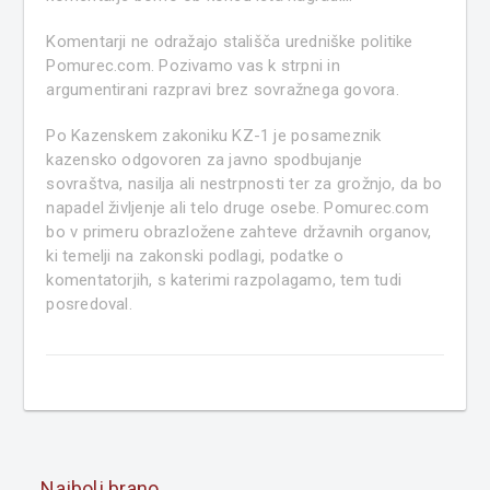
Komentarji ne odražajo stališča uredniške politike
Pomurec.com. Pozivamo vas k strpni in
argumentirani razpravi brez sovražnega govora.
Po Kazenskem zakoniku KZ-1 je posameznik
kazensko odgovoren za javno spodbujanje
sovraštva, nasilja ali nestrpnosti ter za grožnjo, da bo
napadel življenje ali telo druge osebe. Pomurec.com
bo v primeru obrazložene zahteve državnih organov,
ki temelji na zakonski podlagi, podatke o
komentatorjih, s katerimi razpolagamo, tem tudi
posredoval.
Najbolj brano