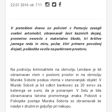
22.01.2016 ob 7:11
V preteklem dnevu so policisti v Pomurju zasegli
osebni avtomobil, obravnavali šest kaznivih dejanj,
prometno nesrečo z materialno škodo, tri kršitve
javnega reda in miru, požar, štiri primere povoženj
divjadi, poškodbo vozila na parkirnem prostoru.
Na področju kriminalitete na območju Lendave je bil
obravnavan vlom v poslovni prostor in na območju
Murske Sobote poskus vloma v stanovanjski objekt. V
Murski Soboti je bil odkrit bankovec za 20 evrov za
katerega se sumi, da je ponarejen. V Selu je bila
obravnavana tatvina prometnega znaka. Policisti s
Policijske postaje Murska Sobota so obravnavali še
nasilje v družini in goljufijo pri nakupu.