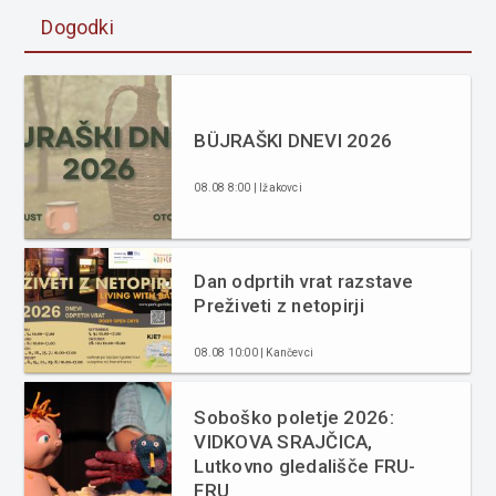
Dogodki
BÜJRAŠKI DNEVI 2026
08.08 8:00 | Ižakovci
Dan odprtih vrat razstave
Preživeti z netopirji
08.08 10:00 | Kančevci
Soboško poletje 2026:
VIDKOVA SRAJČICA,
Lutkovno gledališče FRU-
FRU