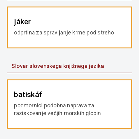
jáker
odprtina za spravljanje krme pod streho
Slovar slovenskega knjižnega jezika
batiskáf
podmornici podobna naprava za
raziskovanje večjih morskih globin