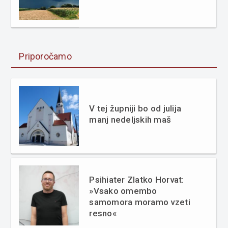
Priporočamo
V tej župniji bo od julija
manj nedeljskih maš
Psihiater Zlatko Horvat:
»Vsako omembo
samomora moramo vzeti
resno«