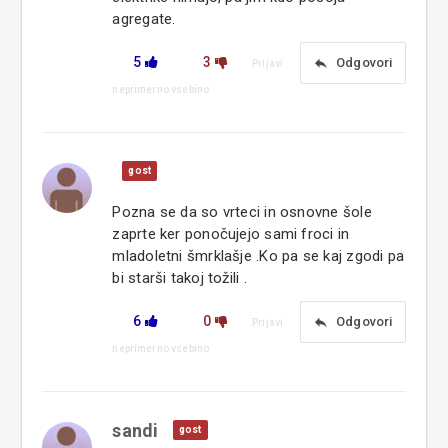
agregate.
5
3
reply
Odgovori
Prijavi
neprimerno vsebino
gost
Pozna se da so vrteci in osnovne šole
zaprte ker ponočujejo sami froci in
mladoletni šmrklašje .Ko pa se kaj zgodi pa
bi starši takoj tožili .
6
0
reply
Odgovori
Prijavi
neprimerno vsebino
sandi
gost