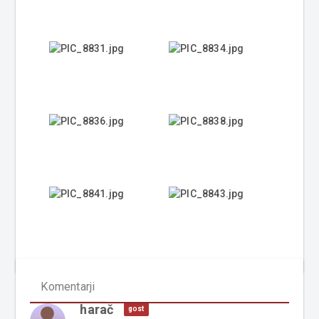
Komentarji
harač
gost