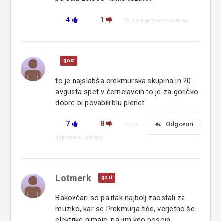
4
1
Prijavi neprimerno vsebino
gost
to je najslabša orekmurska skupina in 20
avgusta spet v černelavcih to je za goričko
dobro bi povabili blu plenet
7
8
reply
Odgovori
Prijavi
neprimerno vsebino
Lotmerk
gost
Bakovčari so pa itak najbolj zaostali za
muziko, kar se Prekmurja tiče, verjetno še
elektrike nimajo, pa jim kdo posoja