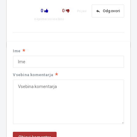
0
0
reply
Odgovori
Prijavi
neprimerno vsebino
*
Ime
*
Vsebina komentarja