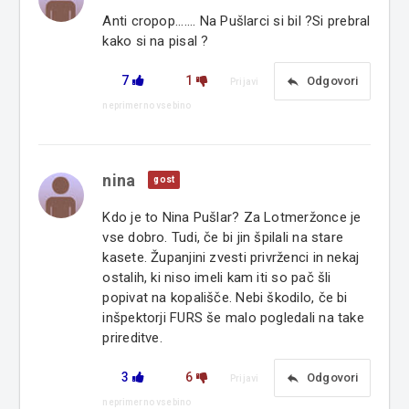
Anti cropop....... Na Pušlarci si bil ?Si prebral
kako si na pisal ?
7
1
reply
Odgovori
Prijavi
neprimerno vsebino
nina
gost
Kdo je to Nina Pušlar? Za Lotmeržonce je
vse dobro. Tudi, če bi jin špilali na stare
kasete. Županjini zvesti privrženci in nekaj
ostalih, ki niso imeli kam iti so pač šli
popivat na kopališče. Nebi škodilo, če bi
inšpektorji FURS še malo pogledali na take
prireditve.
3
6
reply
Odgovori
Prijavi
neprimerno vsebino