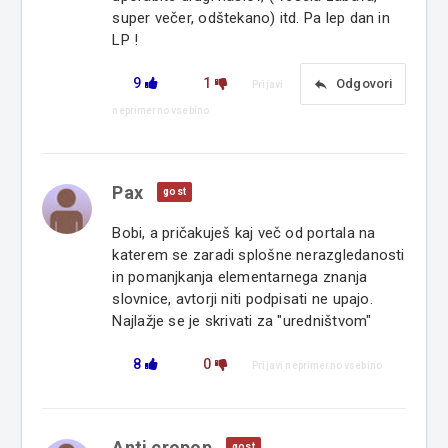
super večer, odštekano) itd. Pa lep dan in
LP !
9
1
reply
Odgovori
Prijavi
neprimerno vsebino
Pax
gost
Bobi, a pričakuješ kaj več od portala na
katerem se zaradi splošne nerazgledanosti
in pomanjkanja elementarnega znanja
slovnice, avtorji niti podpisati ne upajo.
Najlažje se je skrivati za "uredništvom"
8
0
Prijavi neprimerno vsebino
Anti cropop
gost