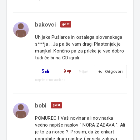
bakovci
gost
Uh jake Pušlarce in ostalega slovenskega
s***ja . .Ja pa še vam dragi Plastenjak je
manjkal .Končno pa za prleke je vse dobro
tüdi če bi na CD igrali
5
9
reply
Odgovori
Prijavi
neprimerno vsebino
bobi
gost
POMUREC ! Vaš novinar ali novinarka
vedno napiše naslov " NORA ZABAVA ". Ali
je to za norce ?. Prosim, da že enkart
uporabite drugi naslov, ( vesela zabava,