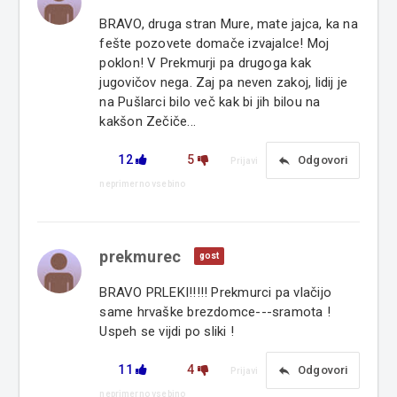
BRAVO, druga stran Mure, mate jajca, ka na
fešte pozovete domače izvajalce! Moj
poklon! V Prekmurji pa drugoga kak
jugovičov nega. Zaj pa neven zakoj, lidij je
na Pušlarci bilo več kak bi jih bilou na
kakšon Zečiče...
12
5
reply
Odgovori
Prijavi
neprimerno vsebino
prekmurec
gost
BRAVO PRLEKI!!!!! Prekmurci pa vlačijo
same hrvaške brezdomce---sramota !
Uspeh se vijdi po sliki !
11
4
reply
Odgovori
Prijavi
neprimerno vsebino