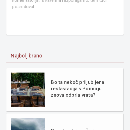
komentatorjih, s katerimi razpolagamo, tem tudi
posredoval.
Najbolj brano
Bo ta nekoč priljubljena
restavracija v Pomurju
znova odprla vrata?