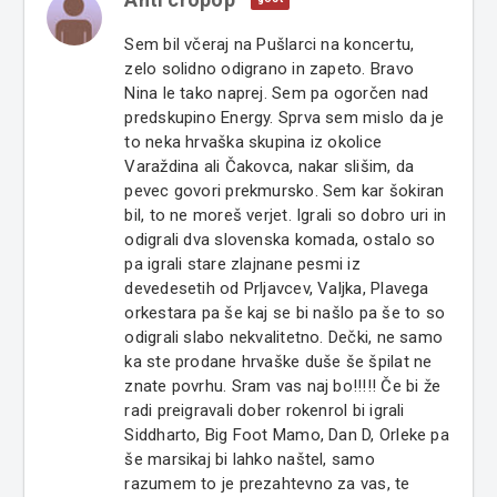
Sem bil včeraj na Pušlarci na koncertu,
zelo solidno odigrano in zapeto. Bravo
Nina le tako naprej. Sem pa ogorčen nad
predskupino Energy. Sprva sem mislo da je
to neka hrvaška skupina iz okolice
Varaždina ali Čakovca, nakar slišim, da
pevec govori prekmursko. Sem kar šokiran
bil, to ne moreš verjet. Igrali so dobro uri in
odigrali dva slovenska komada, ostalo so
pa igrali stare zlajnane pesmi iz
devedesetih od Prljavcev, Valjka, Plavega
orkestara pa še kaj se bi našlo pa še to so
odigrali slabo nekvalitetno. Dečki, ne samo
ka ste prodane hrvaške duše še špilat ne
znate povrhu. Sram vas naj bo!!!!! Če bi že
radi preigravali dober rokenrol bi igrali
Siddharto, Big Foot Mamo, Dan D, Orleke pa
še marsikaj bi lahko naštel, samo
razumem to je prezahtevno za vas, te