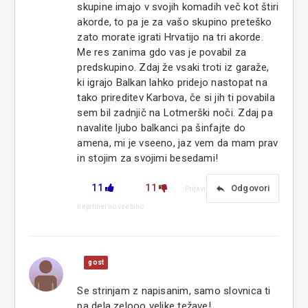
skupine imajo v svojih komadih več kot štiri
akorde, to pa je za vašo skupino preteško
zato morate igrati Hrvatijo na tri akorde.
Me res zanima gdo vas je povabil za
predskupino. Zdaj že vsaki troti iz garaže,
ki igrajo Balkan lahko pridejo nastopat na
tako prireditev Karbova, če si jih ti povabila
sem bil zadnjič na Lotmerški noči. Zdaj pa
navalite ljubo balkanci pa šinfajte do
amena, mi je vseeno, jaz vem da mam prav
in stojim za svojimi besedami!
11
11
reply
Odgovori
Prijavi
neprimerno vsebino
gost
Se strinjam z napisanim, samo slovnica ti
pa dela zelooo velike težave!