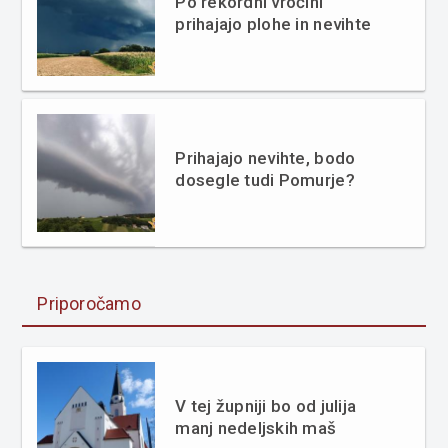
Po rekordni vročini
prihajajo plohe in nevihte
Prihajajo nevihte, bodo
dosegle tudi Pomurje?
Priporočamo
V tej župniji bo od julija
manj nedeljskih maš