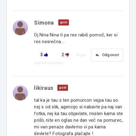
Simona
gost
Oj Nina Nina ti pa res rabiš pomoč, ker si
res nesrečna...
3
2
reply
Odgovori
Prijavi
neprimerno vsebino
likiraus
gost
tal ka je tau s ten pomurcon vejpa tau so
nej s od slik, agencijo si nabavte pa naj van
fotka, nej ka tau objavlate, mislen kama ste
prišli, nite en oglas ne dan več na pomurec,
mi van penaze davlemo vi pa kama
devlete? Fotografa plačajte !