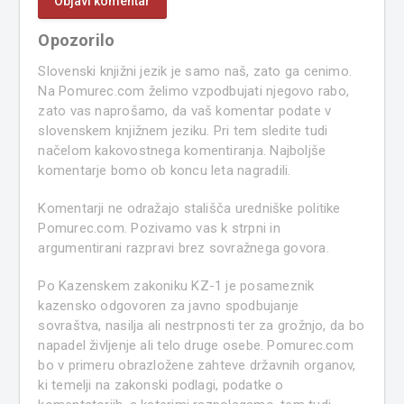
Opozorilo
Slovenski knjižni jezik je samo naš, zato ga cenimo.
Na Pomurec.com želimo vzpodbujati njegovo rabo,
zato vas naprošamo, da vaš komentar podate v
slovenskem knjižnem jeziku. Pri tem sledite tudi
načelom kakovostnega komentiranja. Najboljše
komentarje bomo ob koncu leta nagradili.
Komentarji ne odražajo stališča uredniške politike
Pomurec.com. Pozivamo vas k strpni in
argumentirani razpravi brez sovražnega govora.
Po Kazenskem zakoniku KZ-1 je posameznik
kazensko odgovoren za javno spodbujanje
sovraštva, nasilja ali nestrpnosti ter za grožnjo, da bo
napadel življenje ali telo druge osebe. Pomurec.com
bo v primeru obrazložene zahteve državnih organov,
ki temelji na zakonski podlagi, podatke o