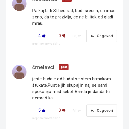
Pa kaj bi ti Stihec rad, bodi srecen, da imas
zeno, da te prezivlja, ce ne bi itak od gladi
mrau.
4
0
reply
Odgovori
Prijavi
neprimerno vsebino
črnelavci
gost
jeste budale od budal se stem hrmakom
štukate.Pustie jih skupaj in naj se sami
spokolejo med sebof.Banda je danda tu
nemreš kaj.
5
0
reply
Odgovori
Prijavi
neprimerno vsebino