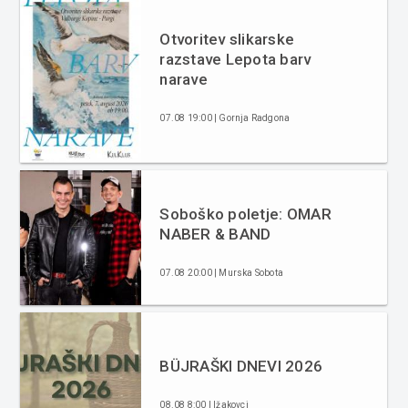
Otvoritev slikarske
razstave Lepota barv
narave
07.08 19:00 | Gornja Radgona
Soboško poletje: OMAR
NABER & BAND
07.08 20:00 | Murska Sobota
BÜJRAŠKI DNEVI 2026
08.08 8:00 | Ižakovci