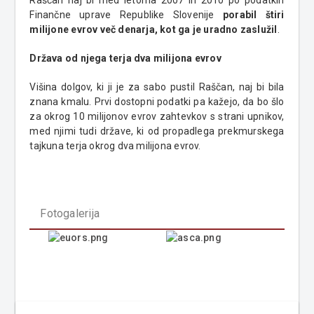
Raščan naj bi med letoma 2007 in 2010 po podatkih
Finančne uprave Republike Slovenije
porabil štiri
milijone evrov več denarja, kot ga je uradno zaslužil
.
Država od njega terja dva milijona evrov
Višina dolgov, ki ji je za sabo pustil Raščan, naj bi bila
znana kmalu. Prvi dostopni podatki pa kažejo, da bo šlo
za okrog 10 milijonov evrov zahtevkov s strani upnikov,
med njimi tudi države, ki od propadlega prekmurskega
tajkuna terja okrog dva milijona evrov.
Fotogalerija