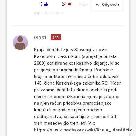
3
24
reply
Odgovori
Prijavi
neprimerno vsebino
Gost
gost
Kraja identitete je v Sloveniji z novim
Kazenskim zakonikom (sprejet je bil leta
2008) definirana kot kaznivo dejanje, ki se
preganja po uradni dolžnosti. Področje
kraje identitete inkriminira četrti odstavek
143. člena Kazenskega zakonika RS: “Kdor
prevzame identiteto druge osebe in pod
njenim imenom izkorišča njene pravice, si
na njen račun pridobiva premoženjsko
korist ali prizadene njeno osebno
dostojanstvo, se kaznuje z zaporom od
treh mesecev do treh let”. Vir:
https://sl.wikipedia.org/wiki/Kraja_identitete