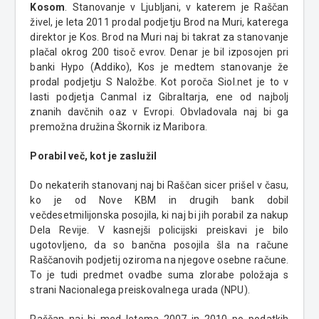
Kosom
. Stanovanje v Ljubljani, v katerem je Raščan
živel, je leta 2011 prodal podjetju Brod na Muri, katerega
direktor je Kos. Brod na Muri naj bi takrat za stanovanje
plačal okrog 200 tisoč evrov. Denar je bil izposojen pri
banki Hypo (Addiko), Kos je medtem stanovanje že
prodal podjetju S Naložbe. Kot poroča Siol.net je to v
lasti podjetja Canmal iz Gibraltarja, ene od najbolj
znanih davčnih oaz v Evropi. Obvladovala naj bi ga
premožna družina Škornik iz Maribora.
Porabil več, kot je zaslužil
Do nekaterih stanovanj naj bi Raščan sicer prišel v času,
ko je od Nove KBM in drugih bank dobil
večdesetmilijonska posojila, ki naj bi jih porabil za nakup
Dela Revije. V kasnejši policijski preiskavi je bilo
ugotovljeno, da so bančna posojila šla na račune
Raščanovih podjetij oziroma na njegove osebne račune.
To je tudi predmet ovadbe suma zlorabe položaja s
strani Nacionalega preiskovalnega urada (NPU).