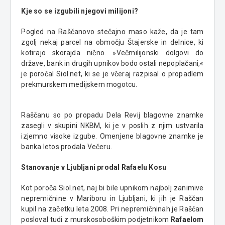
Kje so se izgubili njegovi milijoni?
Pogled na Raščanovo stečajno maso kaže, da je tam
zgolj nekaj parcel na območju Štajerske in delnice, ki
kotirajo skorajda nično. »Večmilijonski dolgovi do
države, bank in drugih upnikov bodo ostali nepoplačani,«
je poročal Siol.net, ki se je včeraj razpisal o propadlem
prekmurskem medijskem mogotcu.
Raščanu so po propadu Dela Revij blagovne znamke
zasegli v skupini NKBM, ki je v poslih z njim ustvarila
izjemno visoke izgube. Omenjene blagovne znamke je
banka letos prodala Večeru.
Stanovanje v Ljubljani prodal Rafaelu Kosu
Kot poroča Siol.net, naj bi bile upnikom najbolj zanimive
nepremičnine v Mariboru in Ljubljani, ki jih je Raščan
kupil na začetku leta 2008. Pri nepremičninah je Raščan
posloval tudi z murskosoboškim podjetnikom
Rafaelom