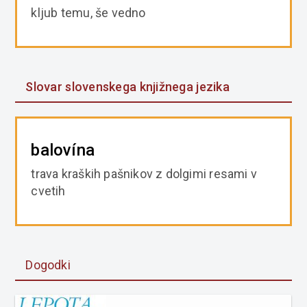
kljub temu, še vedno
Slovar slovenskega knjižnega jezika
balovína
trava kraških pašnikov z dolgimi resami v
cvetih
Dogodki