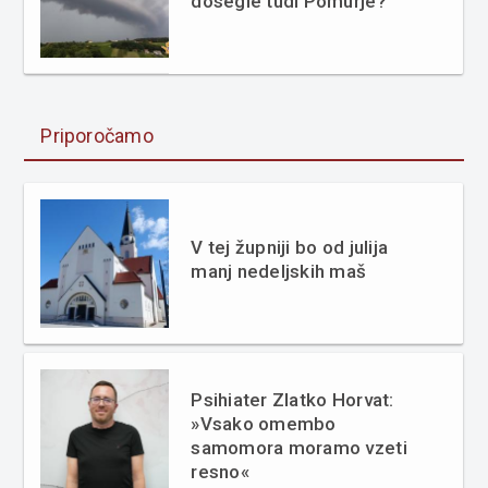
dosegle tudi Pomurje?
Priporočamo
V tej župniji bo od julija
manj nedeljskih maš
Psihiater Zlatko Horvat:
»Vsako omembo
samomora moramo vzeti
resno«