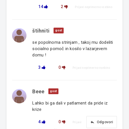
14
2
Prijavi neprimerno vsebino
štihniti
gost
se popolnoma strinjam , takoj mu dodeliti
socialno pomoč in kosilo v lazarjevem
domu !
3
0
Prijavi neprimerno vsebino
Beee
gost
Lahko bi ga dali v patlament da pride iz
krize
4
0
reply
Odgovori
Prijavi