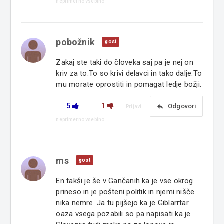
neprimerno vsebino
pobožnik
gost
Zakaj ste taki do človeka saj pa je nej on
kriv za to.To so krivi delavci in tako dalje.To
mu morate oprostiti in pomagat ledje božji.
5
1
reply
Odgovori
Prijavi
neprimerno vsebino
ms
gost
En takši je še v Gančanih ka je vse okrog
prineso in je pošteni politik in njemi nišče
nika nemre .Ja tu pijšejo ka je Giblarrtar
oaza vsega pozabili so pa napisati ka je