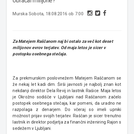
obračal milijone?
Murska Sobota, 18.08.2016 ob 7:00
Za Matejem Raščanom naj bi ostalo za več kot deset
milijonov evrov terjatev. Od maja letos je sicer v
postopku osebnega stečaja.
Za prekmurskim poslovnežem Matejem Raščanom se
že nekaj let kadi dim. Širši javnosti je najbolj znan kot
nekdanji direktor Dela Revij in lastnik Rašice. Maja letos
je Okrožno sodišče v Ljubljani nad Raščanom začelo
postopek osebnega stečaja, kar pomeni, da uradno ne
razpolaga z denarjem. Do včeraj so imeli upniki
možnost prijav svojih terjatev. Raščan je sicer trenutno
lastnik in direktor podjetja za finančni inženiring Rajon s
sedežem v Ljubljani.