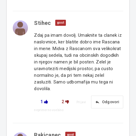
Stihec
gost
Zdaj pa imam dovolj. Umaknite ta clanek iz
naslovnice, ker blatite dobro ime Rascana
in mene. Midva z Rascanom sva velikokrat
skupaj sedela, tudi na obcinskih dogodkih
in njegov namen je bil posten. Zelel je
uravnoteziti medijski prostor, pa custo
normalno je, da pri tem nekaj zelel
zasluziti. Samo udbomafija mu tega ni
dovolila.
1
2
reply
Odgovori
Prijavi
neprimerno vsebino
Rakicanec
gost