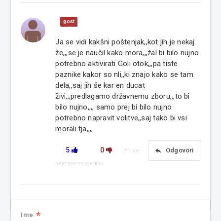
gost
Ja se vidi kakšni poštenjak,,kot jih je nekaj
že,,,se je naučil kako mora,,,žal bi bilo nujno
potrebno aktivirati Goli otok,,,pa tiste
paznike kakor so nli,,ki znajo kako se tam
dela,,saj jih še kar en ducat
živi,,,predlagamo državnemu zboru,,,to bi
bilo nujno,,,, samo prej bi bilo nujno
potrebno napravit volitve,,saj tako bi vsi
morali tja,,,,
5
0
reply
Odgovori
Prijavi
neprimerno vsebino
*
Ime