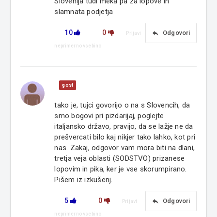
Slovenija tudi meka pa za lopove in
slamnata podjetja
10
0
reply
Odgovori
Prijavi
neprimerno vsebino
gost
tako je, tujci govorijo o na s Slovencih, da
smo bogovi pri pizdarijaj, poglejte
italjansko državo, pravijo, da se lažje ne da
prešvercati bilo kaj nikjer tako lahko, kot pri
nas. Zakaj, odgovor vam mora biti na dlani,
tretja veja oblasti (SODSTVO) prizanese
lopovim in pika, ker je vse skorumpirano.
Pišem iz izkušenj.
5
0
reply
Odgovori
Prijavi
neprimerno vsebino