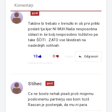
Komentarji
gost
Takšne bi trebalo v trenutki in ob prvi priliki
poslati tja kjer NI MUH.Naša nesposobna
oblast in še bolj nesposobno tožilstvo pa
take ŠČITI . ZATO vse likvidirati na
naslednjih volitvah.
10
0
reply
Odgovori
Prijavi
neprimerno vsebino
Stihec
gost
Ce ne boste nehali pisati proti mojemu
poslovnemu partnerju vas bom tozil.
Rascan je postenjak, da mu ni para.