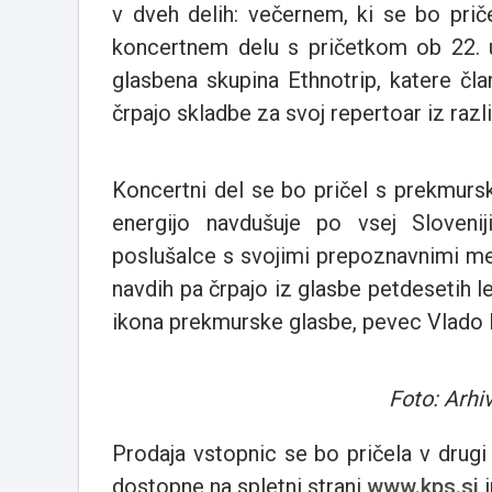
v dveh delih: večernem, ki se bo pričel
koncertnem delu s pričetkom ob 22. u
glasbena skupina Ethnotrip, katere čla
črpajo skladbe za svoj repertoar iz razli
Koncertni del se bo pričel s prekmurs
energijo navdušuje po vsej Slovenij
poslušalce s svojimi prepoznavnimi mel
navdih pa črpajo iz glasbe petdesetih l
ikona prekmurske glasbe, pevec Vlado K
Foto: Arh
Prodaja vstopnic se bo pričela v drugi
dostopne na spletni strani
www.kps.si
i