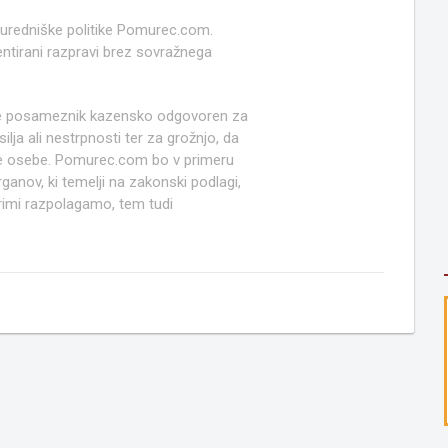
 uredniške politike Pomurec.com.
ntirani razpravi brez sovražnega
e posameznik kazensko odgovoren za
lja ali nestrpnosti ter za grožnjo, da
ruge osebe. Pomurec.com bo v primeru
anov, ki temelji na zakonski podlagi,
rimi razpolagamo, tem tudi