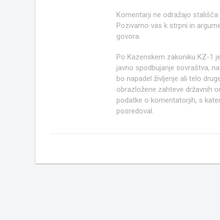
Komentarji ne odražajo stališča
Pozivamo vas k strpni in argume
govora.
Po Kazenskem zakoniku KZ-1 j
javno spodbujanje sovraštva, nasi
bo napadel življenje ali telo d
obrazložene zahteve državnih org
podatke o komentatorjih, s kate
posredoval.