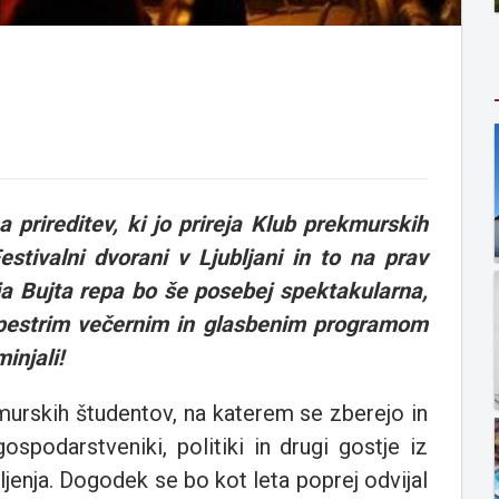
prireditev, ki jo prireja Klub prekmurskih
estivalni dvorani v Ljubljani in to na prav
a Bujta repa bo še posebej spektakularna,
s pestrim večernim in glasbenim programom
injali!
kmurskih študentov, na katerem se zberejo in
gospodarstveniki, politiki in drugi gostje iz
jenja. Dogodek se bo kot leta poprej odvijal