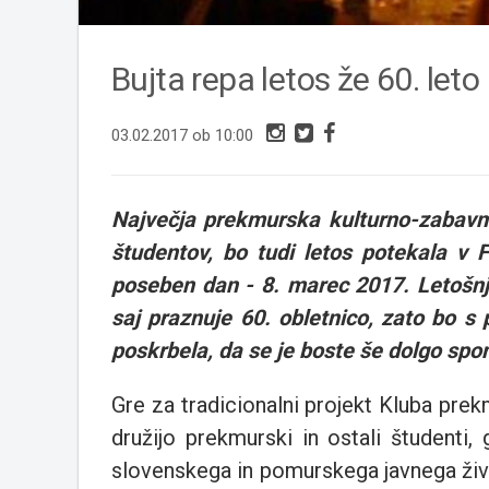
Bujta repa letos že 60. leto
03.02.2017 ob 10:00
Največja prekmurska kulturno-zabavna 
študentov, bo tudi letos potekala v F
poseben dan - 8. marec 2017. Letošnj
saj praznuje 60. obletnico, zato bo 
poskrbela, da se je boste še dolgo spom
Gre za tradicionalni projekt Kluba pre
družijo prekmurski in ostali študenti, 
slovenskega in pomurskega javnega živl