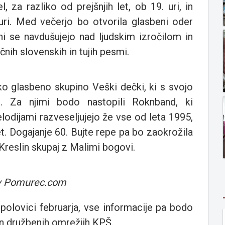
, za razliko od prejšnjih let, ob 19. uri, in
ri. Med večerjo bo otvorila glasbeni oder
ni se navdušujejo nad ljudskim izročilom in
čnih slovenskih in tujih pesmi.
ko glasbeno skupino Veški dečki, ki s svojo
i. Za njimi bodo nastopili Roknband, ki
odijami razveseljujejo že vse od leta 1995,
et. Dogajanje 60. Bujte repe pa bo zaokrožila
reslin skupaj z Malimi bogovi.
iv Pomurec.com
 polovici februarja, vse informacije pa bodo
n družbenih omrežjih KPŠ.