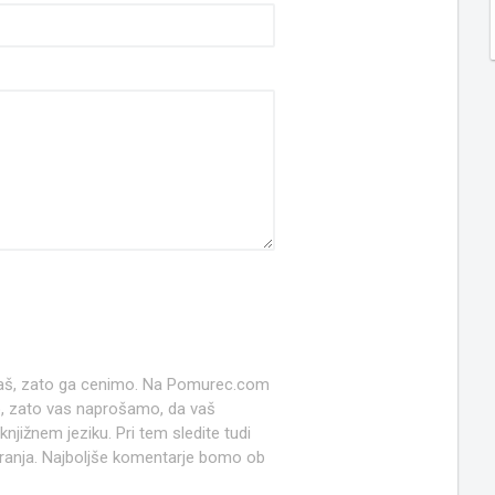
 naš, zato ga cenimo. Na Pomurec.com
o, zato vas naprošamo, da vaš
jižnem jeziku. Pri tem sledite tudi
anja. Najboljše komentarje bomo ob