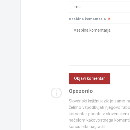
*
Vsebina komentarja
info_outline
Opozorilo
Slovenski knjižni jezik je samo
želimo vzpodbujati njegovo rab
komentar podate v slovenskem kn
načelom kakovostnega komentir
koncu leta nagradili.