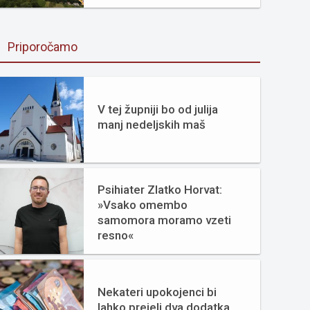
Priporočamo
V tej župniji bo od julija
manj nedeljskih maš
Psihiater Zlatko Horvat:
»Vsako omembo
samomora moramo vzeti
resno«
Nekateri upokojenci bi
lahko prejeli dva dodatka