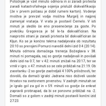
Potočnjak je vzel minuto odmora in si zaradi protesta
zaradi katastrofalnega sojenja prislužil diskvalifikacijo
(že v prvem polčasu je dobil rumeni karton). Vodenje
moštva je prevzel vodja moštva Murgelj in najprej
zamenjal vratarja. V vrata je postavil Černelo. V isti
minuti je sledilo še eno presenečenje za goste. Po
prekršku Gregoreca je bil le-ta diskvalificiran. Na
nasprotni strani je zaradi protesta bil diskvalificiran še
Kljun. Ko se je končno tekma nadaljevala ob rezultatu
20:10 so prerojeni Pomurci naredili delni izid 0:4 (20:14).
Minuta odmora domačega trenerja Božeglava v 38.
minuti ni pomagala, saj so gostje nadaljevali in povišali
delni izid na 0:7, ter v 42. minuti znižali na 20:17, ter se
vrnili v igro. v 47. minuti so se celo približali na 21:19. Ob
zaostanku -2 so gostje zastreljali 4 100% priložnosti, ter
dovolili, da domači igralci Jadrana niso doživeli usode
Hrvatov na svetovnem prvenstvu. V zadnjih minutah se
je igralo gol za gol in v 59. minuti so gostje še enkrat
zapravili protinapad, da bi se ponovno približali na -2.
Domači so z golom v zadnji minuti postavili končni izid
27:23.