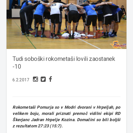
Tudi soboški rokometaši lovili zaostanek
-10
6.2.2017
Rokometaši Pomurja so v Modri dvorani v Hrpeljah, po
velikem boju, morali priznati premoč vidilni ekipi RD
Škerjanc Jadran Hrpelje Kozina. Domačini so bili boljši
z rezultatom 27:23 (15:7).