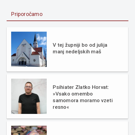
Priporočamo
V tej župniji bo od julija
manj nedeljskih maš
Psihiater Zlatko Horvat:
»Vsako omembo
samomora moramo vzeti
resno«