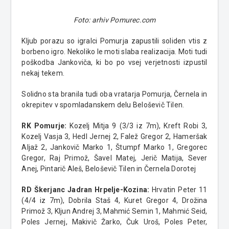
Foto: arhiv Pomurec.com
Kljub porazu so igralci Pomurja zapustili soliden vtis z
borbeno igro. Nekoliko le moti slaba realizacija. Moti tudi
poškodba Jankoviča, ki bo po vsej verjetnosti izpustil
nekaj tekem.
Solidno sta branila tudi oba vratarja Pomurja, Černela in
okrepitev v spomladanskem delu Beloševič Tilen.
RK Pomurje:
Kozelj Mitja 9 (3/3 iz 7m), Kreft Robi 3,
Kozelj Vasja 3, Hedl Jernej 2, Falež Gregor 2, Hameršak
Aljaž 2, Jankovič Marko 1, Štumpf Marko 1, Gregorec
Gregor, Raj Primož, Šavel Matej, Jerič Matija, Sever
Anej, Pintarič Aleš, Beloševič Tilen in Černela Dorotej
RD Škerjanc Jadran Hrpelje-Kozina:
Hrvatin Peter 11
(4/4 iz 7m), Dobrila Staš 4, Kuret Gregor 4, Drožina
Primož 3, Kljun Andrej 3, Mahmić Semin 1, Mahmić Seid,
Poles Jernej, Makivič Žarko, Čuk Uroš, Poles Peter,