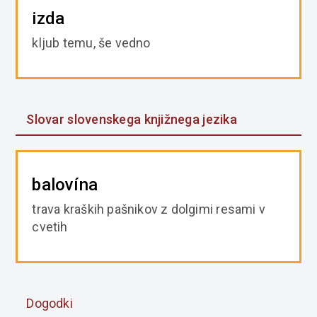
izda
kljub temu, še vedno
Slovar slovenskega knjižnega jezika
balovína
trava kraških pašnikov z dolgimi resami v
cvetih
Dogodki