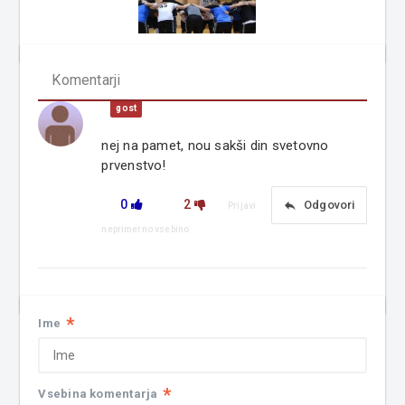
Komentarji
gost
nej na pamet, nou sakši din svetovno
prvenstvo!
0
2
reply
Odgovori
Prijavi
neprimerno vsebino
*
Ime
*
Vsebina komentarja