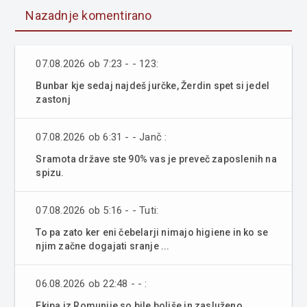
Nazadnje komentirano
07.08.2026 ob 7:23 - - 123:
Bunbar kje sedaj najdeš jurčke, Žerdin spet si jedel
zastonj
07.08.2026 ob 6:31 - - Janč :
Sramota države ste 90% vas je preveč zaposlenih na
spizu.
07.08.2026 ob 5:16 - - Tuti:
To pa zato ker eni čebelarji nimajo higiene in ko se
njim začne dogajati sranje ...
06.08.2026 ob 22:48 - - :
Ekipa iz Romunije so bile boljše in zasluženo