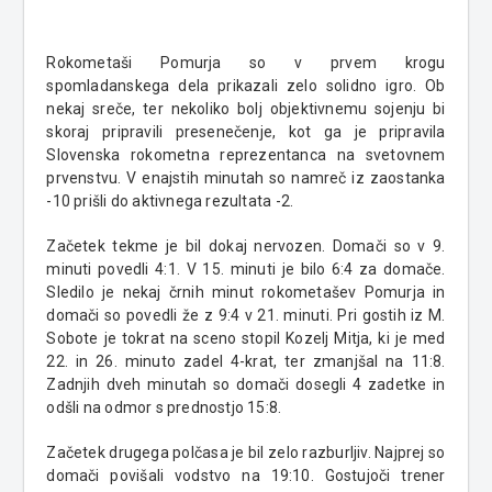
Rokometaši Pomurja so v prvem krogu
spomladanskega dela prikazali zelo solidno igro. Ob
nekaj sreče, ter nekoliko bolj objektivnemu sojenju bi
skoraj pripravili presenečenje, kot ga je pripravila
Slovenska rokometna reprezentanca na svetovnem
prvenstvu. V enajstih minutah so namreč iz zaostanka
-10 prišli do aktivnega rezultata -2.
Začetek tekme je bil dokaj nervozen. Domači so v 9.
minuti povedli 4:1. V 15. minuti je bilo 6:4 za domače.
Sledilo je nekaj črnih minut rokometašev Pomurja in
domači so povedli že z 9:4 v 21. minuti. Pri gostih iz M.
Sobote je tokrat na sceno stopil Kozelj Mitja, ki je med
22. in 26. minuto zadel 4-krat, ter zmanjšal na 11:8.
Zadnjih dveh minutah so domači dosegli 4 zadetke in
odšli na odmor s prednostjo 15:8.
Začetek drugega polčasa je bil zelo razburljiv. Najprej so
domači povišali vodstvo na 19:10. Gostujoči trener