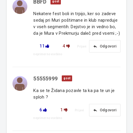
BBFD
gost
Nekatere fest boli in trpijo, ker so zadeve
sedaj pri Muri poštimane in klub napreduje
v vseh segmentih. Dejstvo je in vedno bo,
da je Mura v Prekmurju daleč pred vsemi ;-)
11
4
reply
Odgovori
Prijavi
neprimerno vsebino
55555999
gost
Ka se te Židana pozavle ta ka pa te un je
sploh ?
6
1
reply
Odgovori
Prijavi
neprimerno vsebino