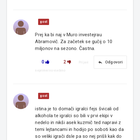
gost
Prej ka bi naj v Muro investejrau
Abramovič. Za začetek se gučij o 10
miljonov na sezono. Častna.
0
2
reply
Odgovori
Prijavi
neprimerno vsebino
gost
istina je to domači igralci fejs švicali od
alkohola te igralci so bili v prvi ekipi v
nedelo in nikši asek kuzmič ted napravi z
temi lejtancami in hodijo po soboti kao da
so veliki igrači dsle pa so nej prišli kak do