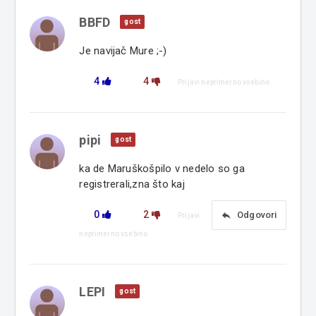
BBFD
gost
Je navijač Mure ;-)
4
4
Prijavi neprimerno vsebino
pipi
gost
ka de Maruškošpilo v nedelo so ga
registrerali,zna što kaj
0
2
reply
Odgovori
Prijavi
neprimerno vsebino
LEPI
gost