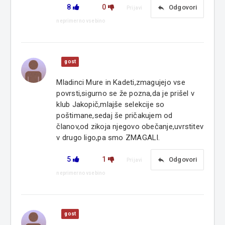
8
0
reply
Odgovori
Prijavi
neprimerno vsebino
gost
Mladinci Mure in Kadeti,zmagujejo vse
povrsti,sigurno se že pozna,da je prišel v
klub Jakopič,mlajše selekcije so
poštimane,sedaj še pričakujem od
članov,od zikoja njegovo obečanje,uvrstitev
v drugo ligo,pa smo ZMAGALI.
5
1
reply
Odgovori
Prijavi
neprimerno vsebino
gost