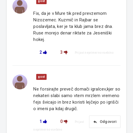
gost
Fix, da je v Mure tik pred prevzemom
Nizozemec. Kuzmič in Rajbar se
poslavljata, ker je ta klub jama brez dna.
Ruse morejo denar riktate za Jeseniški
hokej.
2
3
Prijavi neprimerno vsebino
gost
Ne forsirajte preveč domači igralcev,kjer so
nekateri slabi samo vtem mrzlem vremeno
fejs švicajo in brez koristi lejčejo po igrišči
o imeni pa kdaj drugič.
1
0
reply
Odgovori
Prijavi
neprimerno vsebino