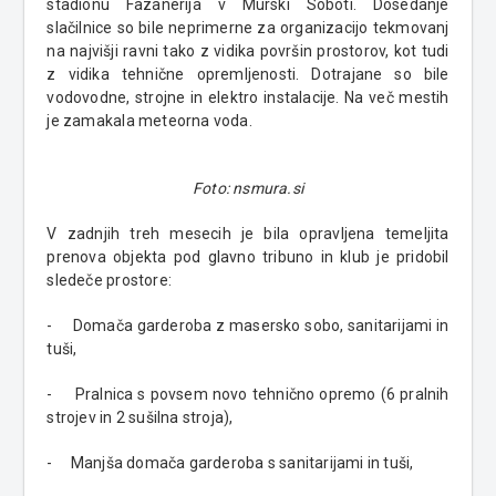
stadionu Fazanerija v Murski Soboti. Dosedanje
slačilnice so bile neprimerne za organizacijo tekmovanj
na najvišji ravni tako z vidika površin prostorov, kot tudi
z vidika tehnične opremljenosti. Dotrajane so bile
vodovodne, strojne in elektro instalacije. Na več mestih
je zamakala meteorna voda.
Foto: nsmura.si
V zadnjih treh mesecih je bila opravljena temeljita
prenova objekta pod glavno tribuno in klub je pridobil
sledeče prostore:
- Domača garderoba z masersko sobo, sanitarijami in
tuši,
- Pralnica s povsem novo tehnično opremo (6 pralnih
strojev in 2 sušilna stroja),
- Manjša domača garderoba s sanitarijami in tuši,