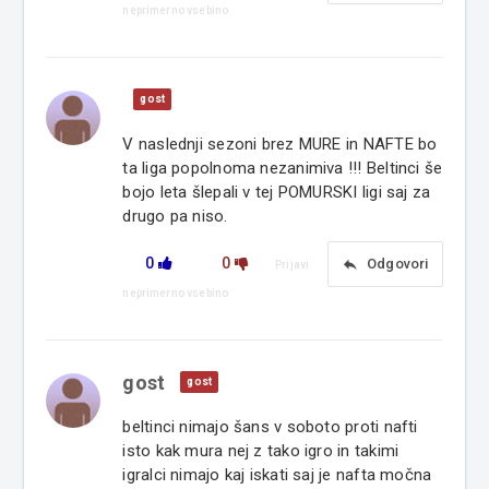
neprimerno vsebino
gost
V naslednji sezoni brez MURE in NAFTE bo
ta liga popolnoma nezanimiva !!! Beltinci še
bojo leta šlepali v tej POMURSKI ligi saj za
drugo pa niso.
0
0
reply
Odgovori
Prijavi
neprimerno vsebino
gost
gost
beltinci nimajo šans v soboto proti nafti
isto kak mura nej z tako igro in takimi
igralci nimajo kaj iskati saj je nafta močna