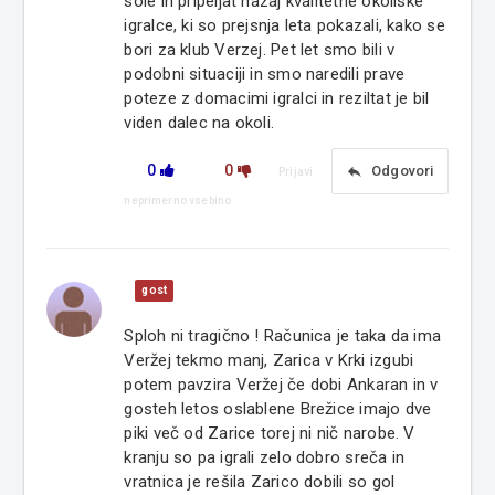
sole in pripeljat nazaj kvalitetne okoliske
igralce, ki so prejsnja leta pokazali, kako se
bori za klub Verzej. Pet let smo bili v
podobni situaciji in smo naredili prave
poteze z domacimi igralci in reziltat je bil
viden dalec na okoli.
0
0
reply
Odgovori
Prijavi
neprimerno vsebino
gost
Sploh ni tragično ! Računica je taka da ima
Veržej tekmo manj, Zarica v Krki izgubi
potem pavzira Veržej če dobi Ankaran in v
gosteh letos oslablene Brežice imajo dve
piki več od Zarice torej ni nič narobe. V
kranju so pa igrali zelo dobro sreča in
vratnica je rešila Zarico dobili so gol