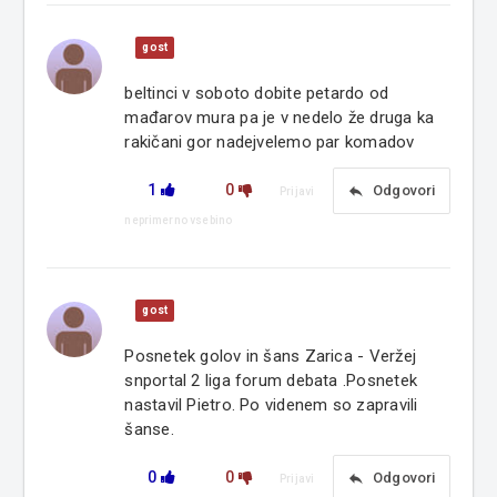
gost
beltinci v soboto dobite petardo od
mađarov mura pa je v nedelo že druga ka
rakičani gor nadejvelemo par komadov
1
0
reply
Odgovori
Prijavi
neprimerno vsebino
gost
Posnetek golov in šans Zarica - Veržej
snportal 2 liga forum debata .Posnetek
nastavil Pietro. Po videnem so zapravili
šanse.
0
0
reply
Odgovori
Prijavi