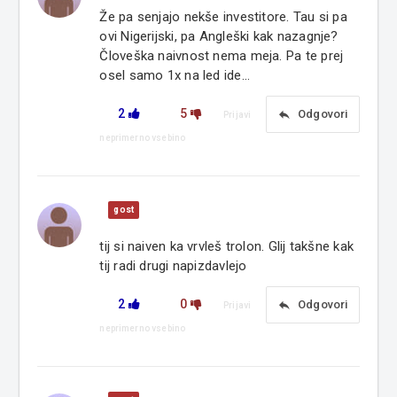
Že pa senjajo nekše investitore. Tau si pa
ovi Nigerijski, pa Angleški kak nazagnje?
Človeška naivnost nema meja. Pa te prej
osel samo 1x na led ide...
2
5
reply
Odgovori
Prijavi
neprimerno vsebino
gost
tij si naiven ka vrvleš trolon. Glij takšne kak
tij radi drugi napizdavlejo
2
0
reply
Odgovori
Prijavi
neprimerno vsebino