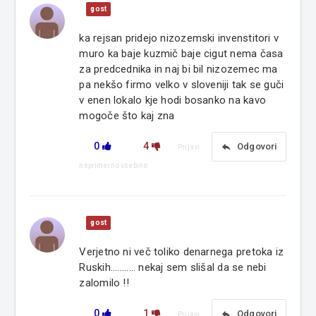
gost
ka rejsan pridejo nizozemski invenstitori v
muro ka baje kuzmič baje cigut nema časa
za predcednika in naj bi bil nizozemec ma
pa nekšo firmo velko v sloveniji tak se guči
v enen lokalo kje hodi bosanko na kavo
mogoče što kaj zna
0
4
reply
Odgovori
Prijavi
neprimerno vsebino
gost
Verjetno ni več toliko denarnega pretoka iz
Ruskih........... nekaj sem slišal da se nebi
zalomilo !!
0
1
reply
Odgovori
Prijavi