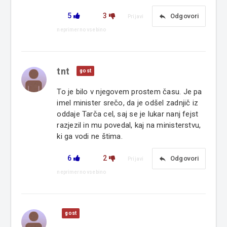
5
3
reply
Odgovori
Prijavi
neprimerno vsebino
tnt
gost
To je bilo v njegovem prostem času. Je pa
imel minister srečo, da je odšel zadnjič iz
oddaje Tarča cel, saj se je lukar nanj fejst
razjezil in mu povedal, kaj na ministerstvu,
ki ga vodi ne štima.
6
2
reply
Odgovori
Prijavi
neprimerno vsebino
gost