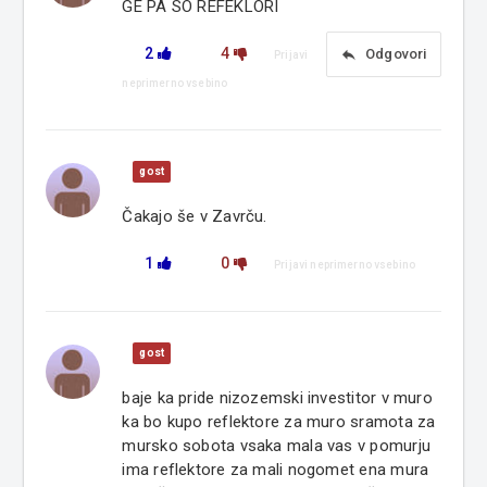
GE PA SO REFEKLORI
2
4
reply
Odgovori
Prijavi
neprimerno vsebino
gost
Čakajo še v Zavrču.
1
0
Prijavi neprimerno vsebino
gost
baje ka pride nizozemski investitor v muro
ka bo kupo reflektore za muro sramota za
mursko sobota vsaka mala vas v pomurju
ima reflektore za mali nogomet ena mura