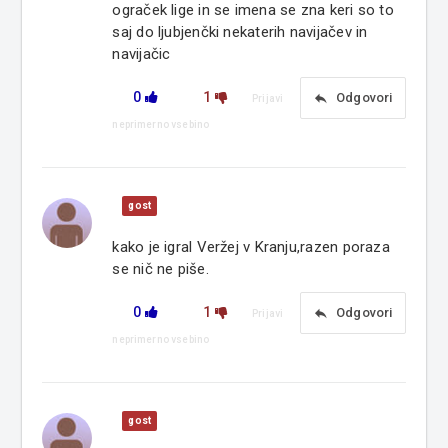
ograček lige in se imena se zna keri so to
saj do ljubjenčki nekaterih navijačev in
navijačic
0
1
reply
Odgovori
Prijavi
neprimerno vsebino
gost
kako je igral Veržej v Kranju,razen poraza
se nič ne piše.
0
1
reply
Odgovori
Prijavi
neprimerno vsebino
gost