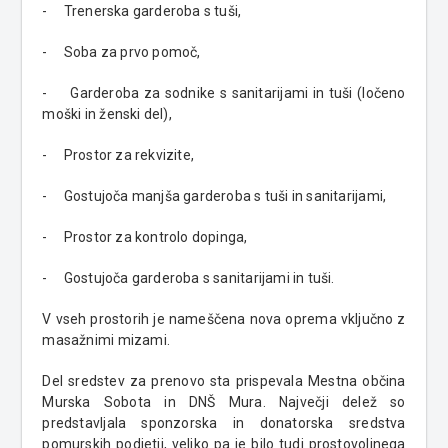
- Trenerska garderoba s tuši,
- Soba za prvo pomoč,
- Garderoba za sodnike s sanitarijami in tuši (ločeno
moški in ženski del),
- Prostor za rekvizite,
- Gostujoča manjša garderoba s tuši in sanitarijami,
- Prostor za kontrolo dopinga,
- Gostujoča garderoba s sanitarijami in tuši.
V vseh prostorih je nameščena nova oprema vključno z
masažnimi mizami.
Del sredstev za prenovo sta prispevala Mestna občina
Murska Sobota in DNŠ Mura. Največji delež so
predstavljala sponzorska in donatorska sredstva
pomurskih podjetij, veliko pa je bilo tudi prostovoljnega