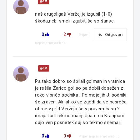
gost
naš drugoligaš Veržej je izgubil (1-0)
škoda,nebi smeli izgubiti,še so šanse.
0
2
reply
Odgovori
Prijavi
neprimerno vsebino
gost
Pa tako dobro so špilali golman in vratnica
je rešila Zarico gol so pa dobili dosežen z
roko v pričo sodnika . Po moje jih J. sodniki
še zraven. Ali lahko se zgodi da se nesreča
obrne v prid Veržeja še v pravem času ?
imajo tudi tekmo manj. Upam da Kranjčani
dajo ven posnetek saj so tekmo snemali.
0
0
Prijavi neprimerno vsebino