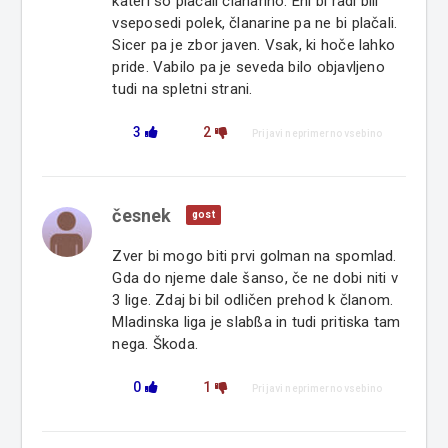
kateri so plačali članarino. Eni bi radi bili
vseposedi polek, članarine pa ne bi plačali.
Sicer pa je zbor javen. Vsak, ki hoče lahko
pride. Vabilo pa je seveda bilo objavljeno
tudi na spletni strani.
3
2
Prijavi neprimerno vsebino
česnek
gost
Zver bi mogo biti prvi golman na spomlad.
Gda do njeme dale šanso, če ne dobi niti v
3 lige. Zdaj bi bil odličen prehod k članom.
Mladinska liga je slabßa in tudi pritiska tam
nega. Škoda.
0
1
Prijavi neprimerno vsebino