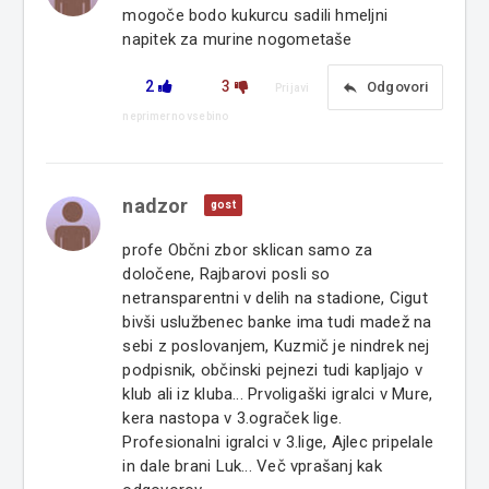
mogoče bodo kukurcu sadili hmeljni
napitek za murine nogometaše
2
3
reply
Odgovori
Prijavi
neprimerno vsebino
nadzor
gost
profe Občni zbor sklican samo za
določene, Rajbarovi posli so
netransparentni v delih na stadione, Cigut
bivši uslužbenec banke ima tudi madež na
sebi z poslovanjem, Kuzmič je nindrek nej
podpisnik, občinski pejnezi tudi kapljajo v
klub ali iz kluba... Prvoligaški igralci v Mure,
kera nastopa v 3.ograček lige.
Profesionalni igralci v 3.lige, Ajlec pripelale
in dale brani Luk... Več vprašanj kak