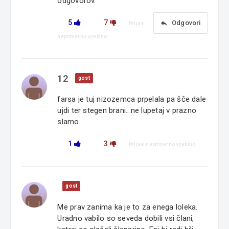
odgovorov.
5
7
reply
Odgovori
Prijavi
neprimerno vsebino
12
gost
farsa je tuj nizozemca prpelala pa šče dale
ujdi ter stegen brani...ne lupetaj v prazno
slamo
1
3
Prijavi neprimerno vsebino
gost
Me prav zanima ka je to za enega loleka.
Uradno vabilo so seveda dobili vsi člani,