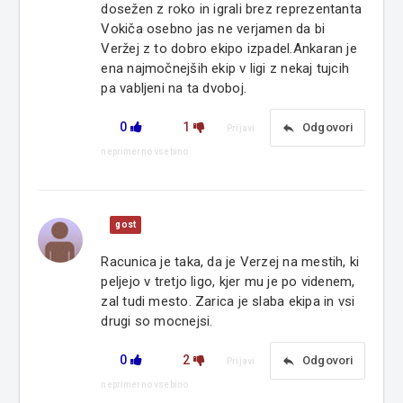
dosežen z roko in igrali brez reprezentanta
Vokiča osebno jas ne verjamen da bi
Veržej z to dobro ekipo izpadel.Ankaran je
ena najmočnejših ekip v ligi z nekaj tujcih
pa vabljeni na ta dvoboj.
0
1
reply
Odgovori
Prijavi
neprimerno vsebino
gost
Racunica je taka, da je Verzej na mestih, ki
peljejo v tretjo ligo, kjer mu je po videnem,
zal tudi mesto. Zarica je slaba ekipa in vsi
drugi so mocnejsi.
0
2
reply
Odgovori
Prijavi
neprimerno vsebino