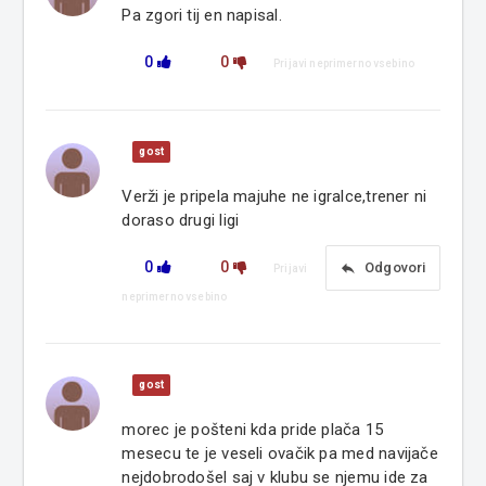
Pa zgori tij en napisal.
0
0
Prijavi neprimerno vsebino
gost
Verži je pripela majuhe ne igralce,trener ni
doraso drugi ligi
0
0
reply
Odgovori
Prijavi
neprimerno vsebino
gost
morec je pošteni kda pride plača 15
mesecu te je veseli ovačik pa med navijače
nejdobrodošel saj v klubu se njemu ide za