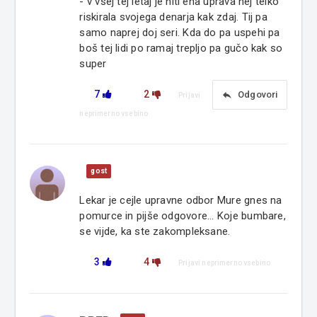
- v vsej tej letaj je niti ena uprava nej telko
riskirala svojega denarja kak zdaj. Tij pa
samo naprej doj seri. Kda do pa uspehi pa
boš tej lidi po ramaj trepljo pa gučo kak so
super
7
2
reply
Odgovori
Prijavi
neprimerno vsebino
gost
Lekar je cejle upravne odbor Mure gnes na
pomurce in pijše odgovore... Koje bumbare,
se vijde, ka ste zakompleksane.
3
4
Prijavi neprimerno vsebino