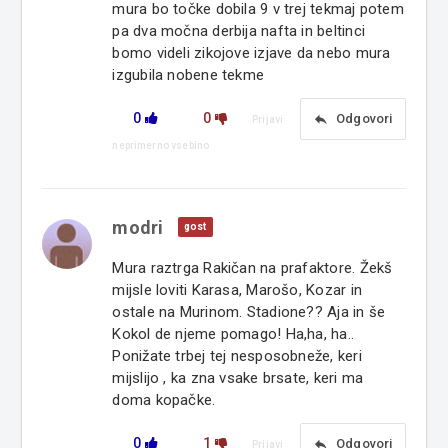
mura bo točke dobila 9 v trej tekmaj potem
pa dva močna derbija nafta in beltinci
bomo videli zikojove izjave da nebo mura
izgubila nobene tekme
0
0
reply
Odgovori
Prijavi
neprimerno vsebino
modri
gost
Mura raztrga Rakičan na prafaktore. Žekš
mijsle loviti Karasa, Marošo, Kozar in
ostale na Murinom. Stadione?? Aja in še
Kokol de njeme pomago! Ha,ha, ha..
Ponižate trbej tej nesposobneže, keri
mijslijo , ka zna vsake brsate, keri ma
doma kopačke.
0
1
reply
Odgovori
Prijavi