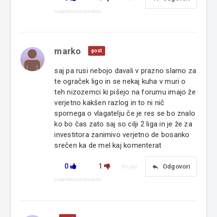
neprimerno vsebino
marko
gost
saj pa rusi nebojo davali v prazno slamo za
te ograček ligo in se nekaj kuha v muri o
teh nizozemci ki pišejo na forumu imajo že
verjetno kakšen razlog in to ni nič
spornega o vlagatelju če je res se bo znalo
ko bo čas zato saj so cilji 2 liga in je že za
investitora zanimivo verjetno de bosanko
srečen ka de mel kaj komenterat
0
1
reply
Odgovori
Prijavi
neprimerno vsebino