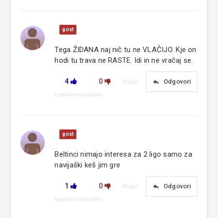
gost
Tega ŽIDANA naj nič tu ne VLAČIJO. Kje on
hodi tu trava ne RASTE. Idi in ne vračaj se.
4
0
reply
Odgovori
Prijavi
neprimerno vsebino
gost
Beltinci nimajo interesa za 2 ligo samo za
navijaški keš jim gre
1
0
reply
Odgovori
Prijavi
neprimerno vsebino