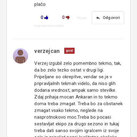
plačo
0
0
reply
Odgovori
Prijavi
neprimerno vsebino
verzejcan
gost
Verzej izgubil zelo pomembno tekmo, tak,
da bo zelo tezko ostat v drugi ligi.
Pripeljane so okrepitve, vendar se je v
pripravljalnih tekmah videlo, da niso glih
dodana vrednost, ampak samo stevilke.
Zdaj prihaja mocan Ankaran in to tekmo
doma treba zmagat. Treba bo za obstanek
zmagat vsako tekmo, neglede na
nasprotnokovo moc.Treba bo pocasi
sestavljat ekipo za drugo sezono in tukaj
treba dati sanso svojim igralcem iz svoje