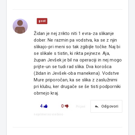
gost
Židan je nej zrikto niti 1 evra-za slikanje
dober. Ne razmin pa vodstva, ka se z njin
slikajo-pri meni so tak zgibijle točke. Naj bi
se slikale s tistin, ki rikta pejneze. Aja,
župan Jevšek je bil na operaciji in nej mogo
prijte-un se tudi rad slika. Dva korošca
(židan in Jevšek-oba manekena). Vodstve
Mure priporočan, ka se slika z zaslužnimi
pri klubu, ker drugače se še tisti podporniki
obrnejo kraj.
4
0
reply
Odgovori
Prijavi
neprimerno vsebino