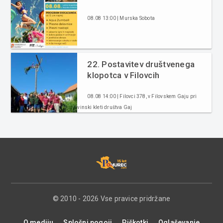
08.08 13:00 | Murska Sobota
22. Postavitev društvenega
klopotca v Filovcih
08.08 14:00 | Filovci 378, v Filovskem Gaju pri
vinski kleti društva Gaj
© 2010 - 2026 Vse pravice pridržane
O mediju
Splošni pogoji
Piškotki
Oglaševanje