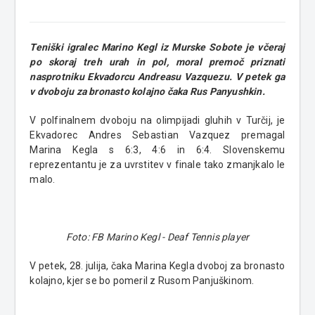
Teniški igralec Marino Kegl iz Murske Sobote je včeraj
po skoraj treh urah in pol, moral premoč priznati
nasprotniku Ekvadorcu Andreasu Vazquezu. V petek ga
v dvoboju za bronasto kolajno čaka Rus Panyushkin.
V polfinalnem dvoboju na olimpijadi gluhih v Turčij, je
Ekvadorec Andres Sebastian Vazquez premagal
Marina Kegla s 6:3, 4:6 in 6:4. Slovenskemu
reprezentantu je za uvrstitev v finale tako zmanjkalo le
malo.
Foto: FB Marino Kegl - Deaf Tennis player
V petek, 28. julija, čaka Marina Kegla dvoboj za bronasto
kolajno, kjer se bo pomeril z Rusom Panjuškinom.