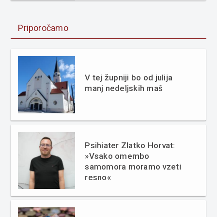
Priporočamo
V tej župniji bo od julija
manj nedeljskih maš
Psihiater Zlatko Horvat:
»Vsako omembo
samomora moramo vzeti
resno«