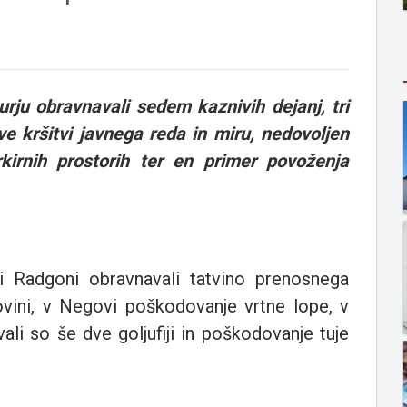
rju obravnavali sedem kaznivih dejanj, tri
 kršitvi javnega reda in miru, nedovoljen
kirnih prostorih ter en primer povoženja
i Radgoni obravnavali tatvino prenosnega
govini, v Negovi poškodovanje vrtne lope, v
ali so še dve goljufiji in poškodovanje tuje