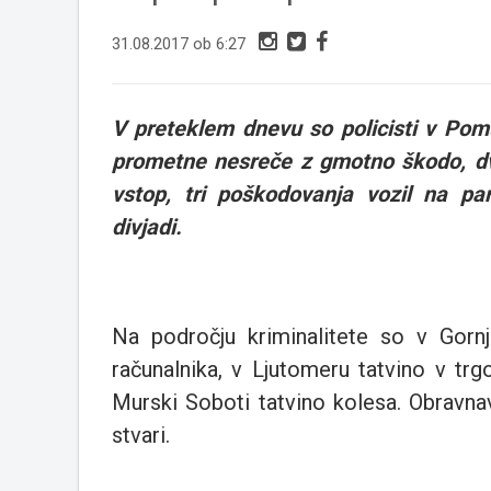
31.08.2017 ob 6:27
V preteklem dnevu so policisti v Pomu
prometne nesreče z gmotno škodo, dve
vstop, tri poškodovanja vozil na par
divjadi.
Na področju kriminalitete so v Gornj
računalnika, v Ljutomeru tatvino v tr
Murski Soboti tatvino kolesa. Obravnav
stvari.