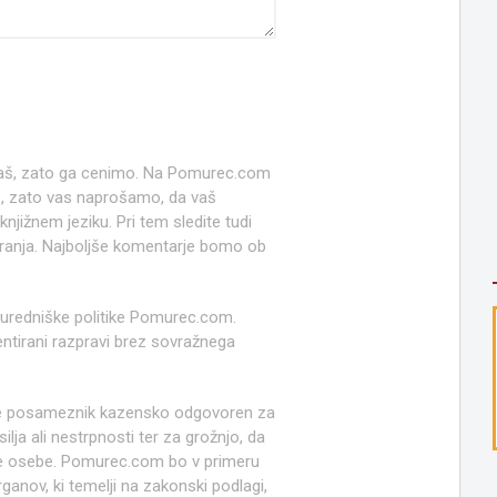
 naš, zato ga cenimo. Na Pomurec.com
o, zato vas naprošamo, da vaš
jižnem jeziku. Pri tem sledite tudi
anja. Najboljše komentarje bomo ob
 uredniške politike Pomurec.com.
ntirani razpravi brez sovražnega
e posameznik kazensko odgovoren za
lja ali nestrpnosti ter za grožnjo, da
ruge osebe. Pomurec.com bo v primeru
anov, ki temelji na zakonski podlagi,