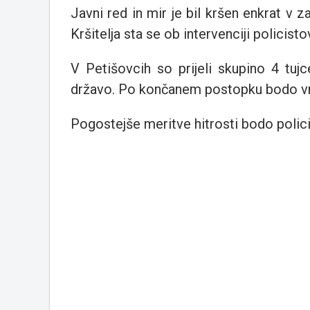
Javni red in mir je bil kršen enkrat v 
Kršitelja sta se ob intervenciji policist
V Petišovcih so prijeli skupino 4 tujc
državo. Po končanem postopku bodo vr
Pogostejše meritve hitrosti bodo policis