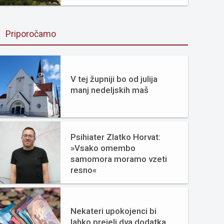
Priporočamo
V tej župniji bo od julija
manj nedeljskih maš
Psihiater Zlatko Horvat:
»Vsako omembo
samomora moramo vzeti
resno«
Nekateri upokojenci bi
lahko prejeli dva dodatka