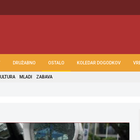
T
DRUŽABNO
OSTALO
KOLEDAR DOGODKOV
VR
ULTURA
MLADI
ZABAVA