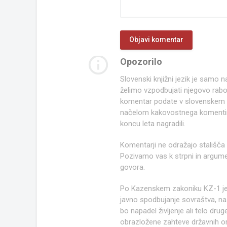
info_outline
Opozorilo
Slovenski knjižni jezik je samo
želimo vzpodbujati njegovo rab
komentar podate v slovenskem kn
načelom kakovostnega komentir
koncu leta nagradili.
Komentarji ne odražajo stališča
Pozivamo vas k strpni in argume
govora.
Po Kazenskem zakoniku KZ-1 j
javno spodbujanje sovraštva, nasi
bo napadel življenje ali telo d
obrazložene zahteve državnih org