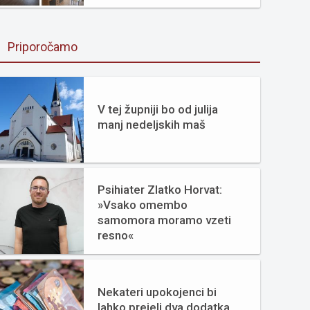
Priporočamo
V tej župniji bo od julija
manj nedeljskih maš
Psihiater Zlatko Horvat:
»Vsako omembo
samomora moramo vzeti
resno«
Nekateri upokojenci bi
lahko prejeli dva dodatka