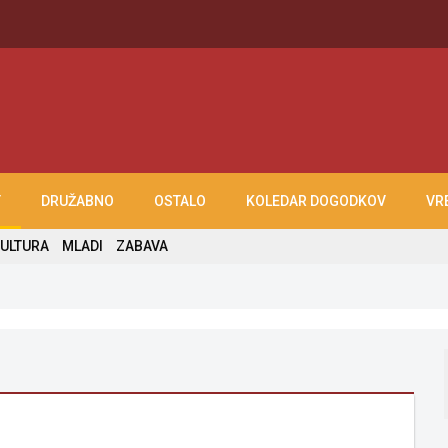
T
DRUŽABNO
OSTALO
KOLEDAR DOGODKOV
VR
ULTURA
MLADI
ZABAVA