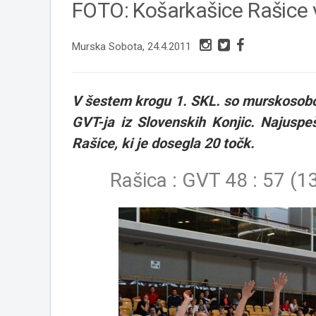
FOTO: Košarkašice Rašice 
Murska Sobota, 24.4.2011
V šestem krogu 1. SKL. so murskosoboš
GVT-ja iz Slovenskih Konjic. Najuspeš
Rašice, ki je dosegla 20 točk.
Rašica
: GVT 48 : 57
(13