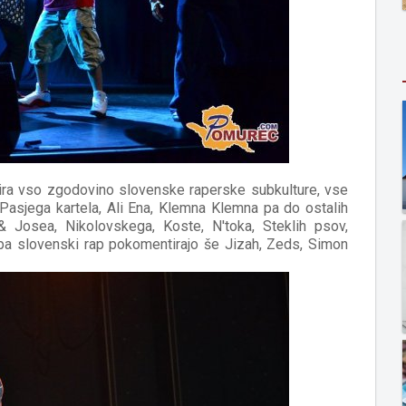
tira vso zgodovino slovenske raperske subkulture, vse
 Pasjega kartela, Ali Ena, Klemna Klemna pa do ostalih
 & Josea, Nikolovskega, Koste, N'toka, Steklih psov,
 pa slovenski rap pokomentirajo še Jizah, Zeds, Simon