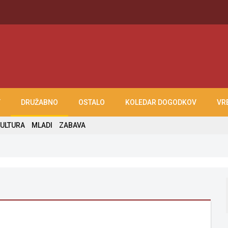
T
DRUŽABNO
OSTALO
KOLEDAR DOGODKOV
VR
ULTURA
MLADI
ZABAVA