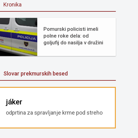
Kronika
Pomurski policisti imeli
polne roke dela: od
goljufij do nasilja v družini
Slovar prekmurskih besed
jáker
odprtina za spravljanje krme pod streho