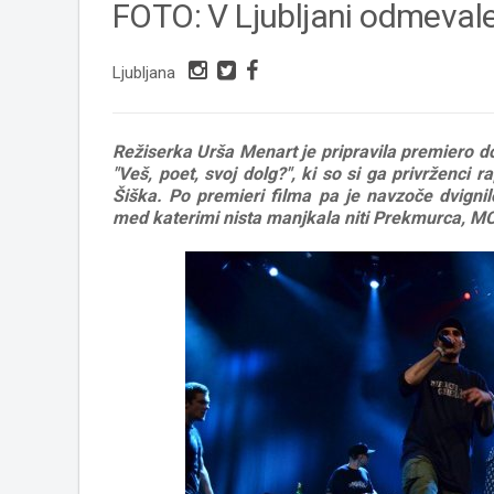
FOTO: V Ljubljani odmeval
Ljubljana
Režiserka Urša Menart je pripravila premiero 
"Veš, poet, svoj dolg?", ki so si ga privrženci 
Šiška. Po premieri filma pa je navzoče dvigni
med katerimi nista manjkala niti Prekmurca, MC-