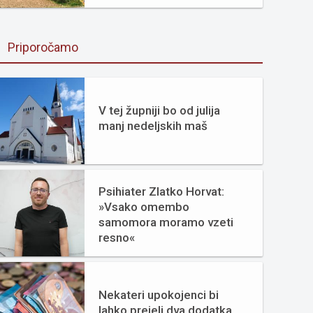
Priporočamo
V tej župniji bo od julija
manj nedeljskih maš
Psihiater Zlatko Horvat:
»Vsako omembo
samomora moramo vzeti
resno«
Nekateri upokojenci bi
lahko prejeli dva dodatka