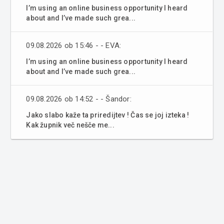
I’m using an online business opportunity I heard
about and I’ve made such grea...
09.08.2026 ob 15:46 - - EVA:
I’m using an online business opportunity I heard
about and I’ve made such grea...
09.08.2026 ob 14:52 - - Šandor:
Jako slabo kaže ta priredijtev ! Čas se joj izteka !
Kak župnik več nešče me...