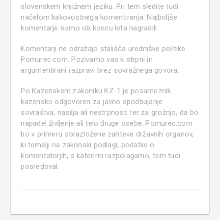
slovenskem knjižnem jeziku. Pri tem sledite tudi
načelom kakovostnega komentiranja. Najboljše
komentarje bomo ob koncu leta nagradili.
Komentarji ne odražajo stališča uredniške politike
Pomurec.com. Pozivamo vas k strpni in
argumentirani razpravi brez sovražnega govora.
Po Kazenskem zakoniku KZ-1 je posameznik
kazensko odgovoren za javno spodbujanje
sovraštva, nasilja ali nestrpnosti ter za grožnjo, da bo
napadel življenje ali telo druge osebe. Pomurec.com
bo v primeru obrazložene zahteve državnih organov,
ki temelji na zakonski podlagi, podatke o
komentatorjih, s katerimi razpolagamo, tem tudi
posredoval.