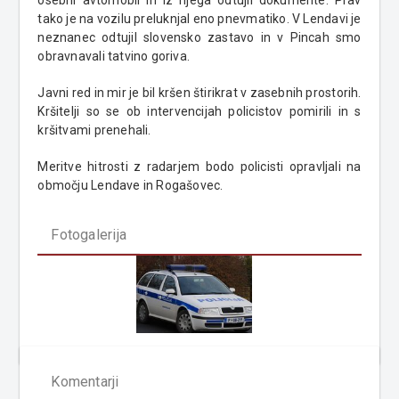
osebni avtomobil in iz njega odtujil dokumente. Prav
tako je na vozilu preluknjal eno pnevmatiko. V Lendavi je
neznanec odtujil slovensko zastavo in v Pincah smo
obravnavali tatvino goriva.
Javni red in mir je bil kršen štirikrat v zasebnih prostorih.
Kršitelji so se ob intervencijah policistov pomirili in s
kršitvami prenehali.
Meritve hitrosti z radarjem bodo policisti opravljali na
območju Lendave in Rogašovec.
Fotogalerija
Komentarji