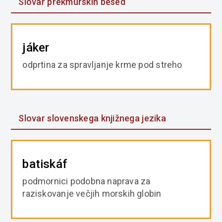
Slovar prekmurskih besed
jáker
odprtina za spravljanje krme pod streho
Slovar slovenskega knjižnega jezika
batiskáf
podmornici podobna naprava za
raziskovanje večjih morskih globin