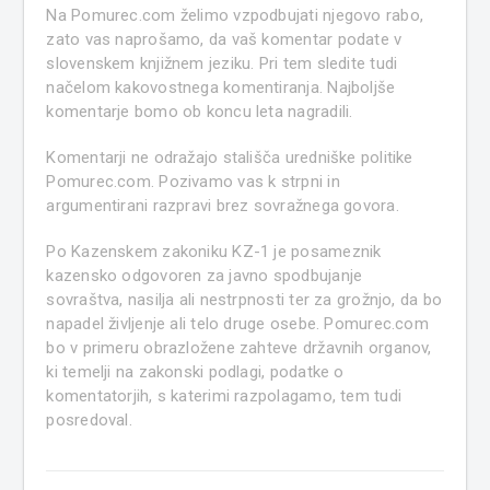
Na Pomurec.com želimo vzpodbujati njegovo rabo,
zato vas naprošamo, da vaš komentar podate v
slovenskem knjižnem jeziku. Pri tem sledite tudi
načelom kakovostnega komentiranja. Najboljše
komentarje bomo ob koncu leta nagradili.
Komentarji ne odražajo stališča uredniške politike
Pomurec.com. Pozivamo vas k strpni in
argumentirani razpravi brez sovražnega govora.
Po Kazenskem zakoniku KZ-1 je posameznik
kazensko odgovoren za javno spodbujanje
sovraštva, nasilja ali nestrpnosti ter za grožnjo, da bo
napadel življenje ali telo druge osebe. Pomurec.com
bo v primeru obrazložene zahteve državnih organov,
ki temelji na zakonski podlagi, podatke o
komentatorjih, s katerimi razpolagamo, tem tudi
posredoval.