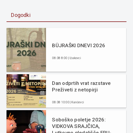
Dogodki
BÜJRAŠKI DNEVI 2026
08.08 8:00 | Ižakovci
Dan odprtih vrat razstave
Preživeti z netopirji
08.08 10:00 | Kančevci
Soboško poletje 2026:
VIDKOVA SRAJČICA,
Lutkovno gledališče FRU-