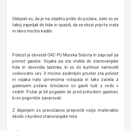
Sklepali so, da je na objektu prišlo do požara, zato so se
takoj zapeljali do hiše in opazili, da se skozi priprta vrata
in okno močno kadilo.
Policist je obvestil OKC PU Murska Sobota in zaprosil za
pomoč gasilce. Vojaka pa sta stekla do stanovanjske
hiše in obvestila lastnike, ki so do kurilnice namestili
vodovodno cev. V močno zadimljen prostor sta policist
in vojaka nato izmenoma vstopala in tako začela z
gašenjem požara. Istočasno so gasili tudi z vodo v
vedrih. Požar je bil pogašen še pred prihodom gasilcev,
ki so pogorišče zavarovali.
Z dejanjem so pravočasno preprečili večjo materialno
škodo v kurilnici stanovanjske hiše.