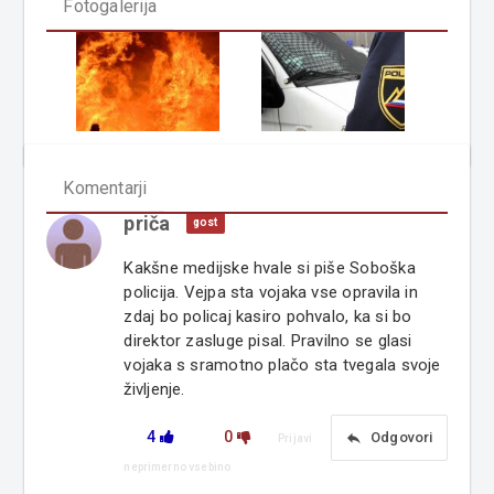
Fotogalerija
Komentarji
priča
gost
Kakšne medijske hvale si piše Soboška
policija. Vejpa sta vojaka vse opravila in
zdaj bo policaj kasiro pohvalo, ka si bo
direktor zasluge pisal. Pravilno se glasi
vojaka s sramotno plačo sta tvegala svoje
življenje.
4
0
reply
Odgovori
Prijavi
neprimerno vsebino