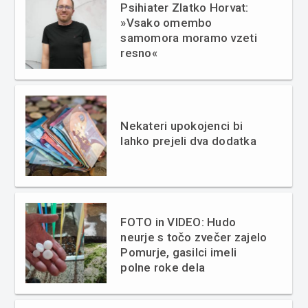
Psihiater Zlatko Horvat:
»Vsako omembo
samomora moramo vzeti
resno«
Nekateri upokojenci bi
lahko prejeli dva dodatka
FOTO in VIDEO: Hudo
neurje s točo zvečer zajelo
Pomurje, gasilci imeli
polne roke dela