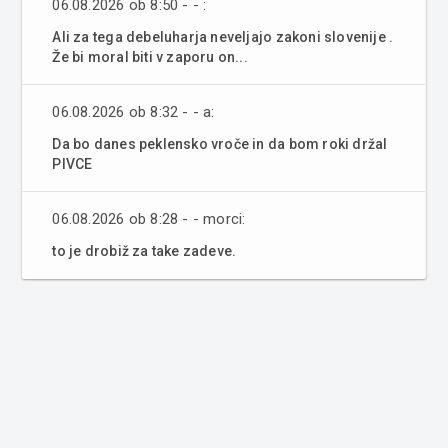
06.08.2026 ob 8:50 - - :
Ali za tega debeluharja neveljajo zakoni slovenije .
Že bi moral biti v zaporu on...
06.08.2026 ob 8:32 - - a:
Da bo danes peklensko vroče in da bom roki držal
PIVCE
06.08.2026 ob 8:28 - - morci:
to je drobiž za take zadeve.