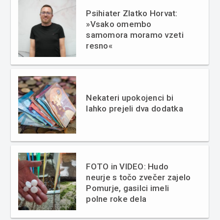
Psihiater Zlatko Horvat:
»Vsako omembo
samomora moramo vzeti
resno«
Nekateri upokojenci bi
lahko prejeli dva dodatka
FOTO in VIDEO: Hudo
neurje s točo zvečer zajelo
Pomurje, gasilci imeli
polne roke dela