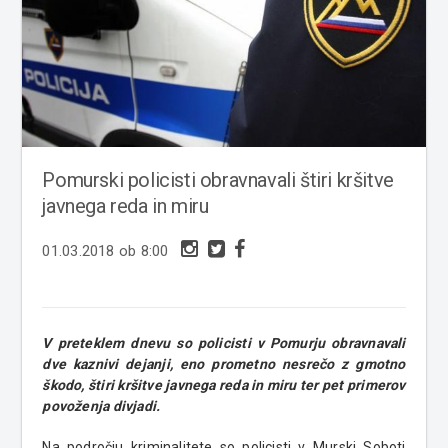
Pomurski policisti obravnavali štiri kršitve
javnega reda in miru
01.03.2018 ob 8:00
V preteklem dnevu so policisti v Pomurju obravnavali
dve kaznivi dejanji, eno prometno nesrečo z gmotno
škodo, štiri kršitve javnega reda in miru ter pet primerov
povoženja divjadi.
Na področju kriminalitete so policisti v Murski Soboti