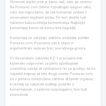
Slovenski knjižni jezik je samo naš, zato ga cenimo.
Na Pomurec.com želimo vzpodbujati njegovo rabo,
zato vas naprošamo, da vaš komentar podate v
slovenskem knjižnem jeziku. Pri tem sledite tudi
načelom kakovostnega komentiranja. Najboljše
komentarje bomo ob koncu leta nagradili.
Komentarji ne odražajo stališča uredniške politike
Pomurec.com. Pozivamo vas k strpni in
argumentirani razpravi brez sovražnega govora.
Po Kazenskem zakoniku KZ-1 je posameznik
kazensko odgovoren za javno spodbujanje
sovraštva, nasilja ali nestrpnosti ter za grožnjo, da bo
napadel življenje ali telo druge osebe. Pomurec.com
bo v primeru obrazložene zahteve državnih organov,
ki temelji na zakonski podlagi, podatke o
komentatorjih, s katerimi razpolagamo, tem tudi
posredoval.